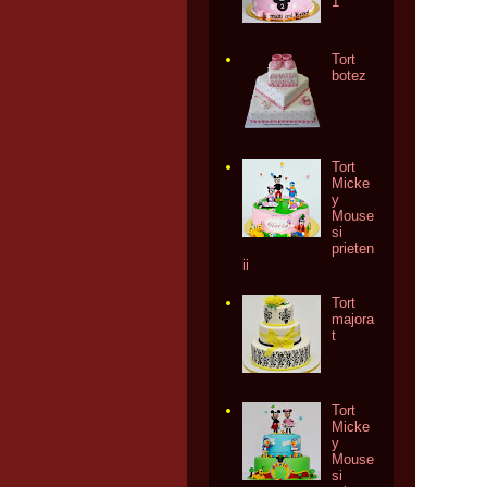
1
Tort
botez
Tort
Micke
y
Mouse
si
prieten
ii
Tort
majora
t
Tort
Micke
y
Mouse
si