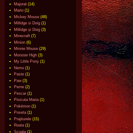
Majorat
(14)
Mario
(1)
Mickey Mouse
(48)
Millidge si Doig
(1)
Millidge și Doig
(3)
Minecraft
(7)
Minion
(6)
Minnie Mouse
(29)
Monster High
(3)
My Little Pony
(1)
Nemo
(1)
Paste
(1)
Paw
(3)
Perne
(2)
Pescar
(1)
Pisicuta Maria
(1)
Pokémon
(1)
Poseta
(1)
Prajiturele
(15)
Roata
(1)
Scoala
(1)