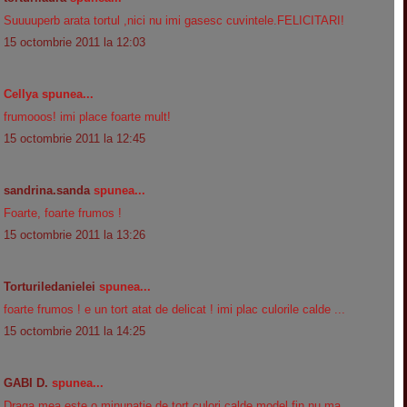
Suuuuperb arata tortul ,nici nu imi gasesc cuvintele.FELICITARI!
15 octombrie 2011 la 12:03
Cellya spunea...
frumooos! imi place foarte mult!
15 octombrie 2011 la 12:45
sandrina.sanda
spunea...
Foarte, foarte frumos !
15 octombrie 2011 la 13:26
Torturiledanielei
spunea...
foarte frumos ! e un tort atat de delicat ! imi plac culorile calde ...
15 octombrie 2011 la 14:25
GABI D.
spunea...
Draga mea este o minunatie de tort,culori calde,model fin nu ma