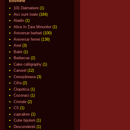
Etichete
101 Dalmatieni
(1)
Aici sunt toate
(184)
Aladin
(1)
Alice în Ţara Minunilor
(1)
Aniversar barbati
(100)
Aniversar femei
(138)
Ariel
(3)
Balet
(1)
Barbecue
(2)
Cake calligraphy
(1)
Carusel
(12)
Cenușăreasa
(3)
Cifra
(2)
Clopotica
(1)
Cozonaci
(1)
Cristale
(2)
CS
(1)
cupcakes
(1)
Cutie bijuterii
(1)
Descendentii
(1)