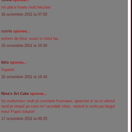
imi place foarte mult,felicitari.
16 octombrie 2011 la 07:50
cccris
spunea...
extrem de finut, exact in stilul tau
16 octombrie 2011 la 10:34
felis
spunea...
Superb!
16 octombrie 2011 la 16:44
Nina's Art Cake
spunea...
Va multumesc mult pt cuvintele frumoase, aprecieri si nu in ultimul
rand pt timpul pe care mi-l acordati zilnic, venind in vizita pe blogul
meu! Pupici tuturor!
17 octombrie 2011 la 09:20