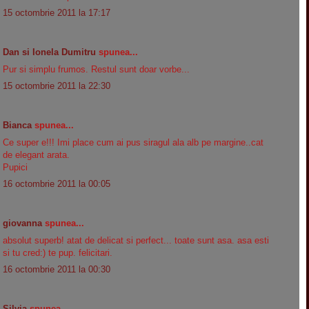
15 octombrie 2011 la 17:17
Dan si Ionela Dumitru
spunea...
Pur si simplu frumos. Restul sunt doar vorbe...
15 octombrie 2011 la 22:30
Bianca
spunea...
Ce super e!!! Imi place cum ai pus siragul ala alb pe margine..cat
de elegant arata.
Pupici
16 octombrie 2011 la 00:05
giovanna
spunea...
absolut superb! atat de delicat si perfect... toate sunt asa. asa esti
si tu cred:) te pup. felicitari.
16 octombrie 2011 la 00:30
Silvia
spunea...