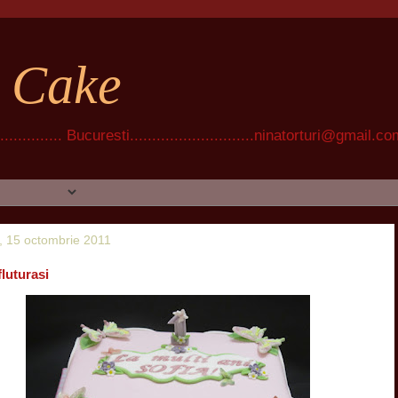
t Cake
............ Bucuresti............................ninatorturi@gmail.c
 15 octombrie 2011
fluturasi