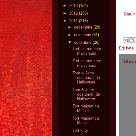
►
2013
(154)
►
2012
(158)
Blat i
▼
2011
(218)
►
decembrie
(20)
►
noiembrie
(31)
▼
octombrie
(26)
Etichete:
Tort instrumente
manichiura
Tort instrumente
19 com
manichiura
Tom & Jerry
costumati de
Halloween
Tom & Jerry
costumati de
Halloween
Tort Majorat cu
Minnie
Tort Majorat cu
Minnie
Tort kitty