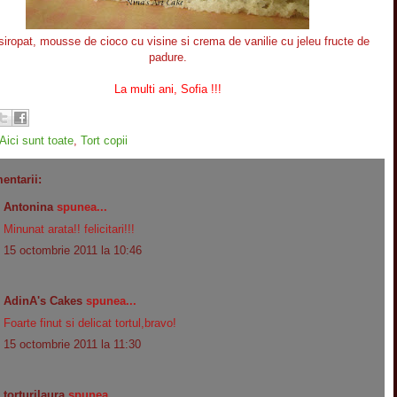
nsiropat, mousse de cioco cu visine si crema de vanilie cu jeleu fructe de
padure.
La multi ani, Sofia !!!
Aici sunt toate
,
Tort copii
entarii:
Antonina
spunea...
Minunat arata!! felicitari!!!
15 octombrie 2011 la 10:46
AdinA's Cakes
spunea...
Foarte finut si delicat tortul,bravo!
15 octombrie 2011 la 11:30
torturilaura
spunea...