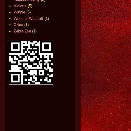
Violetta
(5)
Winnie
(3)
World of Warcraft
(1)
XBox
(1)
Zebra Zou
(1)