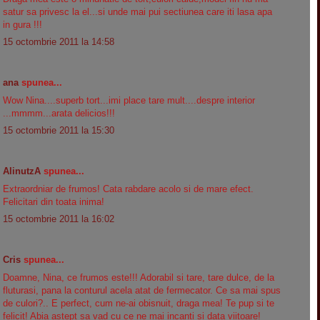
satur sa privesc la el...si unde mai pui sectiunea care iti lasa apa
in gura !!!
15 octombrie 2011 la 14:58
ana
spunea...
Wow Nina....superb tort...imi place tare mult....despre interior
...mmmm...arata delicios!!!
15 octombrie 2011 la 15:30
AlinutzA
spunea...
Extraordniar de frumos! Cata rabdare acolo si de mare efect.
Felicitari din toata inima!
15 octombrie 2011 la 16:02
Cris
spunea...
Doamne, Nina, ce frumos este!!! Adorabil si tare, tare dulce, de la
fluturasi, pana la conturul acela atat de fermecator. Ce sa mai spus
de culori?.. E perfect, cum ne-ai obisnuit, draga mea! Te pup si te
felicit! Abia astept sa vad cu ce ne mai incanti si data viitoare!