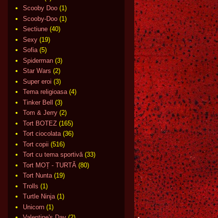
Scooby Doo
(1)
Scooby-Doo
(1)
Sectiune
(40)
Sexy
(19)
Sofia
(5)
Spiderman
(3)
Star Wars
(2)
Super eroi
(3)
Tema religioasa
(4)
Tinker Bell
(3)
Tom & Jerry
(2)
Tort BOTEZ
(165)
Tort ciocolata
(36)
Tort copii
(516)
Tort cu tema sportivă
(33)
Tort MOȚ - TURTĂ
(80)
Tort Nunta
(19)
Trolls
(1)
Turtle Ninja
(1)
Unicorn
(1)
Valentine's Day
(2)