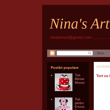
Nina's Ar
ninatorturi@gmail.com ................
sâmbătă,
Postări populare
Tort
Tort cu 
Minnie
Mouse
Tort
pentru
Emma