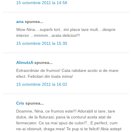
15 octombrie 2011 la 14:58
ana
spunea...
Wow Nina....superb tort...imi place tare mult....despre
interior ...mmmm...arata delicios!!!
15 octombrie 2011 la 15:30
AlinutzA
spunea...
Extraordniar de frumos! Cata rabdare acolo si de mare
efect. Felicitari din toata inima!
15 octombrie 2011 la 16:02
Cris
spunea...
Doamne, Nina, ce frumos este!!! Adorabil si tare, tare
dulce, de la fluturasi, pana la conturul acela atat de
fermecator. Ce sa mai spus de culori?.. E perfect, cum
ne-ai obisnuit, draga mea! Te pup si te felicit! Abia astept