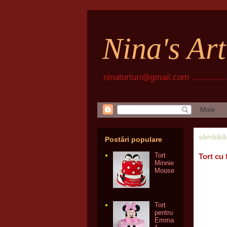
Nina's Ar
ninatorturi@gmail.com ................
sâmbătă,
Postări populare
Tort
Tort cu 
Minnie
Mouse
Tort
pentru
Emma