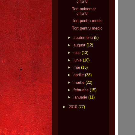
cifra 8
Tort aniversar
cifra 8
Tort pentru medic
Tort pentru medic
►
septembrie
(5)
►
august
(12)
►
iulie
(13)
►
iunie
(10)
►
mai
(15)
►
aprilie
(38)
►
martie
(22)
►
februarie
(15)
►
ianuarie
(11)
►
2010
(77)