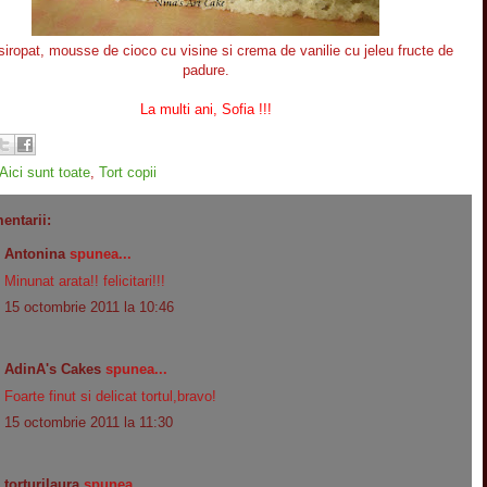
nsiropat, mousse de cioco cu visine si crema de vanilie cu jeleu fructe de
padure.
La multi ani, Sofia !!!
Aici sunt toate
,
Tort copii
entarii:
Antonina
spunea...
Minunat arata!! felicitari!!!
15 octombrie 2011 la 10:46
AdinA's Cakes
spunea...
Foarte finut si delicat tortul,bravo!
15 octombrie 2011 la 11:30
torturilaura
spunea...