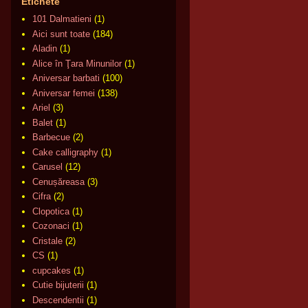
Etichete
101 Dalmatieni
(1)
Aici sunt toate
(184)
Aladin
(1)
Alice în Ţara Minunilor
(1)
Aniversar barbati
(100)
Aniversar femei
(138)
Ariel
(3)
Balet
(1)
Barbecue
(2)
Cake calligraphy
(1)
Carusel
(12)
Cenușăreasa
(3)
Cifra
(2)
Clopotica
(1)
Cozonaci
(1)
Cristale
(2)
CS
(1)
cupcakes
(1)
Cutie bijuterii
(1)
Descendentii
(1)