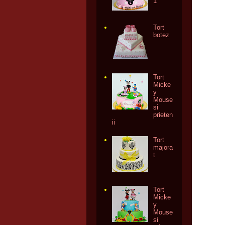
1
Tort
botez
Tort
Micke
y
Mouse
si
prieten
ii
Tort
majora
t
Tort
Micke
y
Mouse
si