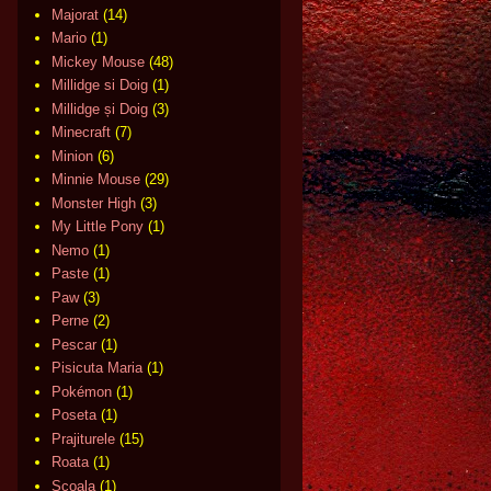
Majorat
(14)
Mario
(1)
Mickey Mouse
(48)
Millidge si Doig
(1)
Millidge și Doig
(3)
Minecraft
(7)
Minion
(6)
Minnie Mouse
(29)
Monster High
(3)
My Little Pony
(1)
Nemo
(1)
Paste
(1)
Paw
(3)
Perne
(2)
Pescar
(1)
Pisicuta Maria
(1)
Pokémon
(1)
Poseta
(1)
Prajiturele
(15)
Roata
(1)
Scoala
(1)