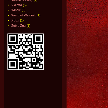
Violetta
(5)
Winnie
(3)
World of Warcraft
(1)
XBox
(1)
Zebra Zou
(1)