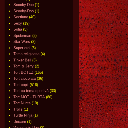
Scooby Doo
(1)
Scooby-Doo
(1)
Sectiune
(40)
Sexy
(19)
Sofia
(5)
Spiderman
(3)
Star Wars
(2)
Super eroi
(3)
Tema religioasa
(4)
Tinker Bell
(3)
Tom & Jerry
(2)
Tort BOTEZ
(165)
Tort ciocolata
(36)
Tort copii
(516)
Tort cu tema sportivă
(33)
Tort MOȚ - TURTĂ
(80)
Tort Nunta
(19)
Trolls
(1)
Turtle Ninja
(1)
Unicorn
(1)
Valentine's Day
(2)