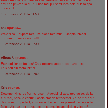
satur sa privesc la el...si unde mai pui sectiunea care iti lasa apa
in gura !!!
15 octombrie 2011 la 14:58
ana
spunea...
Wow Nina....superb tort...imi place tare mult....despre interior
...mmmm...arata delicios!!!
15 octombrie 2011 la 15:30
AlinutzA
spunea...
Extraordniar de frumos! Cata rabdare acolo si de mare efect.
Felicitari din toata inima!
15 octombrie 2011 la 16:02
Cris
spunea...
Doamne, Nina, ce frumos este!!! Adorabil si tare, tare dulce, de la
fluturasi, pana la conturul acela atat de fermecator. Ce sa mai spus
de culori?.. E perfect, cum ne-ai obisnuit, draga mea! Te pup si te
felicit! Abia astept sa vad cu ce ne mai incanti si data viitoare!