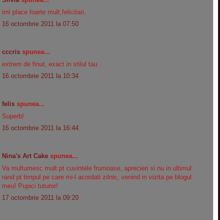
imi place foarte mult,felicitari.
16 octombrie 2011 la 07:50
cccris
spunea...
extrem de finut, exact in stilul tau
16 octombrie 2011 la 10:34
felis
spunea...
Superb!
16 octombrie 2011 la 16:44
Nina's Art Cake
spunea...
Va multumesc mult pt cuvintele frumoase, aprecieri si nu in ultimul
rand pt timpul pe care mi-l acordati zilnic, venind in vizita pe blogul
meu! Pupici tuturor!
17 octombrie 2011 la 09:20