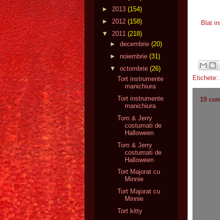
►
2013
(154)
►
2012
(158)
Blat i
▼
2011
(218)
►
decembrie
(20)
►
noiembrie
(31)
▼
octombrie
(26)
Etichete:
Tort instrumente
manichiura
Tort instrumente
19 com
manichiura
Tom & Jerry
costumati de
Halloween
Tom & Jerry
costumati de
Halloween
Tort Majorat cu
Minnie
Tort Majorat cu
Minnie
Tort kitty