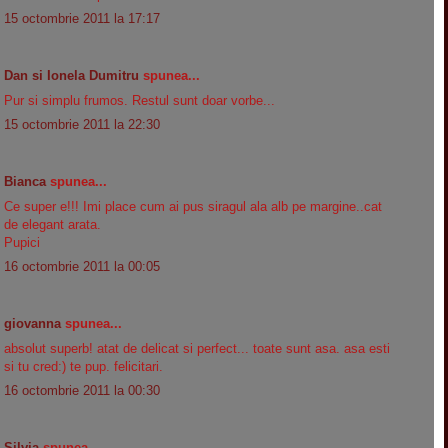
15 octombrie 2011 la 17:17
Dan si Ionela Dumitru
spunea...
Pur si simplu frumos. Restul sunt doar vorbe...
15 octombrie 2011 la 22:30
Bianca
spunea...
Ce super e!!! Imi place cum ai pus siragul ala alb pe margine..cat
de elegant arata.
Pupici
16 octombrie 2011 la 00:05
giovanna
spunea...
absolut superb! atat de delicat si perfect... toate sunt asa. asa esti
si tu cred:) te pup. felicitari.
16 octombrie 2011 la 00:30
Silvia
spunea...