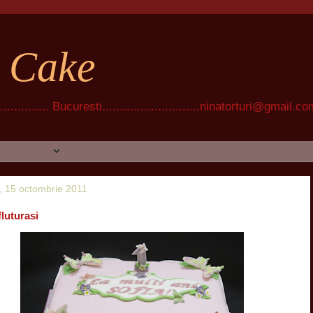
t Cake
............ Bucuresti............................ninatorturi@gmail.c
 15 octombrie 2011
fluturasi