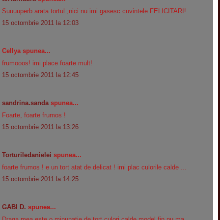
Suuuuperb arata tortul ,nici nu imi gasesc cuvintele.FELICITARI!
15 octombrie 2011 la 12:03
Cellya spunea...
frumooos! imi place foarte mult!
15 octombrie 2011 la 12:45
sandrina.sanda
spunea...
Foarte, foarte frumos !
15 octombrie 2011 la 13:26
Torturiledanielei
spunea...
foarte frumos ! e un tort atat de delicat ! imi plac culorile calde ...
15 octombrie 2011 la 14:25
GABI D.
spunea...
Draga mea este o minunatie de tort,culori calde,model fin nu ma