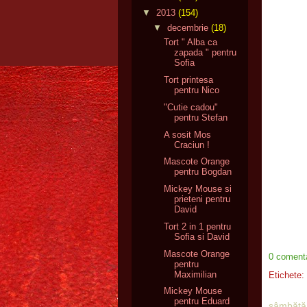
▼
2013
(154)
▼
decembrie
(18)
Tort " Alba ca
zapada " pentru
Sofia
Tort printesa
pentru Nico
"Cutie cadou"
pentru Stefan
A sosit Mos
Craciun !
Mascote Orange
pentru Bogdan
Mickey Mouse si
prieteni pentru
David
Tort 2 in 1 pentru
Sofia si David
Mascote Orange
0 comenta
pentru
Maximilian
Etichete:
Mickey Mouse
pentru Eduard
sâmbătă