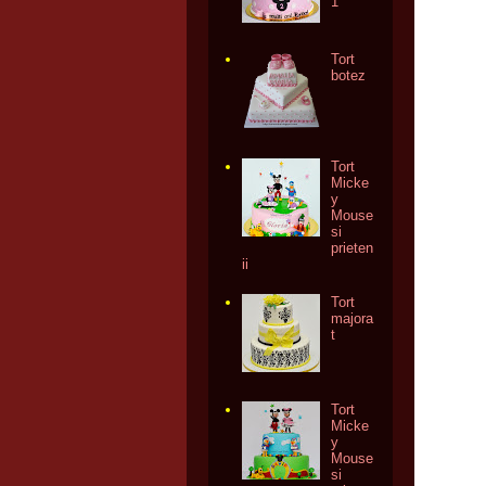
1
Tort
botez
Tort
Micke
y
Mouse
si
prieten
ii
Tort
majora
t
Tort
Micke
y
Mouse
si