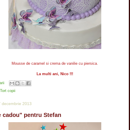
Mousse de caramel si crema de vanilie cu piersica.
La multi ani, Nico !!!
rii
Tort copii
27 decembrie 2013
e cadou" pentru Stefan