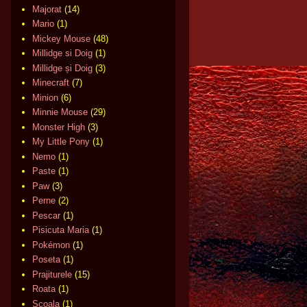
Majorat
(14)
Mario
(1)
Mickey Mouse
(48)
Millidge si Doig
(1)
Millidge și Doig
(3)
Minecraft
(7)
Minion
(6)
Minnie Mouse
(29)
Monster High
(3)
My Little Pony
(1)
Nemo
(1)
Paste
(1)
Paw
(3)
Perne
(2)
Pescar
(1)
Pisicuta Maria
(1)
Pokémon
(1)
Poseta
(1)
Prajiturele
(15)
Roata
(1)
Scoala
(1)