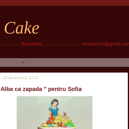
t Cake
............ Bucuresti............................ninatorturi@gmail.c
, 29 decembrie 2013
" Alba ca zapada " pentru Sofia