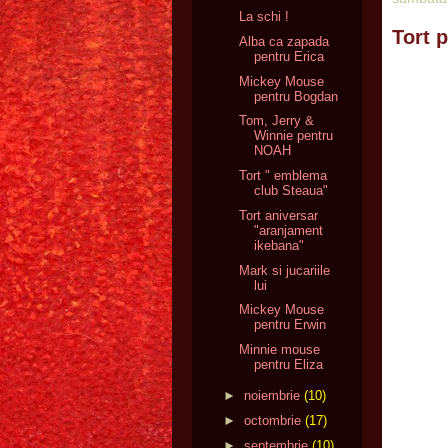
La schi !
Tort 
Alba ca zapada
pentru Erica
Mickey Mouse
pentru Bogdan
Tom, Jerry &
Winnie pentru
NOAH
Tort " emblema
club Steaua"
Tort aniversar
"aranjament
ikebana"
Mark si jucariile
lui
Mickey Mouse
pentru Erwin
Minnie mouse
pentru Eliza
►
noiembrie
(10)
►
octombrie
(17)
►
septembrie
(10)