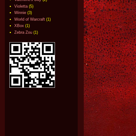
Violetta
(5)
Winnie
(3)
World of Warcraft
(1)
XBox
(1)
Zebra Zou
(1)