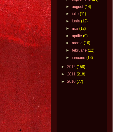
►
august
(14)
►
iulie
(11)
►
iunie
(12)
►
mai
(12)
►
aprilie
(9)
►
martie
(16)
►
februarie
(12)
►
ianuarie
(13)
►
2012
(158)
►
2011
(218)
►
2010
(77)