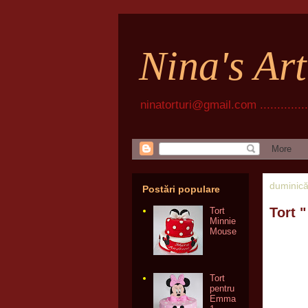
Nina's Ar
ninatorturi@gmail.com ................
duminică
Postări populare
Tort 
Tort
Minnie
Mouse
Tort
pentru
Emma