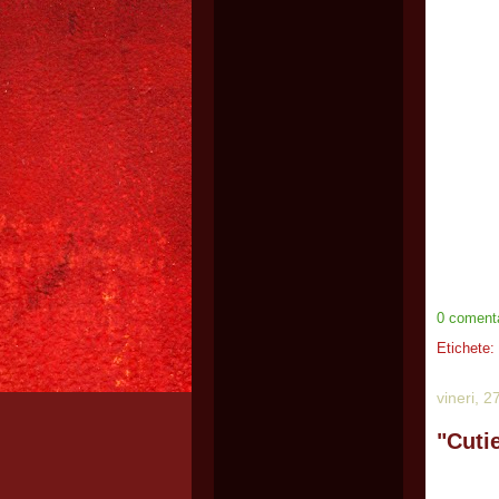
0 comenta
Etichete:
vineri, 
"Cuti