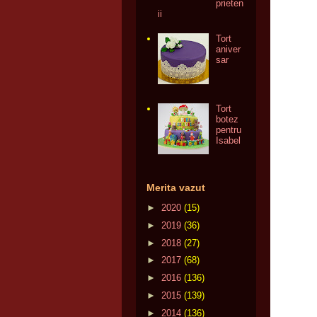
prieten
ii
Tort
aniver
sar
Tort
botez
pentru
Isabel
Merita vazut
►
2020
(15)
►
2019
(36)
►
2018
(27)
►
2017
(68)
►
2016
(136)
►
2015
(139)
►
2014
(136)