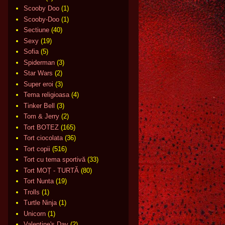
Scooby Doo
(1)
Scooby-Doo
(1)
Sectiune
(40)
Sexy
(19)
Sofia
(5)
Spiderman
(3)
Star Wars
(2)
Super eroi
(3)
Tema religioasa
(4)
Tinker Bell
(3)
Tom & Jerry
(2)
Tort BOTEZ
(165)
Tort ciocolata
(36)
Tort copii
(516)
Tort cu tema sportivă
(33)
Tort MOȚ - TURTĂ
(80)
Tort Nunta
(19)
Trolls
(1)
Turtle Ninja
(1)
Unicorn
(1)
Valentine's Day
(2)