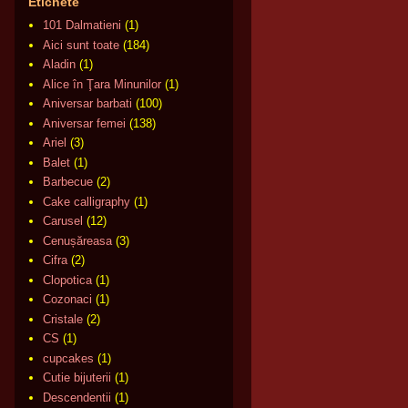
Etichete
101 Dalmatieni
(1)
Aici sunt toate
(184)
Aladin
(1)
Alice în Ţara Minunilor
(1)
Aniversar barbati
(100)
Aniversar femei
(138)
Ariel
(3)
Balet
(1)
Barbecue
(2)
Cake calligraphy
(1)
Carusel
(12)
Cenușăreasa
(3)
Cifra
(2)
Clopotica
(1)
Cozonaci
(1)
Cristale
(2)
CS
(1)
cupcakes
(1)
Cutie bijuterii
(1)
Descendentii
(1)