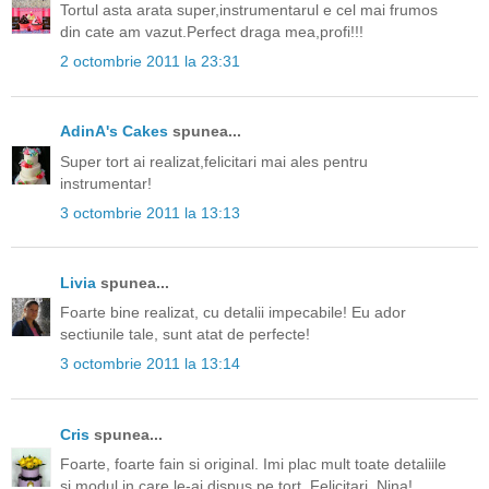
Tortul asta arata super,instrumentarul e cel mai frumos
din cate am vazut.Perfect draga mea,profi!!!
2 octombrie 2011 la 23:31
AdinA's Cakes
spunea...
Super tort ai realizat,felicitari mai ales pentru
instrumentar!
3 octombrie 2011 la 13:13
Livia
spunea...
Foarte bine realizat, cu detalii impecabile! Eu ador
sectiunile tale, sunt atat de perfecte!
3 octombrie 2011 la 13:14
Cris
spunea...
Foarte, foarte fain si original. Imi plac mult toate detaliile
si modul in care le-ai dispus pe tort. Felicitari, Nina!