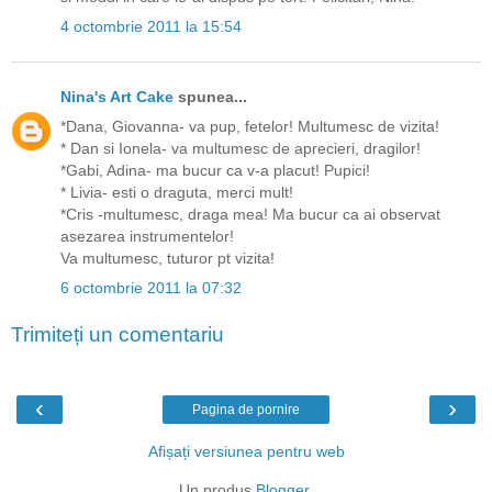
4 octombrie 2011 la 15:54
Nina's Art Cake
spunea...
*Dana, Giovanna- va pup, fetelor! Multumesc de vizita!
* Dan si Ionela- va multumesc de aprecieri, dragilor!
*Gabi, Adina- ma bucur ca v-a placut! Pupici!
* Livia- esti o draguta, merci mult!
*Cris -multumesc, draga mea! Ma bucur ca ai observat
asezarea instrumentelor!
Va multumesc, tuturor pt vizita!
6 octombrie 2011 la 07:32
Trimiteți un comentariu
‹
›
Pagina de pornire
Afișați versiunea pentru web
Un produs
Blogger
.