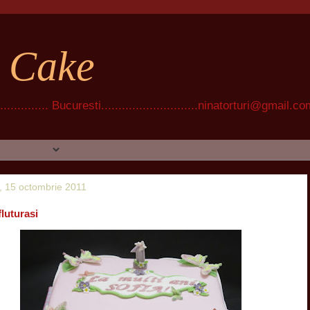
t Cake
............ Bucuresti............................ninatorturi@gmail.c
 15 octombrie 2011
fluturasi