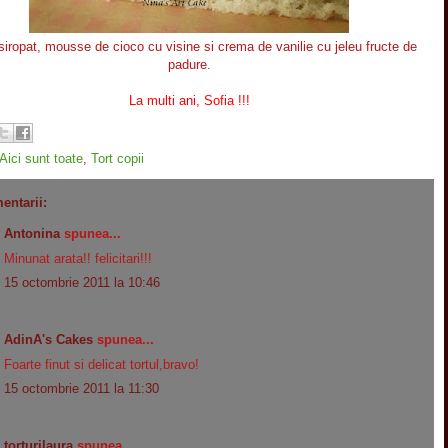
nsiropat, mousse de cioco cu visine si crema de vanilie cu jeleu fructe de
padure.
La multi ani, Sofia !!!
Aici sunt toate
,
Tort copii
entarii:
Antonina
spunea...
Minunat arata!! felicitari!!!
15 octombrie 2011 la 10:46
AdinA's Cakes
spunea...
Foarte finut si delicat tortul,bravo!
15 octombrie 2011 la 11:30
torturilaura
spunea...