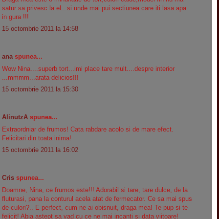
satur sa privesc la el...si unde mai pui sectiunea care iti lasa apa
in gura !!!
15 octombrie 2011 la 14:58
ana
spunea...
Wow Nina....superb tort...imi place tare mult....despre interior
...mmmm...arata delicios!!!
15 octombrie 2011 la 15:30
AlinutzA
spunea...
Extraordniar de frumos! Cata rabdare acolo si de mare efect.
Felicitari din toata inima!
15 octombrie 2011 la 16:02
Cris
spunea...
Doamne, Nina, ce frumos este!!! Adorabil si tare, tare dulce, de la
fluturasi, pana la conturul acela atat de fermecator. Ce sa mai spus
de culori?.. E perfect, cum ne-ai obisnuit, draga mea! Te pup si te
felicit! Abia astept sa vad cu ce ne mai incanti si data viitoare!