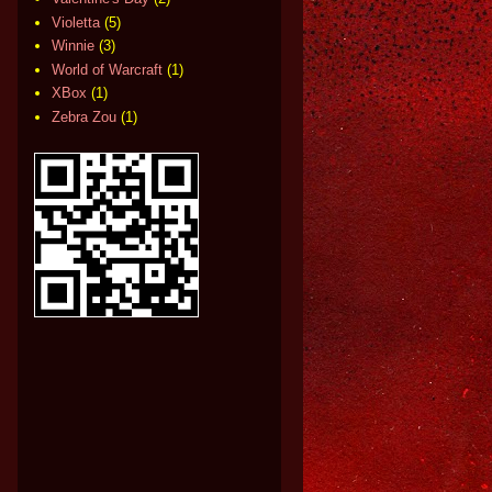
Violetta
(5)
Winnie
(3)
World of Warcraft
(1)
XBox
(1)
Zebra Zou
(1)