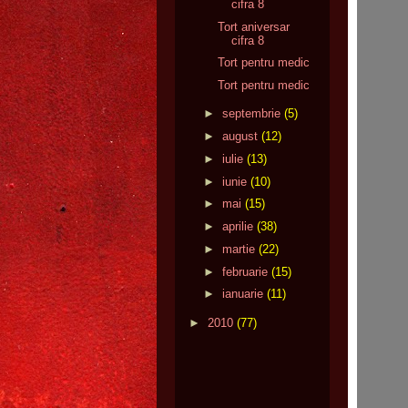
cifra 8
Tort aniversar
cifra 8
Tort pentru medic
Tort pentru medic
►
septembrie
(5)
►
august
(12)
►
iulie
(13)
►
iunie
(10)
►
mai
(15)
►
aprilie
(38)
►
martie
(22)
►
februarie
(15)
►
ianuarie
(11)
►
2010
(77)