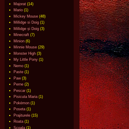
Majorat
(14)
Mario
(1)
Mickey Mouse
(48)
Millidge si Doig
(1)
Millidge și Doig
(3)
Minecraft
(7)
Minion
(6)
Minnie Mouse
(29)
Monster High
(3)
My Little Pony
(1)
Nemo
(1)
Paste
(1)
Paw
(3)
Perne
(2)
Pescar
(1)
Pisicuta Maria
(1)
Pokémon
(1)
Poseta
(1)
Prajiturele
(15)
Roata
(1)
Scoala
(1)