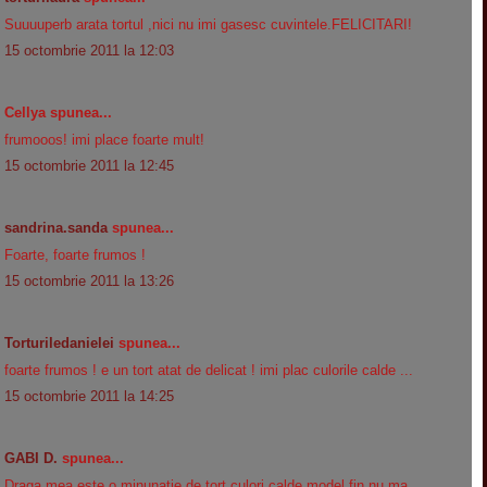
Suuuuperb arata tortul ,nici nu imi gasesc cuvintele.FELICITARI!
15 octombrie 2011 la 12:03
Cellya spunea...
frumooos! imi place foarte mult!
15 octombrie 2011 la 12:45
sandrina.sanda
spunea...
Foarte, foarte frumos !
15 octombrie 2011 la 13:26
Torturiledanielei
spunea...
foarte frumos ! e un tort atat de delicat ! imi plac culorile calde ...
15 octombrie 2011 la 14:25
GABI D.
spunea...
Draga mea este o minunatie de tort,culori calde,model fin nu ma