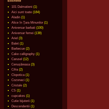
Etichete
101 Dalmatieni
(1)
Aici sunt toate
(184)
Aladin
(1)
Alice în Ţara Minunilor
(1)
Aniversar barbati
(100)
Aniversar femei
(138)
Ariel
(3)
Balet
(1)
Barbecue
(2)
Cake calligraphy
(1)
Carusel
(12)
Cenușăreasa
(3)
Cifra
(2)
Clopotica
(1)
Cozonaci
(1)
Cristale
(2)
CS
(1)
cupcakes
(1)
Cutie bijuterii
(1)
Descendentii
(1)