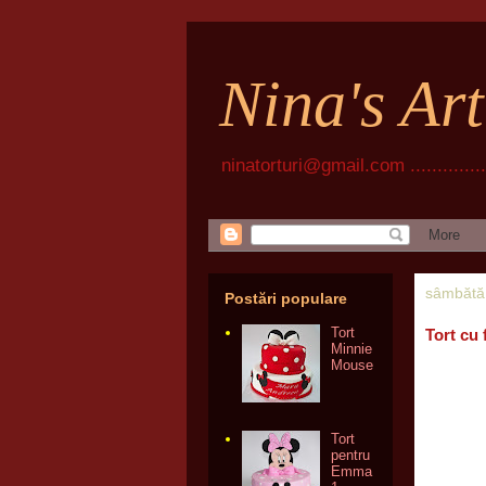
Nina's Ar
ninatorturi@gmail.com ................
sâmbătă,
Postări populare
Tort
Tort cu 
Minnie
Mouse
Tort
pentru
Emma