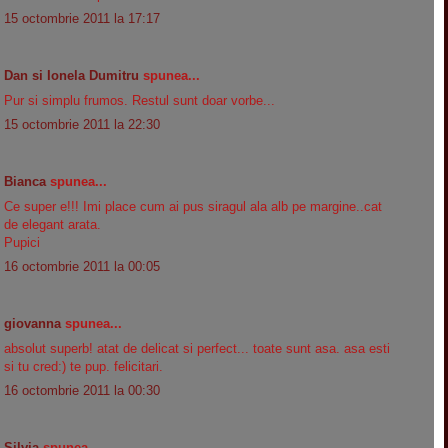
15 octombrie 2011 la 17:17
Dan si Ionela Dumitru
spunea...
Pur si simplu frumos. Restul sunt doar vorbe...
15 octombrie 2011 la 22:30
Bianca
spunea...
Ce super e!!! Imi place cum ai pus siragul ala alb pe margine..cat
de elegant arata.
Pupici
16 octombrie 2011 la 00:05
giovanna
spunea...
absolut superb! atat de delicat si perfect... toate sunt asa. asa esti
si tu cred:) te pup. felicitari.
16 octombrie 2011 la 00:30
Silvia
spunea...