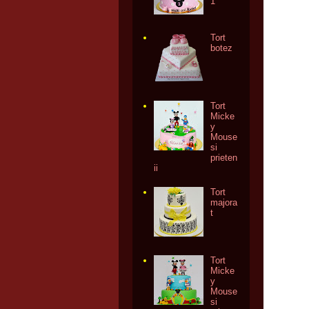
1
Tort
botez
Tort
Micke
y
Mouse
si
prieten
ii
Tort
majora
t
Tort
Micke
y
Mouse
si