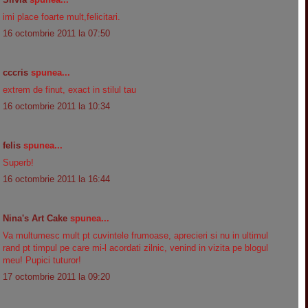
imi place foarte mult,felicitari.
16 octombrie 2011 la 07:50
cccris
spunea...
extrem de finut, exact in stilul tau
16 octombrie 2011 la 10:34
felis
spunea...
Superb!
16 octombrie 2011 la 16:44
Nina's Art Cake
spunea...
Va multumesc mult pt cuvintele frumoase, aprecieri si nu in ultimul
rand pt timpul pe care mi-l acordati zilnic, venind in vizita pe blogul
meu! Pupici tuturor!
17 octombrie 2011 la 09:20