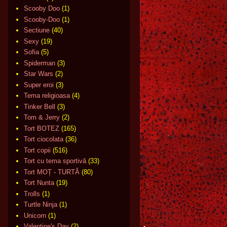
Scooby Doo
(1)
Scooby-Doo
(1)
Sectiune
(40)
Sexy
(19)
Sofia
(5)
Spiderman
(3)
Star Wars
(2)
Super eroi
(3)
Tema religioasa
(4)
Tinker Bell
(3)
Tom & Jerry
(2)
Tort BOTEZ
(165)
Tort ciocolata
(36)
Tort copii
(516)
Tort cu tema sportivă
(33)
Tort MOȚ - TURTĂ
(80)
Tort Nunta
(19)
Trolls
(1)
Turtle Ninja
(1)
Unicorn
(1)
Valentine's Day
(2)