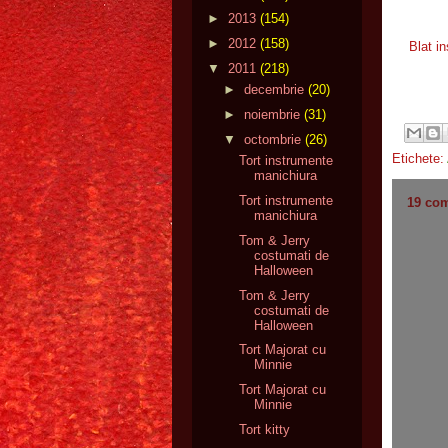
►
2013
(154)
►
2012
(158)
Blat i
▼
2011
(218)
►
decembrie
(20)
►
noiembrie
(31)
▼
octombrie
(26)
Etichete:
Tort instrumente
manichiura
Tort instrumente
19 com
manichiura
Tom & Jerry
costumati de
Halloween
Tom & Jerry
costumati de
Halloween
Tort Majorat cu
Minnie
Tort Majorat cu
Minnie
Tort kitty