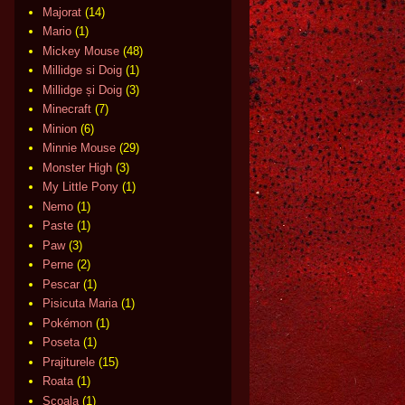
Majorat
(14)
Mario
(1)
Mickey Mouse
(48)
Millidge si Doig
(1)
Millidge și Doig
(3)
Minecraft
(7)
Minion
(6)
Minnie Mouse
(29)
Monster High
(3)
My Little Pony
(1)
Nemo
(1)
Paste
(1)
Paw
(3)
Perne
(2)
Pescar
(1)
Pisicuta Maria
(1)
Pokémon
(1)
Poseta
(1)
Prajiturele
(15)
Roata
(1)
Scoala
(1)