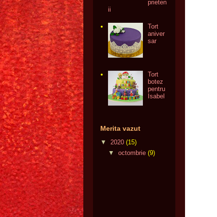
prieten
ii
Tort
aniver
sar
Tort
botez
pentru
Isabel
Merita vazut
▼
2020
(15)
▼
octombrie
(9)