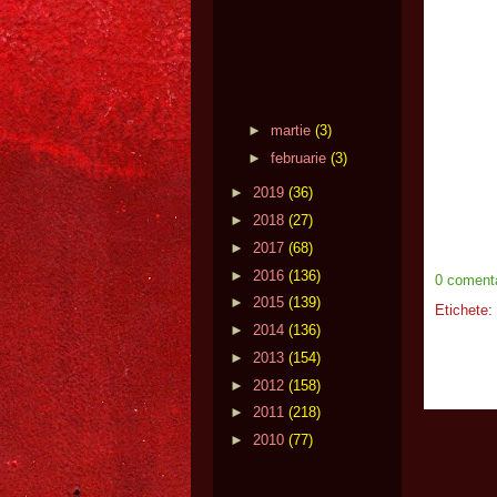
►
martie
(3)
►
februarie
(3)
►
2019
(36)
►
2018
(27)
►
2017
(68)
►
2016
(136)
0 comenta
►
2015
(139)
Etichete:
►
2014
(136)
►
2013
(154)
►
2012
(158)
►
2011
(218)
►
2010
(77)