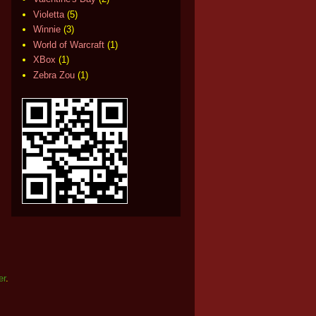
Violetta
(5)
Winnie
(3)
World of Warcraft
(1)
XBox
(1)
Zebra Zou
(1)
er
.