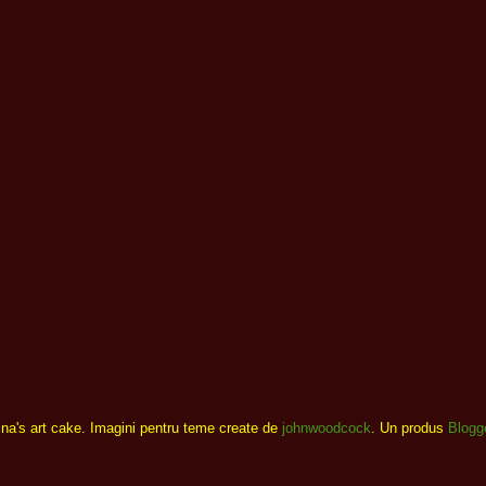
ina's art cake. Imagini pentru teme create de
johnwoodcock
. Un produs
Blogg