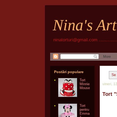
Nina's Ar
ninatorturi@gmail.com ................
Postări populare
Se 
Tort
vineri, 
Minnie
Mouse
Tort 
Tort
pentru
Emma