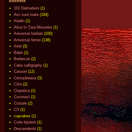
Etichete
101 Dalmatieni
(1)
Aici sunt toate
(184)
Aladin
(1)
Alice în Ţara Minunilor
(1)
Aniversar barbati
(100)
Aniversar femei
(138)
Ariel
(3)
Balet
(1)
Barbecue
(2)
Cake calligraphy
(1)
Carusel
(12)
Cenușăreasa
(3)
Cifra
(2)
Clopotica
(1)
Cozonaci
(1)
Cristale
(2)
CS
(1)
cupcakes
(1)
Cutie bijuterii
(1)
Descendentii
(1)