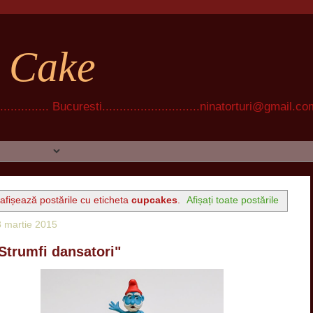
t Cake
............ Bucuresti............................ninatorturi@gmail.c
afișează postările cu eticheta
cupcakes
.
Afișați toate postările
13 martie 2015
"Strumfi dansatori"