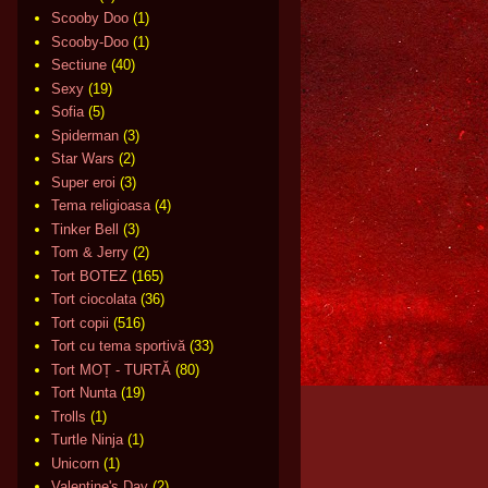
Scooby Doo
(1)
Scooby-Doo
(1)
Sectiune
(40)
Sexy
(19)
Sofia
(5)
Spiderman
(3)
Star Wars
(2)
Super eroi
(3)
Tema religioasa
(4)
Tinker Bell
(3)
Tom & Jerry
(2)
Tort BOTEZ
(165)
Tort ciocolata
(36)
Tort copii
(516)
Tort cu tema sportivă
(33)
Tort MOȚ - TURTĂ
(80)
Tort Nunta
(19)
Trolls
(1)
Turtle Ninja
(1)
Unicorn
(1)
Valentine's Day
(2)