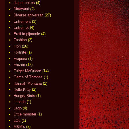
diaper cakes
(4)
Dinozauri
(2)
Diverse aniversari
(27)
Entrement
(3)
Entremet
(4)
Eroii in pijamale
(4)
Fashion
(2)
Flori
(16)
Fortnite
(1)
Frapiera
(1)
Frozen
(12)
Fulger McQueen
(14)
Game of Thrones
(1)
Hannah Montana
(1)
Hello Kitty
(2)
Hungry Birds
(1)
Lebada
(1)
Lego
(4)
Little monster
(1)
LOL
(1)
M&M's
(2)