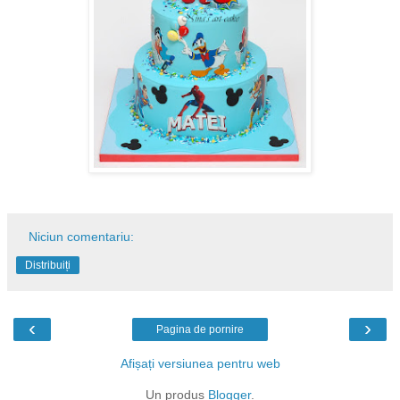
Niciun comentariu:
Distribuiți
‹
›
Pagina de pornire
Afișați versiunea pentru web
Un produs
Blogger
.