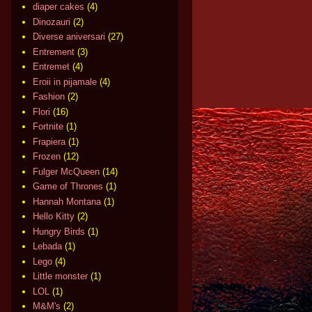
diaper cakes
(4)
Dinozauri
(2)
Diverse aniversari
(27)
Entrement
(3)
Entremet
(4)
Eroii in pijamale
(4)
Fashion
(2)
Flori
(16)
Fortnite
(1)
Frapiera
(1)
Frozen
(12)
Fulger McQueen
(14)
Game of Thrones
(1)
Hannah Montana
(1)
Hello Kitty
(2)
Hungry Birds
(1)
Lebada
(1)
Lego
(4)
Little monster
(1)
LOL
(1)
M&M's
(2)