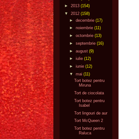
►
2013
(154)
▼
2012
(158)
►
decembrie
(17)
►
noiembrie
(11)
►
octombrie
(13)
►
septembrie
(16)
►
august
(9)
►
iulie
(12)
►
iunie
(12)
▼
mai
(11)
Tort botez pentru
Miruna
Tort de ciocolata
Tort botez pentru
Isabel
Tort lingouri de aur
Tort McQueen 2
Tort botez pentru
Raluca