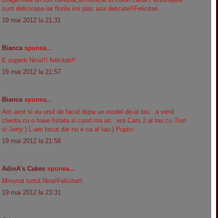
sunt delicioase iar florile imi plac asa delicate!!Felicitari...
19 mai 2012 la 21:31
Bianca
spunea...
E superb Nina!!! felicitati!!
19 mai 2012 la 21:57
Bianca
spunea...
Am avut si eu unul de facut dupa un model de-al tau.. a venit
clienta cu o foaie listata si cand ma uit.. era Cars 2 al tau cu Tom
si Jerry:) L-am facut dar nu e ca al tau:) Pupici
19 mai 2012 la 21:58
AdinA's Cakes
spunea...
Minunat tortul,Nina!Felicitari!
19 mai 2012 la 23:31