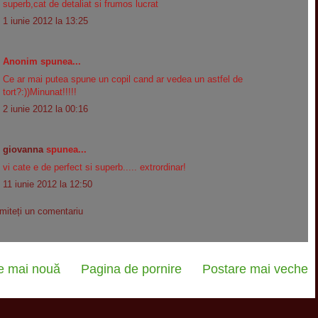
superb,cat de detaliat si frumos lucrat
1 iunie 2012 la 13:25
Anonim spunea...
Ce ar mai putea spune un copil cand ar vedea un astfel de
tort?:))Minunat!!!!!
2 iunie 2012 la 00:16
giovanna
spunea...
vi cate e de perfect si superb..... extrordinar!
11 iunie 2012 la 12:50
imiteți un comentariu
e mai nouă
Pagina de pornire
Postare mai veche