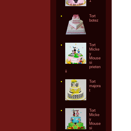
1
Tort
botez
Tort
Micke
y
Mouse
si
prieten
ii
Tort
majora
t
Tort
Micke
y
Mouse
si