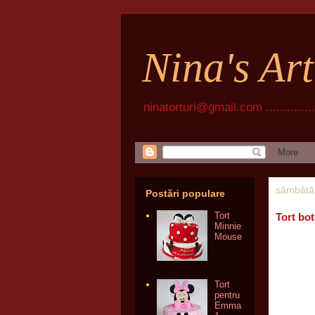
Nina's Ar
ninatorturi@gmail.com ................
sâmbătă
Postări populare
Tort
Tort bo
Minnie
Mouse
Tort
pentru
Emma