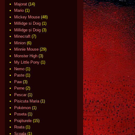
Majorat
(14)
Mario
(1)
Mickey Mouse
(48)
Millidge si Doig
(1)
Millidge și Doig
(3)
Minecraft
(7)
Minion
(6)
Minnie Mouse
(29)
Monster High
(3)
My Little Pony
(1)
Nemo
(1)
Paste
(1)
Paw
(3)
Perne
(2)
Pescar
(1)
Pisicuta Maria
(1)
Pokémon
(1)
Poseta
(1)
Prajiturele
(15)
Roata
(1)
Scoala
(1)