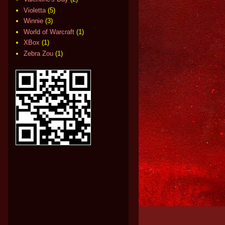
Violetta
(5)
Winnie
(3)
World of Warcraft
(1)
XBox
(1)
Zebra Zou
(1)