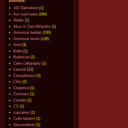
Etichete
101 Dalmatieni
(1)
Aici sunt toate
(184)
Aladin
(1)
Alice în Ţara Minunilor
(1)
Aniversar barbati
(100)
Aniversar femei
(138)
Ariel
(3)
Balet
(1)
Barbecue
(2)
Cake calligraphy
(1)
Carusel
(12)
Cenușăreasa
(3)
Cifra
(2)
Clopotica
(1)
Cozonaci
(1)
Cristale
(2)
CS
(1)
cupcakes
(1)
Cutie bijuterii
(1)
Descendentii
(1)