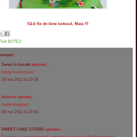
Să-ți fie de bine botezul, Maia !!!
Tort BOTEZ
entarii:
Sarea in bucate
spunea...
foarte frumosssss!
19 mai 2012 la 20:25
Anonim spunea...
foarte dragalas!
19 mai 2012 la 20:43
SWEET CAKE STUDIO
spunea...
Draga mea un tort minunat,armonizat in culori calde.Personajele