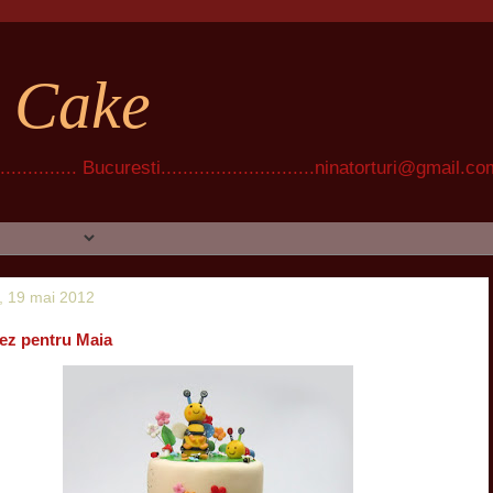
t Cake
............ Bucuresti............................ninatorturi@gmail.c
, 19 mai 2012
tez pentru Maia