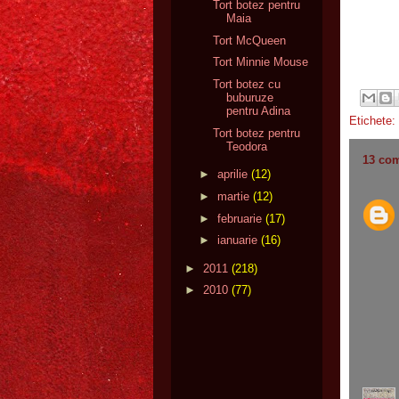
Tort botez pentru
Maia
Tort McQueen
Tort Minnie Mouse
Tort botez cu
buburuze
pentru Adina
Etichete:
Tort botez pentru
Teodora
13 com
►
aprilie
(12)
►
martie
(12)
►
februarie
(17)
►
ianuarie
(16)
►
2011
(218)
►
2010
(77)