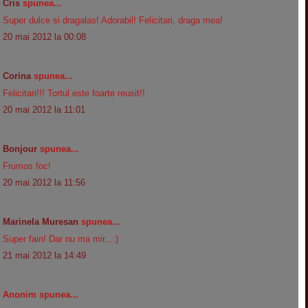
Cris
spunea...
Super dulce si dragalas! Adorabil! Felicitari, draga mea!
20 mai 2012 la 00:08
Corina
spunea...
Felicitari!!! Tortul este foarte reusit!!
20 mai 2012 la 11:01
Bonjour
spunea...
Frumos foc!
20 mai 2012 la 11:56
Marinela Muresan
spunea...
Super fain! Dar nu ma mir...:)
21 mai 2012 la 14:49
Anonim spunea...