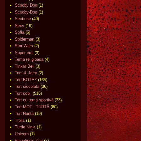
Scooby Doo
(1)
Scooby-Doo
(1)
Sectiune
(40)
Sexy
(19)
Sofia
(5)
Spiderman
(3)
Star Wars
(2)
Super eroi
(3)
Tema religioasa
(4)
Tinker Bell
(3)
Tom & Jerry
(2)
Tort BOTEZ
(165)
Tort ciocolata
(36)
Tort copii
(516)
Tort cu tema sportivă
(33)
Tort MOȚ - TURTĂ
(80)
Tort Nunta
(19)
Trolls
(1)
Turtle Ninja
(1)
Unicorn
(1)
Valentine's Day
(2)