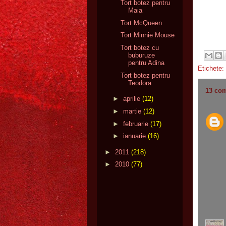
Tort botez pentru
Maia
Tort McQueen
Tort Minnie Mouse
Tort botez cu
buburuze
pentru Adina
Etichete:
Tort botez pentru
Teodora
13 com
►
aprilie
(12)
►
martie
(12)
►
februarie
(17)
►
ianuarie
(16)
►
2011
(218)
►
2010
(77)