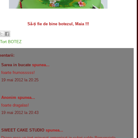
Să-ți fie de bine botezul, Maia !!!
Tort BOTEZ
entarii:
Sarea in bucate
spunea...
foarte frumosssss!
19 mai 2012 la 20:25
Anonim spunea...
foarte dragalas!
19 mai 2012 la 20:43
SWEET CAKE STUDIO
spunea...
Draga mea un tort minunat,armonizat in culori calde.Personajele