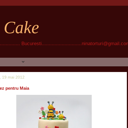
t Cake
............ Bucuresti............................ninatorturi@gmail.c
, 19 mai 2012
tez pentru Maia