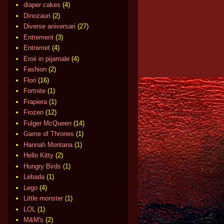
diaper cakes
(4)
Dinozauri
(2)
Diverse aniversari
(27)
Entrement
(3)
Entremet
(4)
Eroii in pijamale
(4)
Fashion
(2)
Flori
(16)
Fortnite
(1)
Frapiera
(1)
Frozen
(12)
Fulger McQueen
(14)
Game of Thrones
(1)
Hannah Montana
(1)
Hello Kitty
(2)
Hungry Birds
(1)
Lebada
(1)
Lego
(4)
Little monster
(1)
LOL
(1)
M&M's
(2)