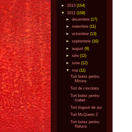
►
2013
(154)
▼
2012
(158)
►
decembrie
(17)
►
noiembrie
(11)
►
octombrie
(13)
►
septembrie
(16)
►
august
(9)
►
iulie
(12)
►
iunie
(12)
▼
mai
(11)
Tort botez pentru
Miruna
Tort de ciocolata
Tort botez pentru
Isabel
Tort lingouri de aur
Tort McQueen 2
Tort botez pentru
Raluca