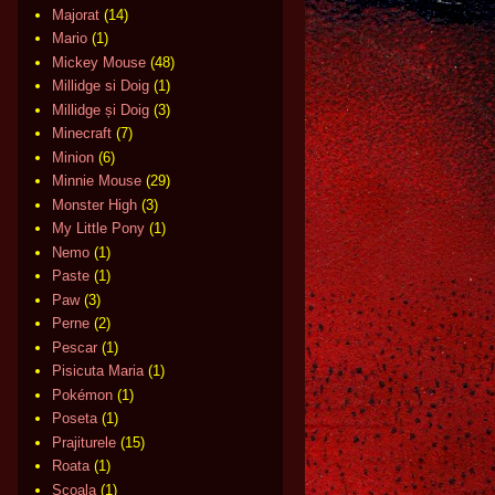
Majorat
(14)
Mario
(1)
Mickey Mouse
(48)
Millidge si Doig
(1)
Millidge și Doig
(3)
Minecraft
(7)
Minion
(6)
Minnie Mouse
(29)
Monster High
(3)
My Little Pony
(1)
Nemo
(1)
Paste
(1)
Paw
(3)
Perne
(2)
Pescar
(1)
Pisicuta Maria
(1)
Pokémon
(1)
Poseta
(1)
Prajiturele
(15)
Roata
(1)
Scoala
(1)