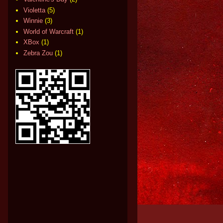
Violetta
(5)
Winnie
(3)
World of Warcraft
(1)
XBox
(1)
Zebra Zou
(1)