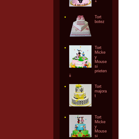
1
Tort
botez
Tort
Micke
y
Mouse
si
prieten
ii
Tort
majora
t
Tort
Micke
y
Mouse
si