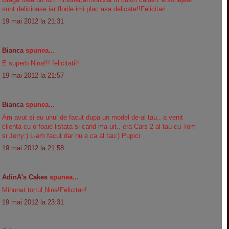
sunt delicioase iar florile imi plac asa delicate!!Felicitari...
19 mai 2012 la 21:31
Bianca
spunea...
E superb Nina!!! felicitati!!
19 mai 2012 la 21:57
Bianca
spunea...
Am avut si eu unul de facut dupa un model de-al tau.. a venit
clienta cu o foaie listata si cand ma uit.. era Cars 2 al tau cu Tom
si Jerry:) L-am facut dar nu e ca al tau:) Pupici
19 mai 2012 la 21:58
AdinA's Cakes
spunea...
Minunat tortul,Nina!Felicitari!
19 mai 2012 la 23:31