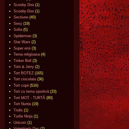
Scooby Doo
(1)
Scooby-Doo
(1)
Sectiune
(40)
Sexy
(19)
Sofia
(5)
Spiderman
(3)
Star Wars
(2)
Super eroi
(3)
Tema religioasa
(4)
Tinker Bell
(3)
Tom & Jerry
(2)
Tort BOTEZ
(165)
Tort ciocolata
(36)
Tort copii
(516)
Tort cu tema sportivă
(33)
Tort MOȚ - TURTĂ
(80)
Tort Nunta
(19)
Trolls
(1)
Turtle Ninja
(1)
Unicorn
(1)
Valentine's Day
(2)