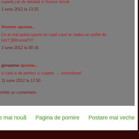
superb,cat de detaliat si frumos lucrat
1 iunie 2012 la 13:25
Anonim spunea...
Ce ar mai putea spune un copil cand ar vedea un astfel de
tort?:))Minunat!!!!!
2 iunie 2012 la 00:16
giovanna
spunea...
vi cate e de perfect si superb..... extrordinar!
11 iunie 2012 la 12:50
imiteți un comentariu
e mai nouă
Pagina de pornire
Postare mai veche