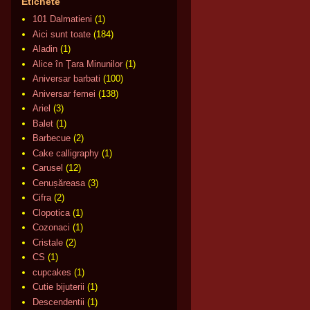
Etichete
101 Dalmatieni
(1)
Aici sunt toate
(184)
Aladin
(1)
Alice în Ţara Minunilor
(1)
Aniversar barbati
(100)
Aniversar femei
(138)
Ariel
(3)
Balet
(1)
Barbecue
(2)
Cake calligraphy
(1)
Carusel
(12)
Cenușăreasa
(3)
Cifra
(2)
Clopotica
(1)
Cozonaci
(1)
Cristale
(2)
CS
(1)
cupcakes
(1)
Cutie bijuterii
(1)
Descendentii
(1)