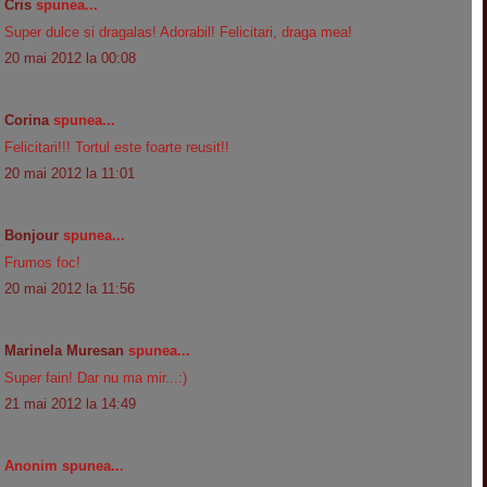
Cris
spunea...
Super dulce si dragalas! Adorabil! Felicitari, draga mea!
20 mai 2012 la 00:08
Corina
spunea...
Felicitari!!! Tortul este foarte reusit!!
20 mai 2012 la 11:01
Bonjour
spunea...
Frumos foc!
20 mai 2012 la 11:56
Marinela Muresan
spunea...
Super fain! Dar nu ma mir...:)
21 mai 2012 la 14:49
Anonim spunea...