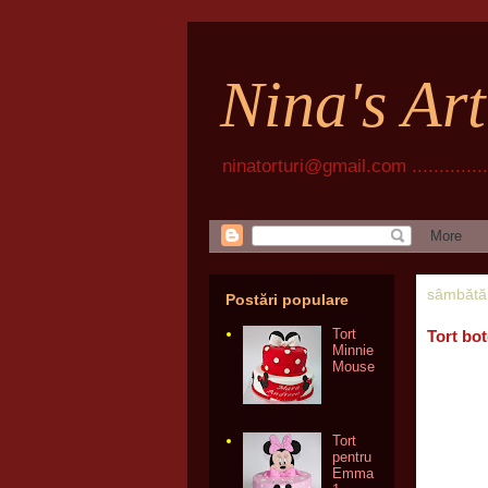
Nina's Ar
ninatorturi@gmail.com ................
sâmbătă
Postări populare
Tort
Tort bo
Minnie
Mouse
Tort
pentru
Emma