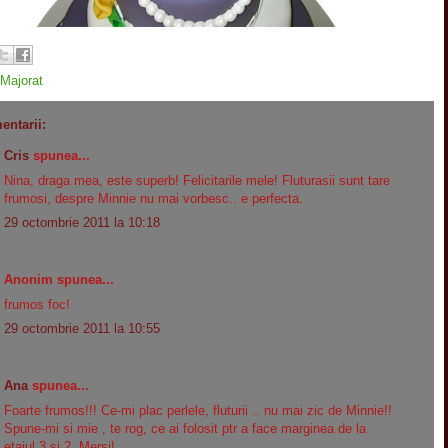
Majorat
entarii:
Cris
spunea...
Nina, draga mea, este superb! Felicitarile mele! Fluturasii sunt tare
frumosi, despre Minnie nu mai vorbesc.. e perfecta.
29 octombrie 2011 la 10:18
Anonim spunea...
frumos foc!
29 octombrie 2011 la 10:55
Ana
spunea...
Foarte frumos!!! Ce-mi plac perlele, fluturii .. nu mai zic de Minnie!!
Spune-mi si mie , te rog, ce ai folosit ptr a face marginea de la
etajul 3 si 2. Mersi!