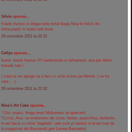
Silvia
spunea...
Foarte frumos si dragut este tortul draga Nina te felicit din
inima,pupici si toate cele bune.
29 octombrie 2011 la 20:15
Cellya
spunea...
foarte, foarte frumos !!!!! perfectiune si rafinament -asa pot defini
torturile tale !
( cred ca vei ajunge sa o faci cu ochii inchisi pe Minnie :) se tot
cere ....)
29 octombrie 2011 la 21:52
Nina's Art Cake
spunea...
* Cris- pupici, draga mea! Multumesc pt aprecieri!
*Cccris, Ana- va multumesc de vizita, fetelor, pupici!Ana, bordurile,
le-am facut cu niste "baghete" care sunt pt borduri si le-am luat de
la magazinul din Bucuresti( gen Lumea Basmelor).