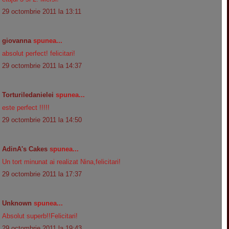
29 octombrie 2011 la 13:11
giovanna
spunea...
absolut perfect! felicitari!
29 octombrie 2011 la 14:37
Torturiledanielei
spunea...
este perfect !!!!!
29 octombrie 2011 la 14:50
AdinA's Cakes
spunea...
Un tort minunat ai realizat Nina,felicitari!
29 octombrie 2011 la 17:37
Unknown
spunea...
Absolut superb!!Felicitari!
29 octombrie 2011 la 19:43