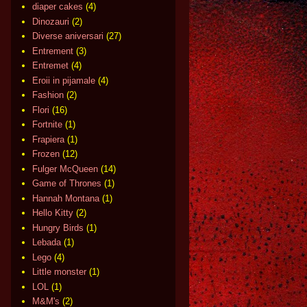
diaper cakes
(4)
Dinozauri
(2)
Diverse aniversari
(27)
Entrement
(3)
Entremet
(4)
Eroii in pijamale
(4)
Fashion
(2)
Flori
(16)
Fortnite
(1)
Frapiera
(1)
Frozen
(12)
Fulger McQueen
(14)
Game of Thrones
(1)
Hannah Montana
(1)
Hello Kitty
(2)
Hungry Birds
(1)
Lebada
(1)
Lego
(4)
Little monster
(1)
LOL
(1)
M&M's
(2)