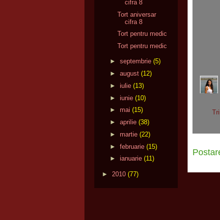
cifra 8
Tort aniversar
cifra 8
Tort pentru medic
Tort pentru medic
►
septembrie
(5)
►
august
(12)
►
iulie
(13)
►
iunie
(10)
►
mai
(15)
Tr
►
aprilie
(38)
►
martie
(22)
►
februarie
(15)
Postar
►
ianuarie
(11)
►
2010
(77)