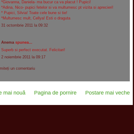
*Giovanna, Daniela- ma bucur ca va placut ! Pupici!
*Adina, Nico- pupici fetelor si va multumesc pt vizita si aprecieri!
* Pupici, Silvia! Toate cele bune si tie!
*Multumesc mult, Cellya! Esti o draguta
31 octombrie 2011 la 09:32
Anema
spunea...
Superb si perfect executat. Felicitari!
2 noiembrie 2011 la 09:17
imiteți un comentariu
e mai nouă
Pagina de pornire
Postare mai veche