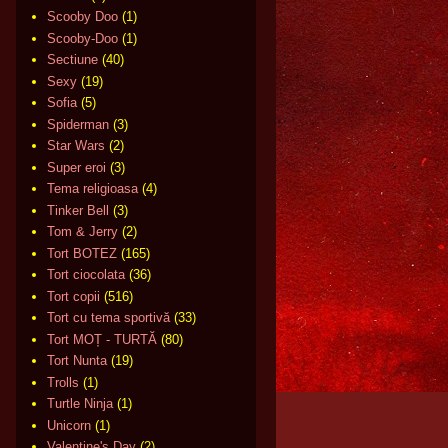
Scooby Doo
(1)
Scooby-Doo
(1)
Sectiune
(40)
Sexy
(19)
Sofia
(5)
Spiderman
(3)
Star Wars
(2)
Super eroi
(3)
Tema religioasa
(4)
Tinker Bell
(3)
Tom & Jerry
(2)
Tort BOTEZ
(165)
Tort ciocolata
(36)
Tort copii
(516)
Tort cu tema sportivă
(33)
Tort MOȚ - TURTĂ
(80)
Tort Nunta
(19)
Trolls
(1)
Turtle Ninja
(1)
Unicorn
(1)
Valentine's Day
(2)