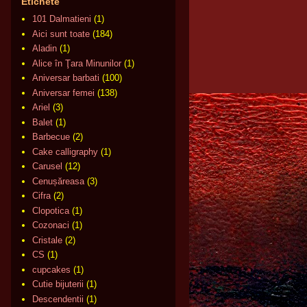
Etichete
101 Dalmatieni
(1)
Aici sunt toate
(184)
Aladin
(1)
Alice în Ţara Minunilor
(1)
Aniversar barbati
(100)
Aniversar femei
(138)
Ariel
(3)
Balet
(1)
Barbecue
(2)
Cake calligraphy
(1)
Carusel
(12)
Cenușăreasa
(3)
Cifra
(2)
Clopotica
(1)
Cozonaci
(1)
Cristale
(2)
CS
(1)
cupcakes
(1)
Cutie bijuterii
(1)
Descendentii
(1)