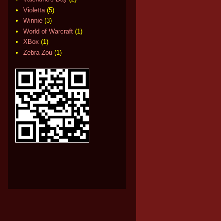
Violetta
(5)
Winnie
(3)
World of Warcraft
(1)
XBox
(1)
Zebra Zou
(1)