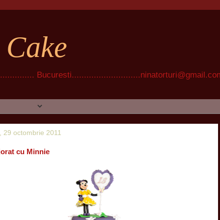
t Cake
............ Bucuresti............................ninatorturi@gmail.c
 29 octombrie 2011
jorat cu Minnie