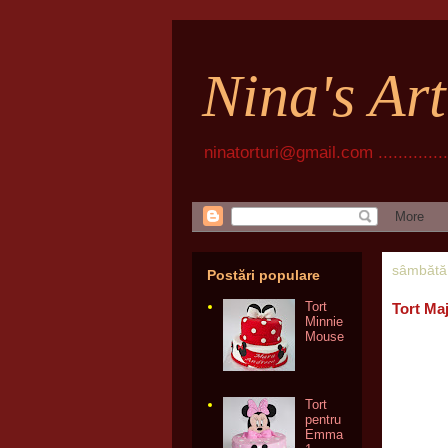
Nina's Ar
ninatorturi@gmail.com ................
sâmbătă,
Postări populare
Tort
Tort Ma
Minnie
Mouse
Tort
pentru
Emma