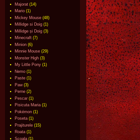
Majorat
(14)
Mario
(1)
Mickey Mouse
(48)
Millidge si Doig
(1)
Millidge și Doig
(3)
Minecraft
(7)
Minion
(6)
Minnie Mouse
(29)
Monster High
(3)
My Little Pony
(1)
Nemo
(1)
Paste
(1)
Paw
(3)
Perne
(2)
Pescar
(1)
Pisicuta Maria
(1)
Pokémon
(1)
Poseta
(1)
Prajiturele
(15)
Roata
(1)
Scoala
(1)