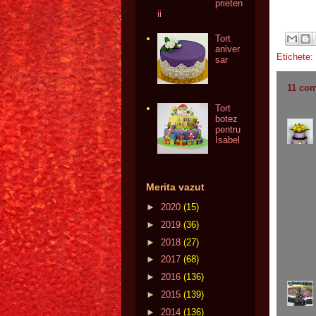
prieten
ii
Tort
aniver
Etichete:
sar
11 com
Tort
botez
pentru
Isabel
Merita vazut
►
2020
(15)
►
2019
(36)
►
2018
(27)
►
2017
(68)
►
2016
(136)
►
2015
(139)
►
2014
(136)