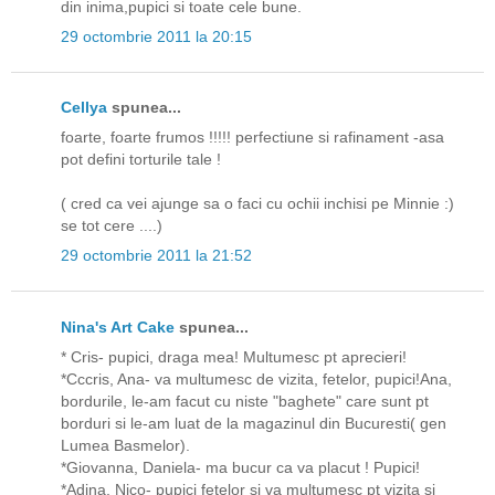
din inima,pupici si toate cele bune.
29 octombrie 2011 la 20:15
Cellya
spunea...
foarte, foarte frumos !!!!! perfectiune si rafinament -asa
pot defini torturile tale !
( cred ca vei ajunge sa o faci cu ochii inchisi pe Minnie :)
se tot cere ....)
29 octombrie 2011 la 21:52
Nina's Art Cake
spunea...
* Cris- pupici, draga mea! Multumesc pt aprecieri!
*Cccris, Ana- va multumesc de vizita, fetelor, pupici!Ana,
bordurile, le-am facut cu niste "baghete" care sunt pt
borduri si le-am luat de la magazinul din Bucuresti( gen
Lumea Basmelor).
*Giovanna, Daniela- ma bucur ca va placut ! Pupici!
*Adina, Nico- pupici fetelor si va multumesc pt vizita si