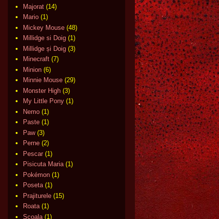
Majorat
(14)
Mario
(1)
Mickey Mouse
(48)
Millidge si Doig
(1)
Millidge și Doig
(3)
Minecraft
(7)
Minion
(6)
Minnie Mouse
(29)
Monster High
(3)
My Little Pony
(1)
Nemo
(1)
Paste
(1)
Paw
(3)
Perne
(2)
Pescar
(1)
Pisicuta Maria
(1)
Pokémon
(1)
Poseta
(1)
Prajiturele
(15)
Roata
(1)
Scoala
(1)