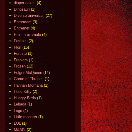
diaper cakes
(4)
Dinozauri
(2)
Diverse aniversari
(27)
Entrement
(3)
Entremet
(4)
Eroii in pijamale
(4)
Fashion
(2)
Flori
(16)
Fortnite
(1)
Frapiera
(1)
Frozen
(12)
Fulger McQueen
(14)
Game of Thrones
(1)
Hannah Montana
(1)
Hello Kitty
(2)
Hungry Birds
(1)
Lebada
(1)
Lego
(4)
Little monster
(1)
LOL
(1)
M&M's
(2)