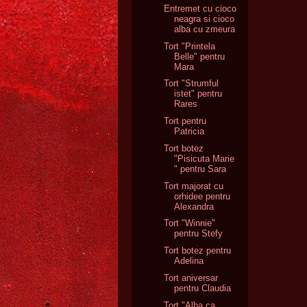
Entremet cu cioco
neagra si cioco
alba cu zmeura
Tort "Printela
Belle" pentru
Mara
Tort "Strumful
istet" pentru
Rares
Tort pentru
Patricia
Tort botez
"Pisicuta Marie
" pentru Sara
Tort majorat cu
orhidee pentru
Alexandra
Tort "Winnie"
pentru Stefy
Tort botez pentru
Adelina
Tort aniversar
pentru Claudia
Tort "Alba ca