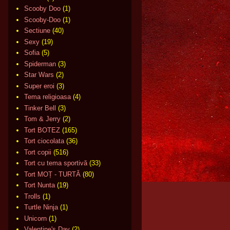
Scooby Doo
(1)
Scooby-Doo
(1)
Sectiune
(40)
Sexy
(19)
Sofia
(5)
Spiderman
(3)
Star Wars
(2)
Super eroi
(3)
Tema religioasa
(4)
Tinker Bell
(3)
Tom & Jerry
(2)
Tort BOTEZ
(165)
Tort ciocolata
(36)
Tort copii
(516)
Tort cu tema sportivă
(33)
Tort MOȚ - TURTĂ
(80)
Tort Nunta
(19)
Trolls
(1)
Turtle Ninja
(1)
Unicorn
(1)
Valentine's Day
(2)