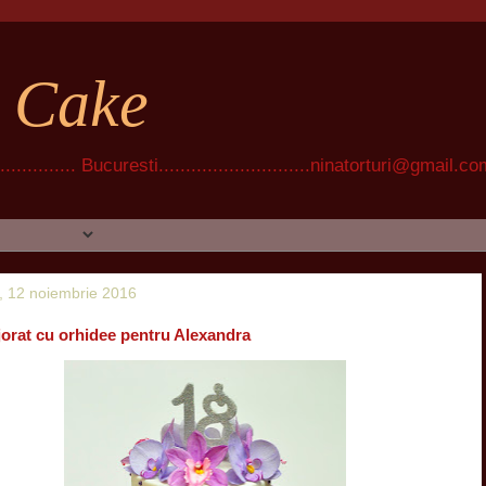
t Cake
............ Bucuresti............................ninatorturi@gmail.c
 12 noiembrie 2016
jorat cu orhidee pentru Alexandra