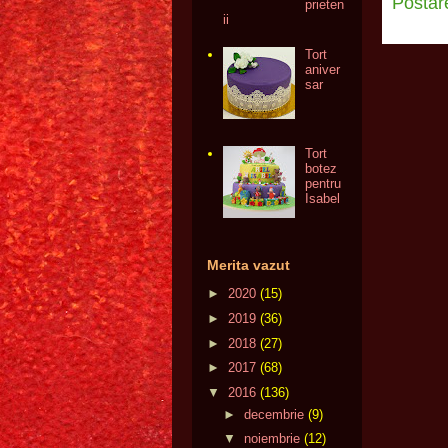
Postar
prieten
ii
Tort
aniver
sar
Tort
botez
pentru
Isabel
Merita vazut
►
2020
(15)
►
2019
(36)
►
2018
(27)
►
2017
(68)
▼
2016
(136)
►
decembrie
(9)
▼
noiembrie
(12)