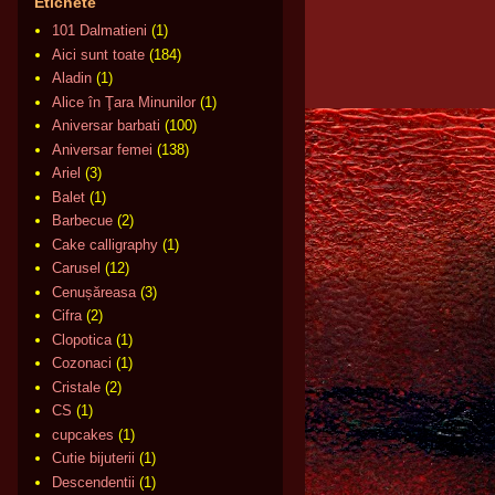
Etichete
101 Dalmatieni
(1)
Aici sunt toate
(184)
Aladin
(1)
Alice în Ţara Minunilor
(1)
Aniversar barbati
(100)
Aniversar femei
(138)
Ariel
(3)
Balet
(1)
Barbecue
(2)
Cake calligraphy
(1)
Carusel
(12)
Cenușăreasa
(3)
Cifra
(2)
Clopotica
(1)
Cozonaci
(1)
Cristale
(2)
CS
(1)
cupcakes
(1)
Cutie bijuterii
(1)
Descendentii
(1)