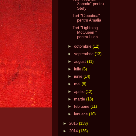
Zapada" pentru
Stefy
Tort "Clopotica"
pentru Amalia
Tort "Lightning
McQueen "
pentru Luca
►
octombrie
(12)
►
septembrie
(13)
►
august
(11)
►
iulie
(6)
►
iunie
(14)
►
mai
(8)
►
aprilie
(12)
►
martie
(18)
►
februarie
(11)
►
ianuarie
(10)
►
2015
(139)
►
2014
(136)