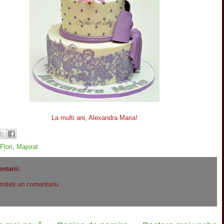
La multi ani, Alexandra Maria!
Flori
,
Majorat
ntarii:
imiteți un comentariu