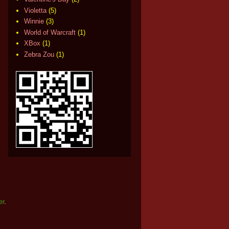
Violetta
(5)
Winnie
(3)
World of Warcraft
(1)
XBox
(1)
Zebra Zou
(1)
er
.