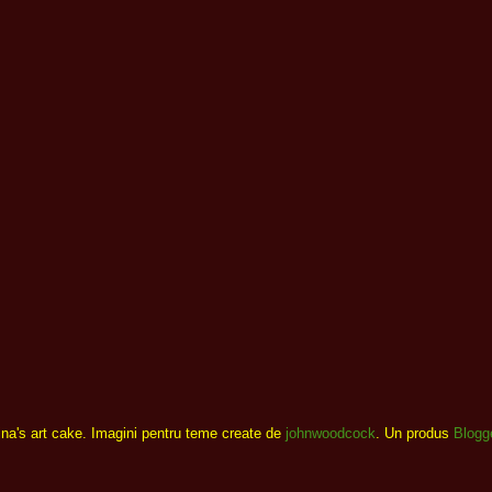
ina's art cake. Imagini pentru teme create de
johnwoodcock
. Un produs
Blogg