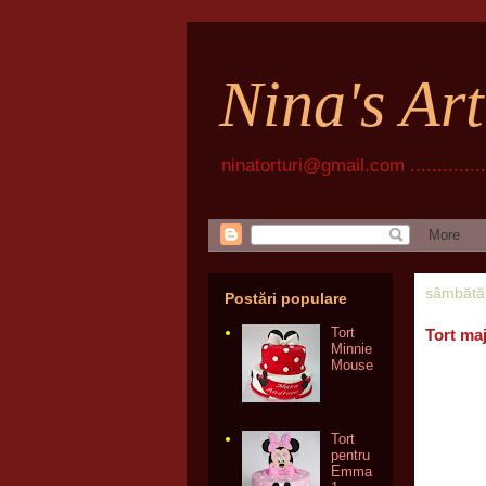
Nina's Ar
ninatorturi@gmail.com ................
sâmbătă,
Postări populare
Tort
Tort ma
Minnie
Mouse
Tort
pentru
Emma