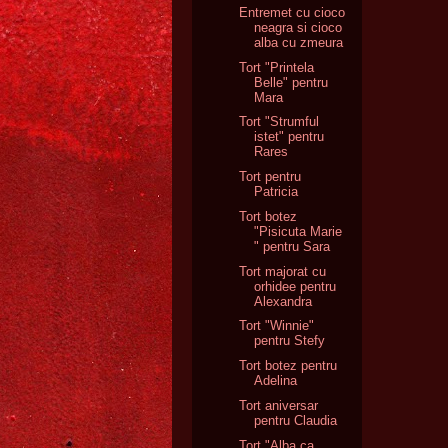
Entremet cu cioco
neagra si cioco
alba cu zmeura
Tort "Printela
Belle" pentru
Mara
Tort "Strumful
istet" pentru
Rares
Tort pentru
Patricia
Tort botez
"Pisicuta Marie
" pentru Sara
Tort majorat cu
orhidee pentru
Alexandra
Tort "Winnie"
pentru Stefy
Tort botez pentru
Adelina
Tort aniversar
pentru Claudia
Tort "Alba ca