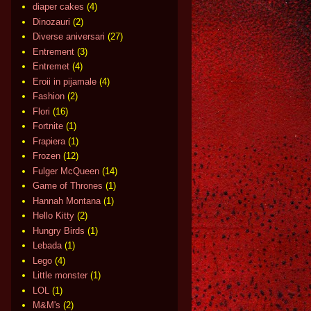
diaper cakes
(4)
Dinozauri
(2)
Diverse aniversari
(27)
Entrement
(3)
Entremet
(4)
Eroii in pijamale
(4)
Fashion
(2)
Flori
(16)
Fortnite
(1)
Frapiera
(1)
Frozen
(12)
Fulger McQueen
(14)
Game of Thrones
(1)
Hannah Montana
(1)
Hello Kitty
(2)
Hungry Birds
(1)
Lebada
(1)
Lego
(4)
Little monster
(1)
LOL
(1)
M&M's
(2)