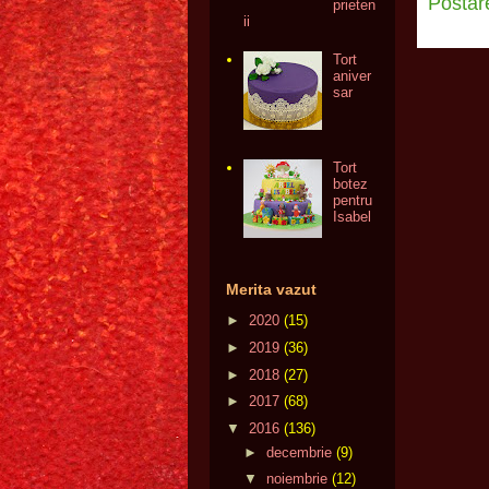
Postar
prieten
ii
Tort
aniver
sar
Tort
botez
pentru
Isabel
Merita vazut
►
2020
(15)
►
2019
(36)
►
2018
(27)
►
2017
(68)
▼
2016
(136)
►
decembrie
(9)
▼
noiembrie
(12)