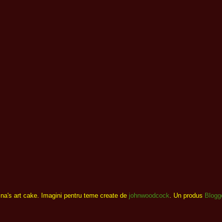
ina's art cake. Imagini pentru teme create de
johnwoodcock
. Un produs
Blogg