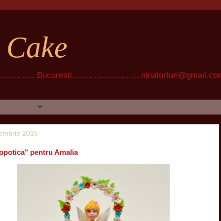
t Cake
............ Bucuresti............................ninatorturi@gmail.c
oiembrie 2016
lopotica" pentru Amalia