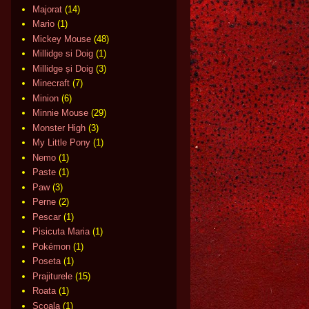
Majorat
(14)
Mario
(1)
Mickey Mouse
(48)
Millidge si Doig
(1)
Millidge și Doig
(3)
Minecraft
(7)
Minion
(6)
Minnie Mouse
(29)
Monster High
(3)
My Little Pony
(1)
Nemo
(1)
Paste
(1)
Paw
(3)
Perne
(2)
Pescar
(1)
Pisicuta Maria
(1)
Pokémon
(1)
Poseta
(1)
Prajiturele
(15)
Roata
(1)
Scoala
(1)