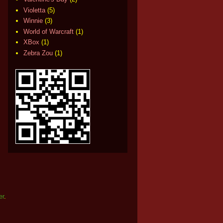
Violetta
(5)
Winnie
(3)
World of Warcraft
(1)
XBox
(1)
Zebra Zou
(1)
er
.