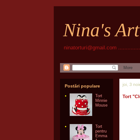
Nina's Ar
ninatorturi@gmail.com ................
joi, 3 n
Postări populare
Tort
Tort "C
Minnie
Mouse
Tort
pentru
Emma