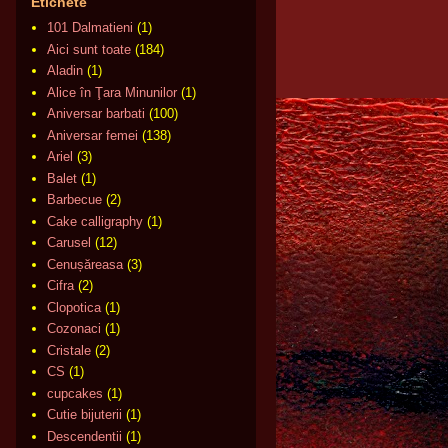
Etichete
101 Dalmatieni
(1)
Aici sunt toate
(184)
Aladin
(1)
Alice în Ţara Minunilor
(1)
Aniversar barbati
(100)
Aniversar femei
(138)
Ariel
(3)
Balet
(1)
Barbecue
(2)
Cake calligraphy
(1)
Carusel
(12)
Cenușăreasa
(3)
Cifra
(2)
Clopotica
(1)
Cozonaci
(1)
Cristale
(2)
CS
(1)
cupcakes
(1)
Cutie bijuterii
(1)
Descendentii
(1)