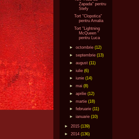
Zapada" pentru
Stefy
Tort "Clopotica"
pentru Amalia
Tort "Lightning
McQueen "
pentru Luca
►
octombrie
(12)
►
septembrie
(13)
►
august
(11)
►
iulie
(6)
►
iunie
(14)
►
mai
(8)
►
aprilie
(12)
►
martie
(18)
►
februarie
(11)
►
ianuarie
(10)
►
2015
(139)
►
2014
(136)