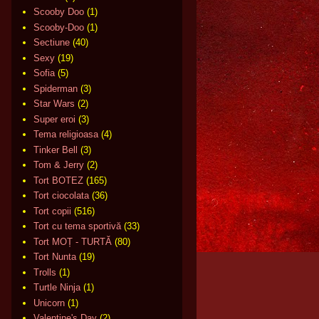
Scooby Doo
(1)
Scooby-Doo
(1)
Sectiune
(40)
Sexy
(19)
Sofia
(5)
Spiderman
(3)
Star Wars
(2)
Super eroi
(3)
Tema religioasa
(4)
Tinker Bell
(3)
Tom & Jerry
(2)
Tort BOTEZ
(165)
Tort ciocolata
(36)
Tort copii
(516)
Tort cu tema sportivă
(33)
Tort MOȚ - TURTĂ
(80)
Tort Nunta
(19)
Trolls
(1)
Turtle Ninja
(1)
Unicorn
(1)
Valentine's Day
(2)