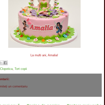
La multi ani, Amalia!
Clopotica
,
Tort copii
ntarii:
imiteți un comentariu