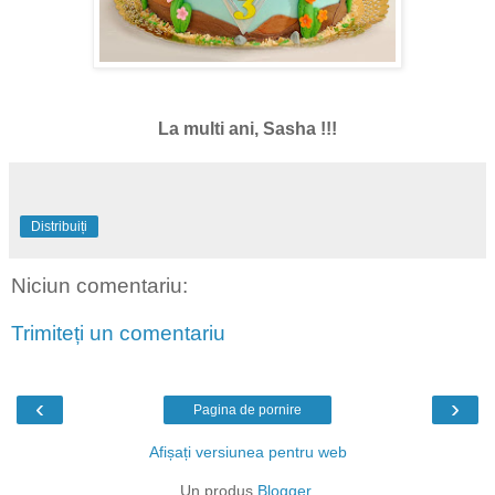
La multi ani, Sasha !!!
Distribuiți
Niciun comentariu:
Trimiteți un comentariu
‹
›
Pagina de pornire
Afișați versiunea pentru web
Un produs
Blogger
.