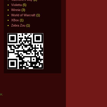
Violetta
(5)
Winnie
(3)
World of Warcraft
(1)
XBox
(1)
Zebra Zou
(1)
er
.