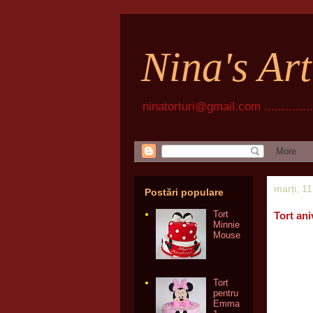
Nina's Ar
ninatorturi@gmail.com ................
marți, 1
Postări populare
Tort
Tort ani
Minnie
Mouse
Tort
pentru
Emma