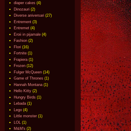
diaper cakes
(4)
Dinozauri
(2)
Diverse aniversari
(27)
Entrement
(3)
Entremet
(4)
Eroii in pijamale
(4)
Fashion
(2)
Flori
(16)
Fortnite
(1)
Frapiera
(1)
Frozen
(12)
Fulger McQueen
(14)
Game of Thrones
(1)
Hannah Montana
(1)
Hello Kitty
(2)
Hungry Birds
(1)
Lebada
(1)
Lego
(4)
Little monster
(1)
LOL
(1)
M&M's
(2)