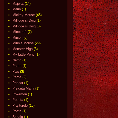
Majorat
(14)
Mario
(1)
Mickey Mouse
(48)
Millidge si Doig
(1)
Millidge și Doig
(3)
Minecraft
(7)
Minion
(6)
Minnie Mouse
(29)
Monster High
(3)
My Little Pony
(1)
Nemo
(1)
Paste
(1)
Paw
(3)
Perne
(2)
Pescar
(1)
Pisicuta Maria
(1)
Pokémon
(1)
Poseta
(1)
Prajiturele
(15)
Roata
(1)
Scoala
(1)