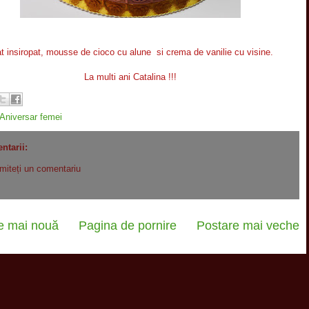
t insiropat, mousse de cioco cu alune si crema de vanilie cu visine.
La multi ani Catalina !!!
Aniversar femei
ntarii:
imiteți un comentariu
e mai nouă
Pagina de pornire
Postare mai veche