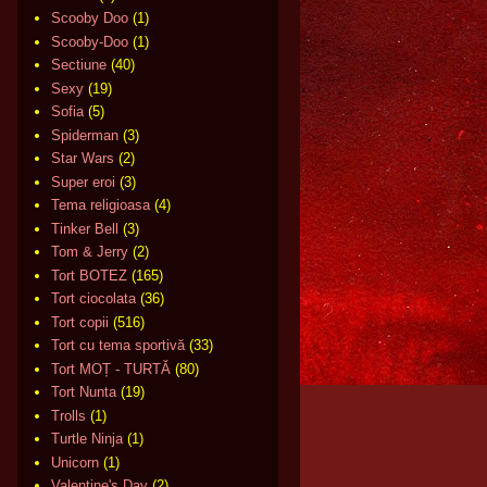
Scooby Doo
(1)
Scooby-Doo
(1)
Sectiune
(40)
Sexy
(19)
Sofia
(5)
Spiderman
(3)
Star Wars
(2)
Super eroi
(3)
Tema religioasa
(4)
Tinker Bell
(3)
Tom & Jerry
(2)
Tort BOTEZ
(165)
Tort ciocolata
(36)
Tort copii
(516)
Tort cu tema sportivă
(33)
Tort MOȚ - TURTĂ
(80)
Tort Nunta
(19)
Trolls
(1)
Turtle Ninja
(1)
Unicorn
(1)
Valentine's Day
(2)