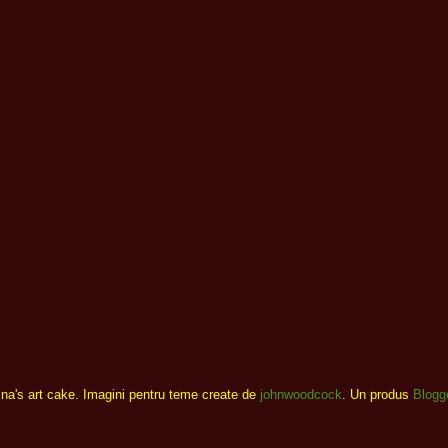
ina's art cake. Imagini pentru teme create de
johnwoodcock
. Un produs
Blogg