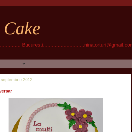
t Cake
............ Bucuresti............................ninatorturi@gmail.c
1 septembrie 2012
versar