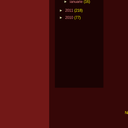
►
ianuarie
(16)
►
2011
(218)
►
2010
(77)
N