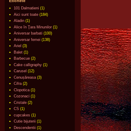
Etichete
101 Dalmatieni
(1)
Aici sunt toate
(184)
Aladin
(1)
Alice în Ţara Minunilor
(1)
Aniversar barbati
(100)
Aniversar femei
(138)
Ariel
(3)
Balet
(1)
Barbecue
(2)
Cake calligraphy
(1)
Carusel
(12)
Cenușăreasa
(3)
Cifra
(2)
Clopotica
(1)
Cozonaci
(1)
Cristale
(2)
CS
(1)
cupcakes
(1)
Cutie bijuterii
(1)
Descendentii
(1)