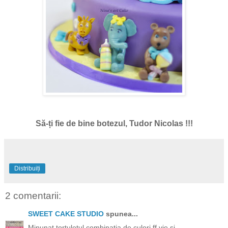
Să-ți fie de bine botezul, Tudor Nicolas !!!
Distribuiți
2 comentarii:
SWEET CAKE STUDIO
spunea...
Minunat tortuletul,combinatia de culori ff vie si