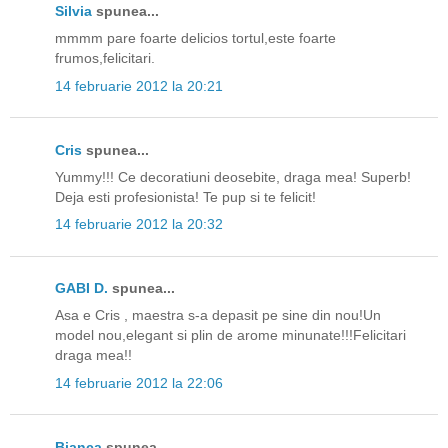
Silvia
spunea...
mmmm pare foarte delicios tortul,este foarte
frumos,felicitari.
14 februarie 2012 la 20:21
Cris
spunea...
Yummy!!! Ce decoratiuni deosebite, draga mea! Superb!
Deja esti profesionista! Te pup si te felicit!
14 februarie 2012 la 20:32
GABI D.
spunea...
Asa e Cris , maestra s-a depasit pe sine din nou!Un
model nou,elegant si plin de arome minunate!!!Felicitari
draga mea!!
14 februarie 2012 la 22:06
Bianca
spunea...