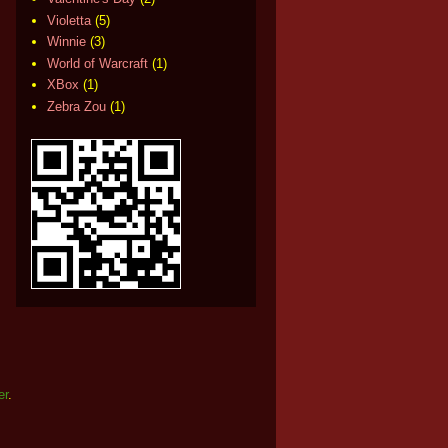
Violetta
(5)
Winnie
(3)
World of Warcraft
(1)
XBox
(1)
Zebra Zou
(1)
er
.