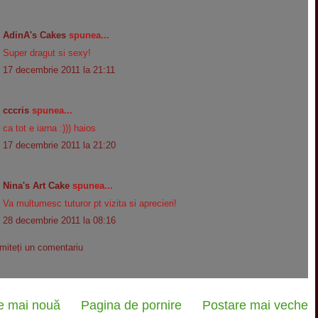
AdinA's Cakes
spunea...
Super dragut si sexy!
17 decembrie 2011 la 21:11
cccris
spunea...
ca tot e iarna :))) haios
17 decembrie 2011 la 21:20
Nina's Art Cake
spunea...
Va multumesc tuturor pt vizita si aprecieri!
28 decembrie 2011 la 08:16
imiteți un comentariu
e mai nouă
Pagina de pornire
Postare mai veche