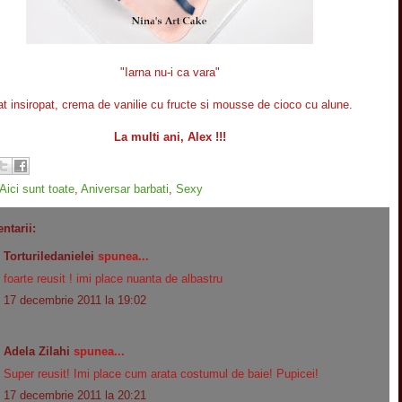
"Iarna nu-i ca vara"
at insiropat, crema de vanilie cu fructe si mousse de cioco cu alune.
La multi ani, Alex !!!
Aici sunt toate
,
Aniversar barbati
,
Sexy
ntarii:
Torturiledanielei
spunea...
foarte reusit ! imi place nuanta de albastru
17 decembrie 2011 la 19:02
Adela Zilahi
spunea...
Super reusit! Imi place cum arata costumul de baie! Pupicei!
17 decembrie 2011 la 20:21