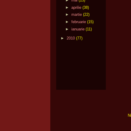
►
mai
(15)
►
aprilie
(38)
►
martie
(22)
►
februarie
(15)
►
ianuarie
(11)
►
2010
(77)
N