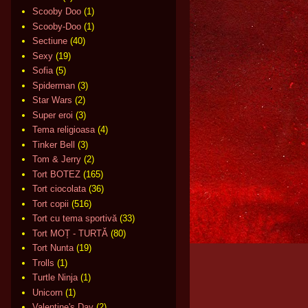
Scooby Doo
(1)
Scooby-Doo
(1)
Sectiune
(40)
Sexy
(19)
Sofia
(5)
Spiderman
(3)
Star Wars
(2)
Super eroi
(3)
Tema religioasa
(4)
Tinker Bell
(3)
Tom & Jerry
(2)
Tort BOTEZ
(165)
Tort ciocolata
(36)
Tort copii
(516)
Tort cu tema sportivă
(33)
Tort MOȚ - TURTĂ
(80)
Tort Nunta
(19)
Trolls
(1)
Turtle Ninja
(1)
Unicorn
(1)
Valentine's Day
(2)