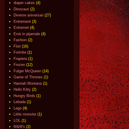
diaper cakes
(4)
Dinozauri
(2)
Diverse aniversari
(27)
Entrement
(3)
Entremet
(4)
Eroii in pijamale
(4)
Fashion
(2)
Flori
(16)
Fortnite
(1)
Frapiera
(1)
Frozen
(12)
Fulger McQueen
(14)
Game of Thrones
(1)
Hannah Montana
(1)
Hello Kitty
(2)
Hungry Birds
(1)
Lebada
(1)
Lego
(4)
Little monster
(1)
LOL
(1)
M&M's
(2)