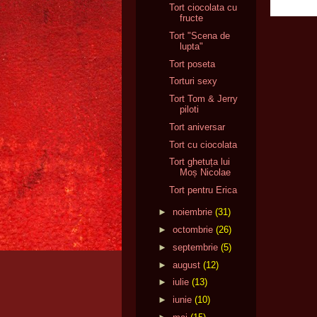
Tort ciocolata cu
fructe
Tort "Scena de
lupta"
Tort poseta
Torturi sexy
Tort Tom & Jerry
piloti
Tort aniversar
Tort cu ciocolata
Tort ghetuța lui
Moș Nicolae
Tort pentru Erica
►
noiembrie
(31)
►
octombrie
(26)
►
septembrie
(5)
►
august
(12)
►
iulie
(13)
►
iunie
(10)