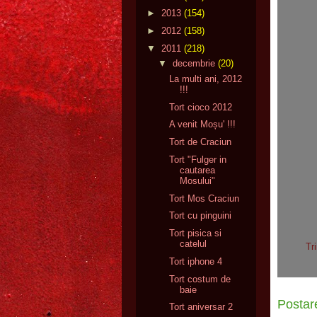
►
2013
(154)
►
2012
(158)
▼
2011
(218)
▼
decembrie
(20)
La multi ani, 2012
!!!
Tort cioco 2012
A venit Moșu' !!!
Tort de Craciun
Tort "Fulger in
cautarea
Mosului"
Tort Mos Craciun
Tort cu pinguini
Tort pisica si
catelul
Tr
Tort iphone 4
Tort costum de
baie
Postar
Tort aniversar 2