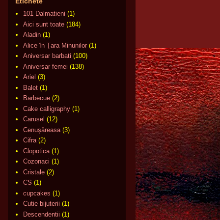
Etichete
101 Dalmatieni
(1)
Aici sunt toate
(184)
Aladin
(1)
Alice în Ţara Minunilor
(1)
Aniversar barbati
(100)
Aniversar femei
(138)
Ariel
(3)
Balet
(1)
Barbecue
(2)
Cake calligraphy
(1)
Carusel
(12)
Cenușăreasa
(3)
Cifra
(2)
Clopotica
(1)
Cozonaci
(1)
Cristale
(2)
CS
(1)
cupcakes
(1)
Cutie bijuterii
(1)
Descendentii
(1)