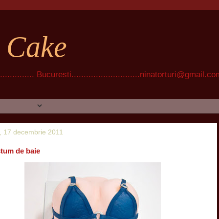
t Cake
............ Bucuresti............................ninatorturi@gmail.c
, 17 decembrie 2011
stum de baie