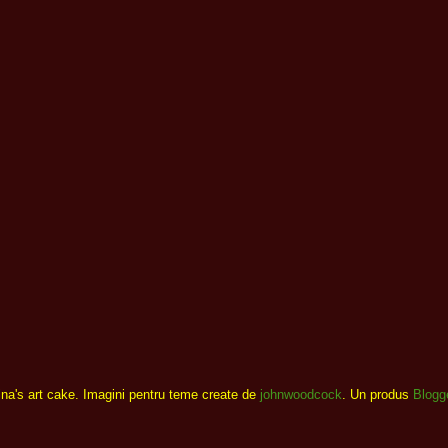
ina's art cake. Imagini pentru teme create de
johnwoodcock
. Un produs
Blogg