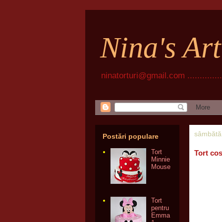
Nina's Ar
ninatorturi@gmail.com ................
sâmbătă
Postări populare
Tort
Tort co
Minnie
Mouse
Tort
pentru
Emma