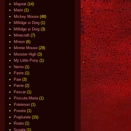
Majorat
(14)
Mario
(1)
Mickey Mouse
(48)
Millidge si Doig
(1)
Millidge și Doig
(3)
Minecraft
(7)
Minion
(6)
Minnie Mouse
(29)
Monster High
(3)
My Little Pony
(1)
Nemo
(1)
Paste
(1)
Paw
(3)
Perne
(2)
Pescar
(1)
Pisicuta Maria
(1)
Pokémon
(1)
Poseta
(1)
Prajiturele
(15)
Roata
(1)
Scoala
(1)