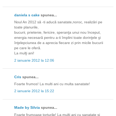
daniela s cake
spunea...
Noul An 2012 să -ti aducă sanatate,noroc, realizări pe
toate planurile,
bucurii, prietenie, fericire, speranţa unui nou început,
energia necesară pentru a-ti împlini toate dorinţele şi
înţelepciunea de a aprecia fiecare zi prin micile bucurii
pe care le oferă.
La mulţi ani!
2 ianuarie 2012 la 12:06
Cris
spunea...
Foarte frumos! La multi ani cu multa sanatate!
2 ianuarie 2012 la 15:22
Made by Silvia
spunea...
Foarte frumoase torturile! La multi ani cu sanatate si