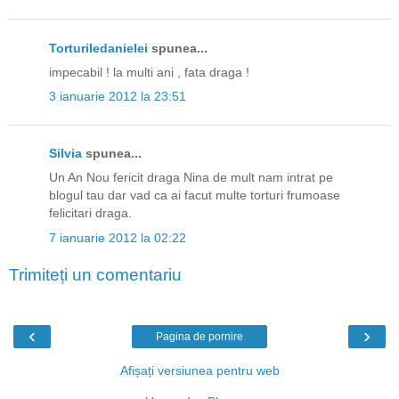
Torturiledanielei
spunea...
impecabil ! la multi ani , fata draga !
3 ianuarie 2012 la 23:51
Silvia
spunea...
Un An Nou fericit draga Nina de mult nam intrat pe
blogul tau dar vad ca ai facut multe torturi frumoase
felicitari draga.
7 ianuarie 2012 la 02:22
Trimiteți un comentariu
‹
›
Pagina de pornire
Afișați versiunea pentru web