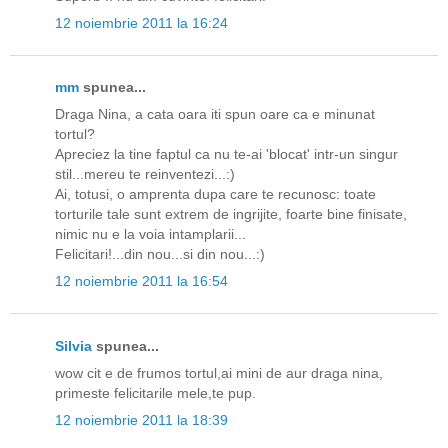
12 noiembrie 2011 la 16:24
mm
spunea...
Draga Nina, a cata oara iti spun oare ca e minunat
tortul?
Apreciez la tine faptul ca nu te-ai 'blocat' intr-un singur
stil...mereu te reinventezi...:)
Ai, totusi, o amprenta dupa care te recunosc: toate
torturile tale sunt extrem de ingrijite, foarte bine finisate,
nimic nu e la voia intamplarii...
Felicitari!...din nou...si din nou...:)
12 noiembrie 2011 la 16:54
Silvia
spunea...
wow cit e de frumos tortul,ai mini de aur draga nina,
primeste felicitarile mele,te pup.
12 noiembrie 2011 la 18:39