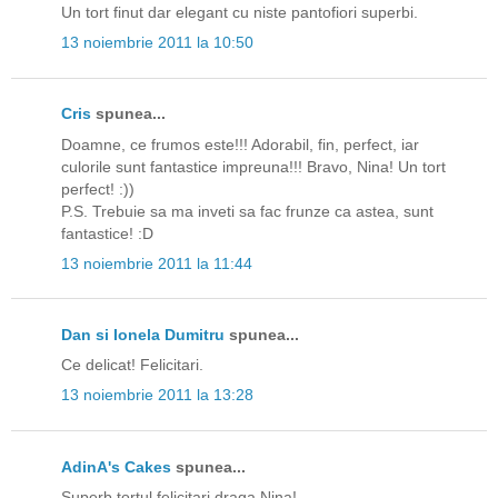
Un tort finut dar elegant cu niste pantofiori superbi.
13 noiembrie 2011 la 10:50
Cris
spunea...
Doamne, ce frumos este!!! Adorabil, fin, perfect, iar
culorile sunt fantastice impreuna!!! Bravo, Nina! Un tort
perfect! :))
P.S. Trebuie sa ma inveti sa fac frunze ca astea, sunt
fantastice! :D
13 noiembrie 2011 la 11:44
Dan si Ionela Dumitru
spunea...
Ce delicat! Felicitari.
13 noiembrie 2011 la 13:28
AdinA's Cakes
spunea...
Superb tortul,felicitari draga Nina!