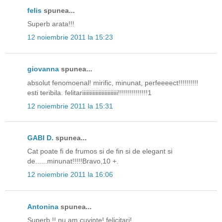
felis
spunea...
Superb arata!!!
12 noiembrie 2011 la 15:23
giovanna
spunea...
absolut fenomoenal! mirific, minunat, perfeeeect!!!!!!!!!!
esti teribila. felitariiiiiiiiiiiiiiiiiiiiiiii!!!!!!!!!!!!!!!1
12 noiembrie 2011 la 15:31
GABI D.
spunea...
Cat poate fi de frumos si de fin si de elegant si
de......minunat!!!!!Bravo,10 +.
12 noiembrie 2011 la 16:06
Antonina
spunea...
Superb !! nu am cuvinte! felicitari!