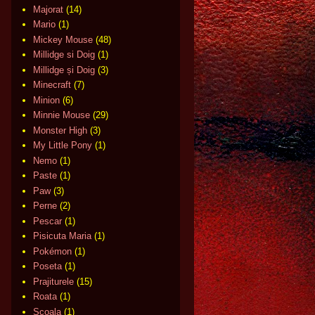
Majorat
(14)
Mario
(1)
Mickey Mouse
(48)
Millidge si Doig
(1)
Millidge și Doig
(3)
Minecraft
(7)
Minion
(6)
Minnie Mouse
(29)
Monster High
(3)
My Little Pony
(1)
Nemo
(1)
Paste
(1)
Paw
(3)
Perne
(2)
Pescar
(1)
Pisicuta Maria
(1)
Pokémon
(1)
Poseta
(1)
Prajiturele
(15)
Roata
(1)
Scoala
(1)