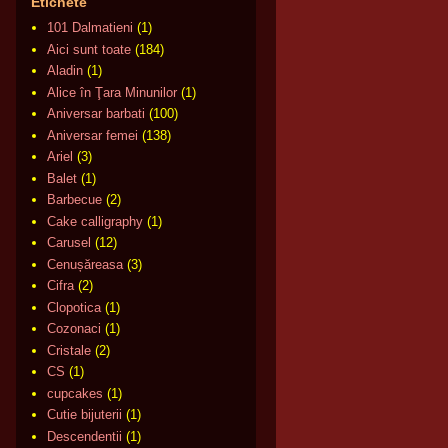
Etichete
101 Dalmatieni
(1)
Aici sunt toate
(184)
Aladin
(1)
Alice în Ţara Minunilor
(1)
Aniversar barbati
(100)
Aniversar femei
(138)
Ariel
(3)
Balet
(1)
Barbecue
(2)
Cake calligraphy
(1)
Carusel
(12)
Cenușăreasa
(3)
Cifra
(2)
Clopotica
(1)
Cozonaci
(1)
Cristale
(2)
CS
(1)
cupcakes
(1)
Cutie bijuterii
(1)
Descendentii
(1)