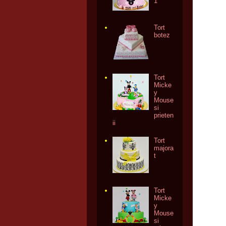
1
Tort
botez
Tort
Micke
y
Mouse
si
prieten
ii
Tort
majora
t
Tort
Micke
y
Mouse
si