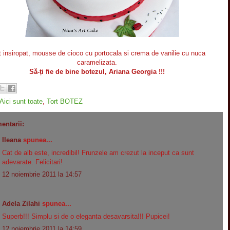
t insiropat, mousse de cioco cu portocala si crema de vanilie cu nuca
caramelizata.
Să-ți fie de bine botezul, Ariana Georgia !!!
Aici sunt toate
,
Tort BOTEZ
entarii:
Ileana
spunea...
Cat de alb este, incredibil! Frunzele am crezut la inceput ca sunt
adevarate. Felicitari!
12 noiembrie 2011 la 14:57
Adela Zilahi
spunea...
Superb!!! Simplu si de o eleganta desavarsita!!! Pupicei!
12 noiembrie 2011 la 14:59