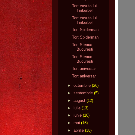
Tort casuta lui
Tinkerbell
Tort casuta lui
Tinkerbell
Tort Spiderman
Tort Spiderman
Tort Steaua
Bucuresti
Tort Steaua
Bucuresti
Tort aniversar
Tort aniversar
►
octombrie
(26)
►
septembrie
(5)
►
august
(12)
►
iulie
(13)
►
iunie
(10)
►
mai
(15)
►
aprilie
(38)