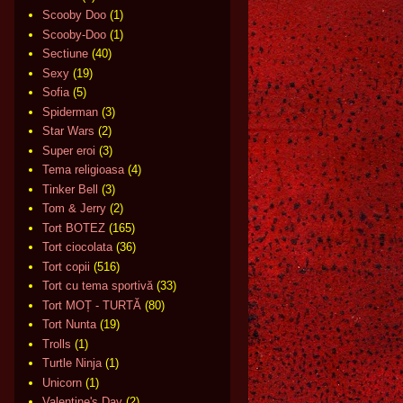
Scooby Doo
(1)
Scooby-Doo
(1)
Sectiune
(40)
Sexy
(19)
Sofia
(5)
Spiderman
(3)
Star Wars
(2)
Super eroi
(3)
Tema religioasa
(4)
Tinker Bell
(3)
Tom & Jerry
(2)
Tort BOTEZ
(165)
Tort ciocolata
(36)
Tort copii
(516)
Tort cu tema sportivă
(33)
Tort MOȚ - TURTĂ
(80)
Tort Nunta
(19)
Trolls
(1)
Turtle Ninja
(1)
Unicorn
(1)
Valentine's Day
(2)