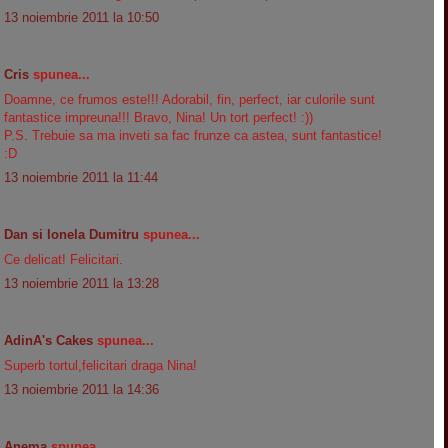
13 noiembrie 2011 la 10:50
Cris
spunea...
Doamne, ce frumos este!!! Adorabil, fin, perfect, iar culorile sunt
fantastice impreuna!!! Bravo, Nina! Un tort perfect! :))
P.S. Trebuie sa ma inveti sa fac frunze ca astea, sunt fantastice!
:D
13 noiembrie 2011 la 11:44
Dan si Ionela Dumitru
spunea...
Ce delicat! Felicitari.
13 noiembrie 2011 la 13:28
AdinA's Cakes
spunea...
Superb tortul,felicitari draga Nina!
13 noiembrie 2011 la 14:36
Anema
spunea...