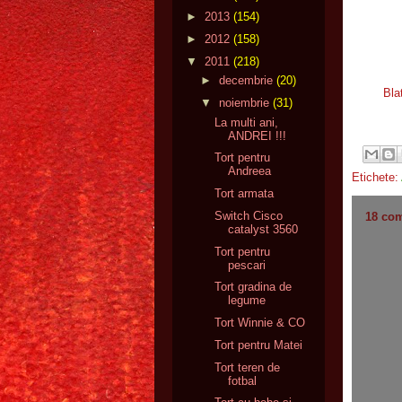
►
2013
(154)
►
2012
(158)
▼
2011
(218)
►
decembrie
(20)
Bla
▼
noiembrie
(31)
La multi ani,
ANDREI !!!
Tort pentru
Andreea
Etichete:
Tort armata
Switch Cisco
18 com
catalyst 3560
Tort pentru
pescari
Tort gradina de
legume
Tort Winnie & CO
Tort pentru Matei
Tort teren de
fotbal