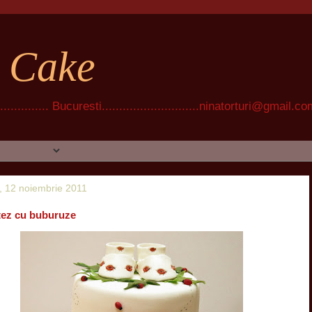
t Cake
............ Bucuresti............................ninatorturi@gmail.c
 12 noiembrie 2011
tez cu buburuze