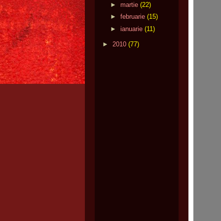
►
martie
(22)
►
februarie
(15)
►
ianuarie
(11)
►
2010
(77)