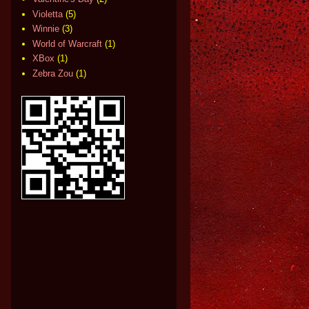
Violetta
(5)
Winnie
(3)
World of Warcraft
(1)
XBox
(1)
Zebra Zou
(1)