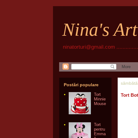
Nina's Ar
ninatorturi@gmail.com ................
sâmbătă,
Postări populare
Tort
Tort Bo
Minnie
Mouse
Tort
pentru
Emma