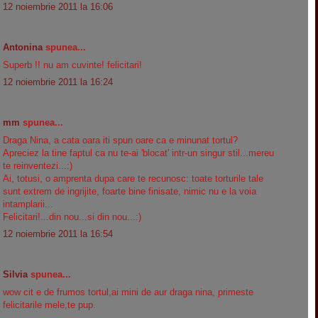
12 noiembrie 2011 la 16:06
Antonina
spunea...
Superb !! nu am cuvinte! felicitari!
12 noiembrie 2011 la 16:24
mm
spunea...
Draga Nina, a cata oara iti spun oare ca e minunat tortul?
Apreciez la tine faptul ca nu te-ai 'blocat' intr-un singur stil...mereu
te reinventezi...:)
Ai, totusi, o amprenta dupa care te recunosc: toate torturile tale
sunt extrem de ingrijite, foarte bine finisate, nimic nu e la voia
intamplarii...
Felicitari!...din nou...si din nou...:)
12 noiembrie 2011 la 16:54
Silvia
spunea...
wow cit e de frumos tortul,ai mini de aur draga nina, primeste
felicitarile mele,te pup.