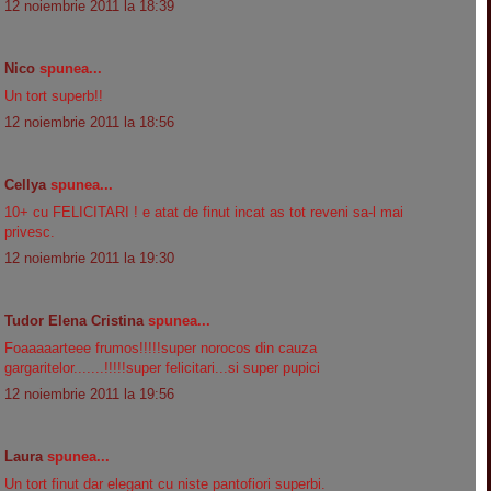
12 noiembrie 2011 la 18:39
Nico
spunea...
Un tort superb!!
12 noiembrie 2011 la 18:56
Cellya
spunea...
10+ cu FELICITARI ! e atat de finut incat as tot reveni sa-l mai
privesc.
12 noiembrie 2011 la 19:30
Tudor Elena Cristina
spunea...
Foaaaaarteee frumos!!!!!super norocos din cauza
gargaritelor.......!!!!!super felicitari...si super pupici
12 noiembrie 2011 la 19:56
Laura
spunea...
Un tort finut dar elegant cu niste pantofiori superbi.