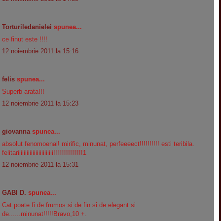
Torturiledanielei
spunea...
ce finut este !!!!
12 noiembrie 2011 la 15:16
felis
spunea...
Superb arata!!!
12 noiembrie 2011 la 15:23
giovanna
spunea...
absolut fenomoenal! mirific, minunat, perfeeeect!!!!!!!!!! esti teribila.
felitariiiiiiiiiiiiiiiiiiiiiiii!!!!!!!!!!!!!!!1
12 noiembrie 2011 la 15:31
GABI D.
spunea...
Cat poate fi de frumos si de fin si de elegant si
de......minunat!!!!!Bravo,10 +.