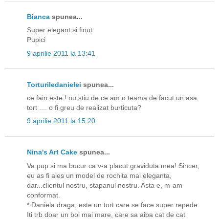
Bianca
spunea...
Super elegant si finut.
Pupici
9 aprilie 2011 la 13:41
Torturiledanielei
spunea...
ce fain este ! nu stiu de ce am o teama de facut un asa
tort .... o fi greu de realizat burticuta?
9 aprilie 2011 la 15:20
Nina's Art Cake
spunea...
Va pup si ma bucur ca v-a placut graviduta mea! Sincer,
eu as fi ales un model de rochita mai eleganta,
dar...clientul nostru, stapanul nostru. Asta e, m-am
conformat.
* Daniela draga, este un tort care se face super repede.
Iti trb doar un bol mai mare, care sa aiba cat de cat