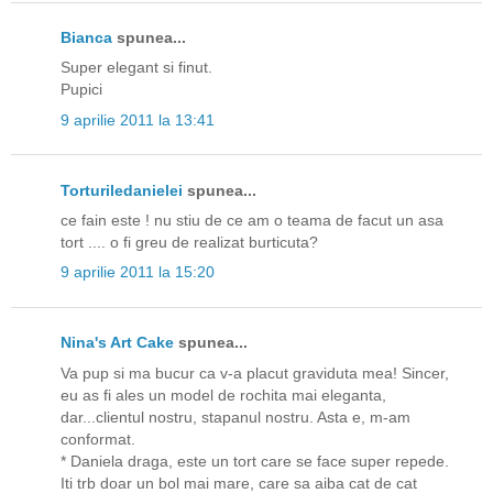
Bianca
spunea...
Super elegant si finut.
Pupici
9 aprilie 2011 la 13:41
Torturiledanielei
spunea...
ce fain este ! nu stiu de ce am o teama de facut un asa
tort .... o fi greu de realizat burticuta?
9 aprilie 2011 la 15:20
Nina's Art Cake
spunea...
Va pup si ma bucur ca v-a placut graviduta mea! Sincer,
eu as fi ales un model de rochita mai eleganta,
dar...clientul nostru, stapanul nostru. Asta e, m-am
conformat.
* Daniela draga, este un tort care se face super repede.
Iti trb doar un bol mai mare, care sa aiba cat de cat