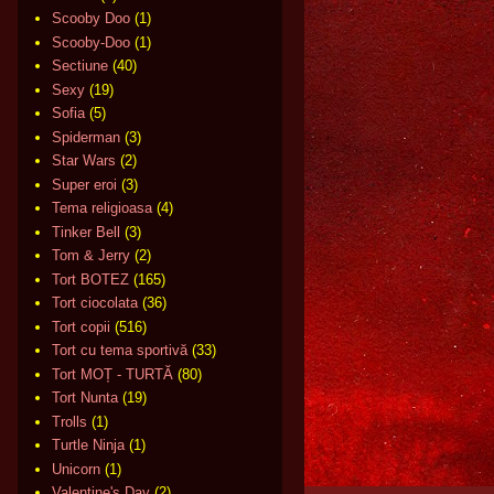
Scooby Doo
(1)
Scooby-Doo
(1)
Sectiune
(40)
Sexy
(19)
Sofia
(5)
Spiderman
(3)
Star Wars
(2)
Super eroi
(3)
Tema religioasa
(4)
Tinker Bell
(3)
Tom & Jerry
(2)
Tort BOTEZ
(165)
Tort ciocolata
(36)
Tort copii
(516)
Tort cu tema sportivă
(33)
Tort MOȚ - TURTĂ
(80)
Tort Nunta
(19)
Trolls
(1)
Turtle Ninja
(1)
Unicorn
(1)
Valentine's Day
(2)