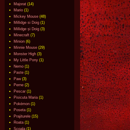
Majorat
(14)
Mario
(1)
Mickey Mouse
(48)
Millidge si Doig
(1)
Millidge și Doig
(3)
Minecraft
(7)
Minion
(6)
Minnie Mouse
(29)
Monster High
(3)
My Little Pony
(1)
Nemo
(1)
Paste
(1)
Paw
(3)
Perne
(2)
Pescar
(1)
Pisicuta Maria
(1)
Pokémon
(1)
Poseta
(1)
Prajiturele
(15)
Roata
(1)
Scoala
(1)