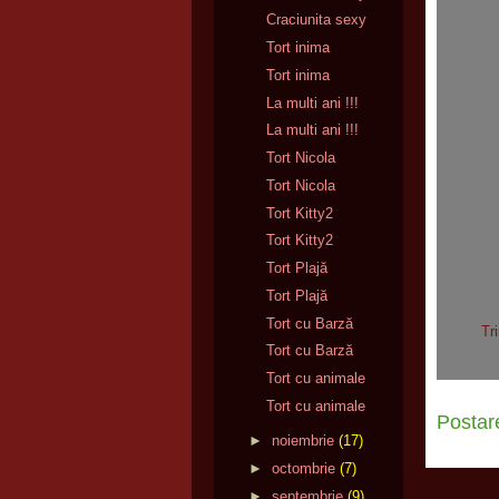
Craciunita sexy
Tort inima
Tort inima
La multi ani !!!
La multi ani !!!
Tort Nicola
Tort Nicola
Tort Kitty2
Tort Kitty2
Tort Plajă
Tort Plajă
Tort cu Barză
Tr
Tort cu Barză
Tort cu animale
Tort cu animale
Postar
►
noiembrie
(17)
►
octombrie
(7)
►
septembrie
(9)