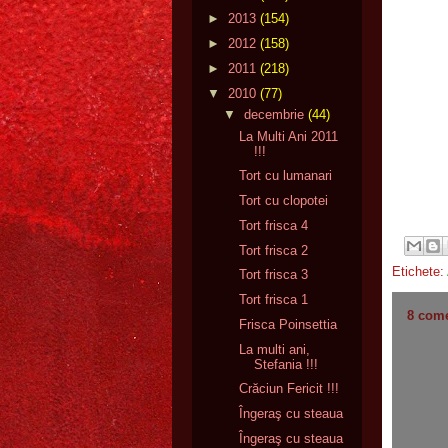
►
2013
(154)
►
2012
(158)
►
2011
(218)
▼
2010
(77)
▼
decembrie
(44)
La Multi Ani 2011
!!!
Tort cu lumanari
Tort cu clopotei
Tort frisca 4
Tort frisca 2
Etichete:
Tort frisca 3
Tort frisca 1
8 come
Frisca Poinsettia
La multi ani,
Stefania !!!
Crăciun Fericit !!!
Îngeraş cu steaua
Îngeraş cu steaua