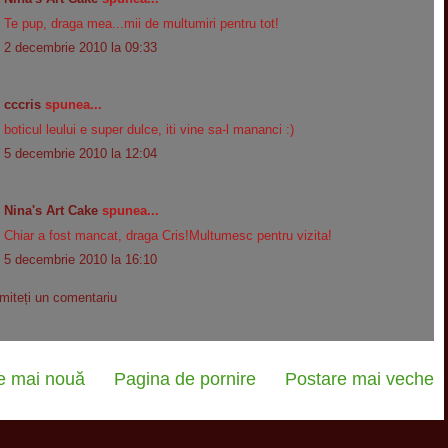
Te pup, draga mea...mii de multumiri pentru tot!
2 decembrie 2010 la 09:33
cccris
spunea...
boticul leului e super dulce, iti vine sa-l mananci :)
5 decembrie 2010 la 12:04
Nina's Art Cake
spunea...
Chiar a fost mancat, draga Cris!Multumesc pentru vizita!
5 decembrie 2010 la 16:10
imiteți un comentariu
e mai nouă
Pagina de pornire
Postare mai veche