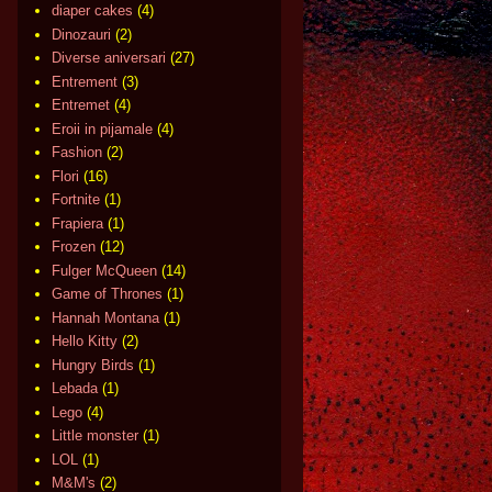
diaper cakes
(4)
Dinozauri
(2)
Diverse aniversari
(27)
Entrement
(3)
Entremet
(4)
Eroii in pijamale
(4)
Fashion
(2)
Flori
(16)
Fortnite
(1)
Frapiera
(1)
Frozen
(12)
Fulger McQueen
(14)
Game of Thrones
(1)
Hannah Montana
(1)
Hello Kitty
(2)
Hungry Birds
(1)
Lebada
(1)
Lego
(4)
Little monster
(1)
LOL
(1)
M&M's
(2)