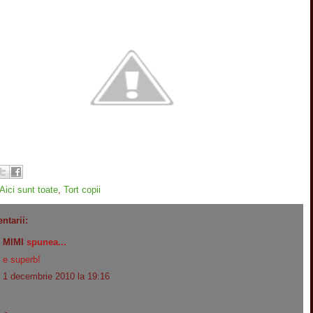
Aici sunt toate
,
Tort copii
ntarii:
MIMI
spunea...
e superb!
1 decembrie 2010 la 19:16