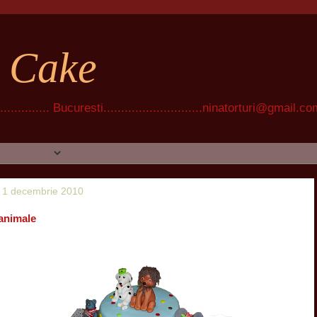
t Cake
............ Bucuresti............................ninatorturi@gmail.c
, 1 decembrie 2010
 animale