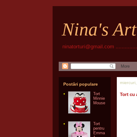
Nina's Ar
ninatorturi@gmail.com ................
miercuri
Postări populare
Tort
Tort cu
Minnie
Mouse
Tort
pentru
Emma