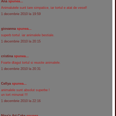
Ana
spunea...
Animalutele sunt tare simpatice, iar tortul e atat de vesel!
1 decembrie 2010 la 19:59
giovanna
spunea...
superb tortul. iar animalele bestiale.
1 decembrie 2010 la 20:15
cristina
spunea...
Foarte dtagut tortul si reusite animalele.
1 decembrie 2010 la 20:31
Cellya
spunea...
animalele sunt absolut superbe !
un tort minunat !!!
1 decembrie 2010 la 22:16
Nina's Art Cake
spunea...