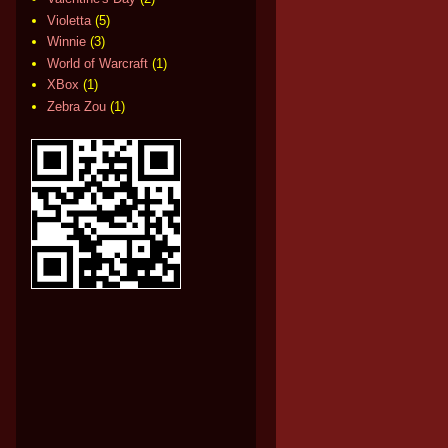
Violetta
(5)
Winnie
(3)
World of Warcraft
(1)
XBox
(1)
Zebra Zou
(1)