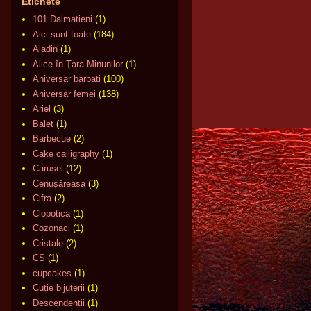
Etichete
101 Dalmatieni
(1)
Aici sunt toate
(184)
Aladin
(1)
Alice în Ţara Minunilor
(1)
Aniversar barbati
(100)
Aniversar femei
(138)
Ariel
(3)
Balet
(1)
Barbecue
(2)
Cake calligraphy
(1)
Carusel
(12)
Cenușăreasa
(3)
Cifra
(2)
Clopotica
(1)
Cozonaci
(1)
Cristale
(2)
CS
(1)
cupcakes
(1)
Cutie bijuterii
(1)
Descendentii
(1)