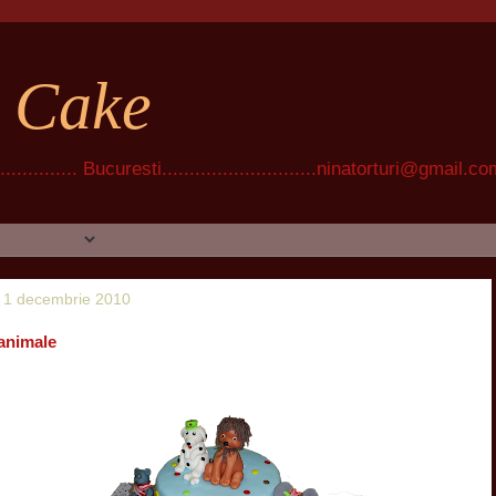
t Cake
............ Bucuresti............................ninatorturi@gmail.c
, 1 decembrie 2010
 animale