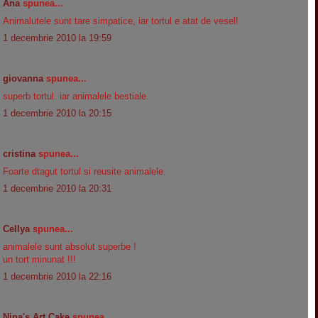
Ana
spunea...
Animalutele sunt tare simpatice, iar tortul e atat de vesel!
1 decembrie 2010 la 19:59
giovanna
spunea...
superb tortul. iar animalele bestiale.
1 decembrie 2010 la 20:15
cristina
spunea...
Foarte dtagut tortul si reusite animalele.
1 decembrie 2010 la 20:31
Cellya
spunea...
animalele sunt absolut superbe !
un tort minunat !!!
1 decembrie 2010 la 22:16
Nina's Art Cake
spunea...