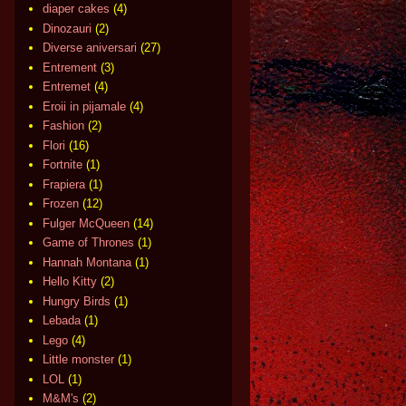
diaper cakes
(4)
Dinozauri
(2)
Diverse aniversari
(27)
Entrement
(3)
Entremet
(4)
Eroii in pijamale
(4)
Fashion
(2)
Flori
(16)
Fortnite
(1)
Frapiera
(1)
Frozen
(12)
Fulger McQueen
(14)
Game of Thrones
(1)
Hannah Montana
(1)
Hello Kitty
(2)
Hungry Birds
(1)
Lebada
(1)
Lego
(4)
Little monster
(1)
LOL
(1)
M&M's
(2)