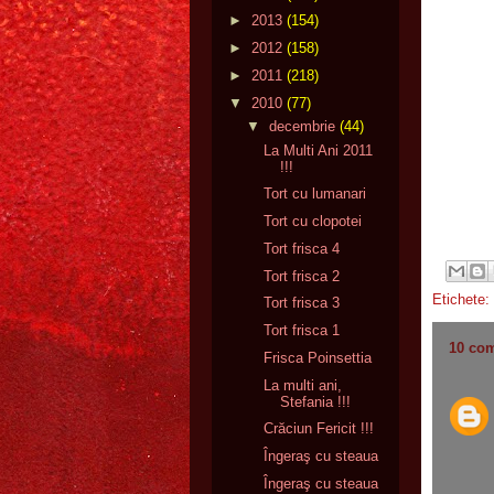
►
2013
(154)
►
2012
(158)
►
2011
(218)
▼
2010
(77)
▼
decembrie
(44)
La Multi Ani 2011
!!!
Tort cu lumanari
Tort cu clopotei
Tort frisca 4
Tort frisca 2
Etichete:
Tort frisca 3
Tort frisca 1
10 com
Frisca Poinsettia
La multi ani,
Stefania !!!
Crăciun Fericit !!!
Îngeraş cu steaua
Îngeraş cu steaua