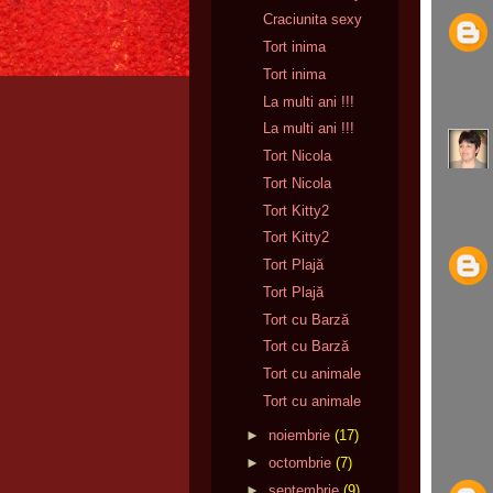
Craciunita sexy
Tort inima
Tort inima
La multi ani !!!
La multi ani !!!
Tort Nicola
Tort Nicola
Tort Kitty2
Tort Kitty2
Tort Plajă
Tort Plajă
Tort cu Barză
Tort cu Barză
Tort cu animale
Tort cu animale
►
noiembrie
(17)
►
octombrie
(7)
►
septembrie
(9)