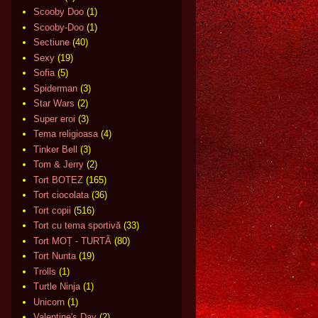
Scooby Doo
(1)
Scooby-Doo
(1)
Sectiune
(40)
Sexy
(19)
Sofia
(5)
Spiderman
(3)
Star Wars
(2)
Super eroi
(3)
Tema religioasa
(4)
Tinker Bell
(3)
Tom & Jerry
(2)
Tort BOTEZ
(165)
Tort ciocolata
(36)
Tort copii
(516)
Tort cu tema sportivă
(33)
Tort MOȚ - TURTĂ
(80)
Tort Nunta
(19)
Trolls
(1)
Turtle Ninja
(1)
Unicorn
(1)
Valentine's Day
(2)