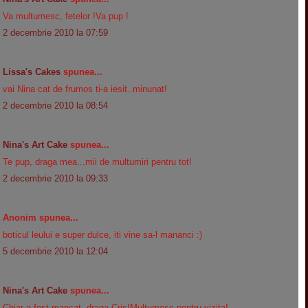
Va multumesc, fetelor !Va pup !
2 decembrie 2010 la 07:59
Lissa's Cakes
spunea...
vai Nina cat de frumos ti-a iesit..minunat!
2 decembrie 2010 la 08:54
Nina's Art Cake
spunea...
Te pup, draga mea...mii de multumiri pentru tot!
2 decembrie 2010 la 09:33
Anonim spunea...
boticul leului e super dulce, iti vine sa-l mananci :)
5 decembrie 2010 la 12:04
Nina's Art Cake
spunea...
Chiar a fost mancat, draga Cris!Multumesc pentru vizita!