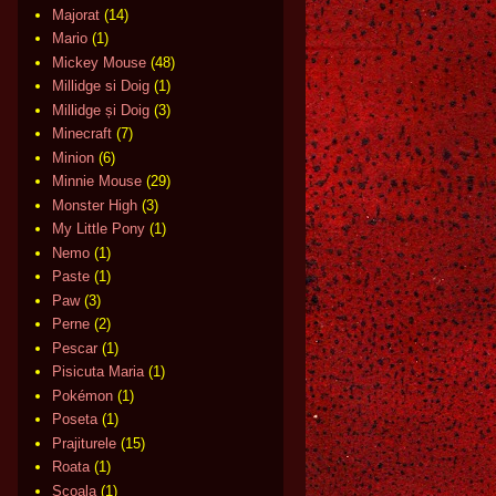
Majorat
(14)
Mario
(1)
Mickey Mouse
(48)
Millidge si Doig
(1)
Millidge și Doig
(3)
Minecraft
(7)
Minion
(6)
Minnie Mouse
(29)
Monster High
(3)
My Little Pony
(1)
Nemo
(1)
Paste
(1)
Paw
(3)
Perne
(2)
Pescar
(1)
Pisicuta Maria
(1)
Pokémon
(1)
Poseta
(1)
Prajiturele
(15)
Roata
(1)
Scoala
(1)