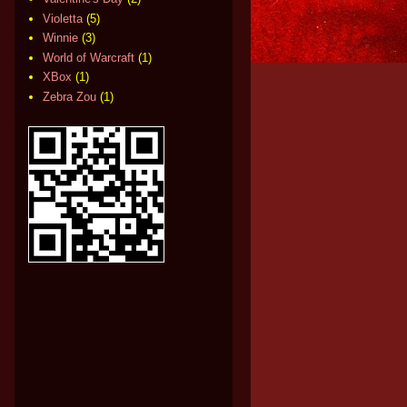
Violetta
(5)
Winnie
(3)
World of Warcraft
(1)
XBox
(1)
Zebra Zou
(1)