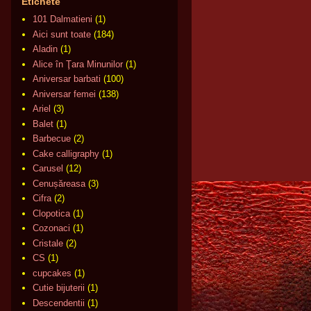
Etichete
101 Dalmatieni
(1)
Aici sunt toate
(184)
Aladin
(1)
Alice în Ţara Minunilor
(1)
Aniversar barbati
(100)
Aniversar femei
(138)
Ariel
(3)
Balet
(1)
Barbecue
(2)
Cake calligraphy
(1)
Carusel
(12)
Cenușăreasa
(3)
Cifra
(2)
Clopotica
(1)
Cozonaci
(1)
Cristale
(2)
CS
(1)
cupcakes
(1)
Cutie bijuterii
(1)
Descendentii
(1)