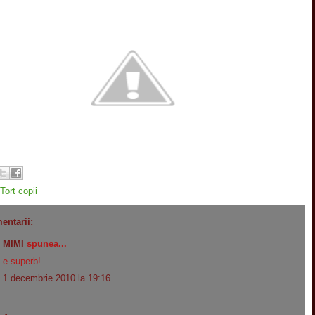
Tort copii
entarii:
MIMI
spunea...
e superb!
1 decembrie 2010 la 19:16