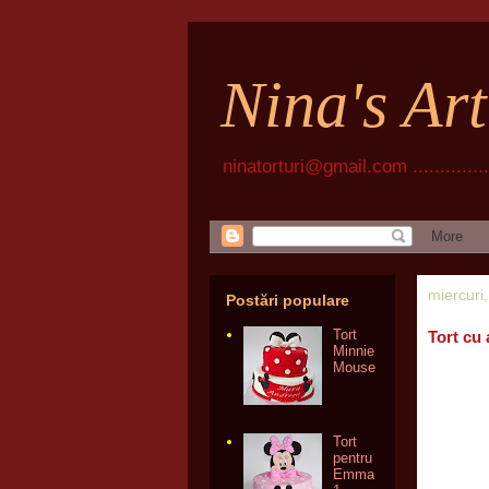
Nina's Ar
ninatorturi@gmail.com ................
miercuri
Postări populare
Tort
Tort cu
Minnie
Mouse
Tort
pentru
Emma