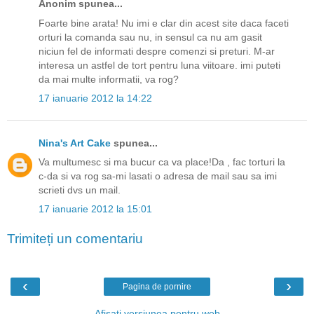
Anonim spunea...
Foarte bine arata! Nu imi e clar din acest site daca faceti
orturi la comanda sau nu, in sensul ca nu am gasit
niciun fel de informati despre comenzi si preturi. M-ar
interesa un astfel de tort pentru luna viitoare. imi puteti
da mai multe informatii, va rog?
17 ianuarie 2012 la 14:22
Nina's Art Cake
spunea...
Va multumesc si ma bucur ca va place!Da , fac torturi la
c-da si va rog sa-mi lasati o adresa de mail sau sa imi
scrieti dvs un mail.
17 ianuarie 2012 la 15:01
Trimiteți un comentariu
‹
›
Pagina de pornire
Afișați versiunea pentru web