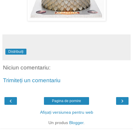
Distribuiți
Niciun comentariu:
Trimiteți un comentariu
‹
›
Pagina de pornire
Afișați versiunea pentru web
Un produs
Blogger
.