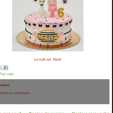
La multi ani, Mara!
Tort copii
ntarii:
imiteți un comentariu