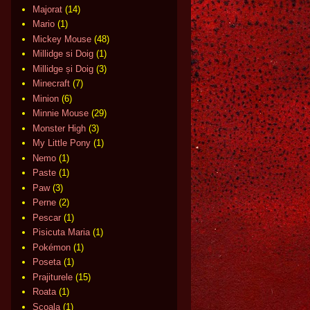
Majorat
(14)
Mario
(1)
Mickey Mouse
(48)
Millidge si Doig
(1)
Millidge și Doig
(3)
Minecraft
(7)
Minion
(6)
Minnie Mouse
(29)
Monster High
(3)
My Little Pony
(1)
Nemo
(1)
Paste
(1)
Paw
(3)
Perne
(2)
Pescar
(1)
Pisicuta Maria
(1)
Pokémon
(1)
Poseta
(1)
Prajiturele
(15)
Roata
(1)
Scoala
(1)