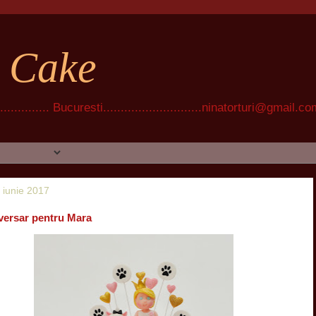
t Cake
............ Bucuresti............................ninatorturi@gmail.c
0 iunie 2017
iversar pentru Mara