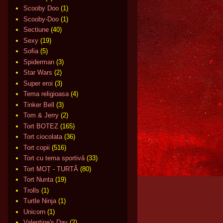
Scooby Doo
(1)
Scooby-Doo
(1)
Sectiune
(40)
Sexy
(19)
Sofia
(5)
Spiderman
(3)
Star Wars
(2)
Super eroi
(3)
Tema religioasa
(4)
Tinker Bell
(3)
Tom & Jerry
(2)
Tort BOTEZ
(165)
Tort ciocolata
(36)
Tort copii
(516)
Tort cu tema sportivă
(33)
Tort MOȚ - TURTĂ
(80)
Tort Nunta
(19)
Trolls
(1)
Turtle Ninja
(1)
Unicorn
(1)
Valentine's Day
(2)