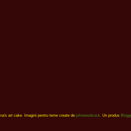
ina's art cake. Imagini pentru teme create de
johnwoodcock
. Un produs
Blogg