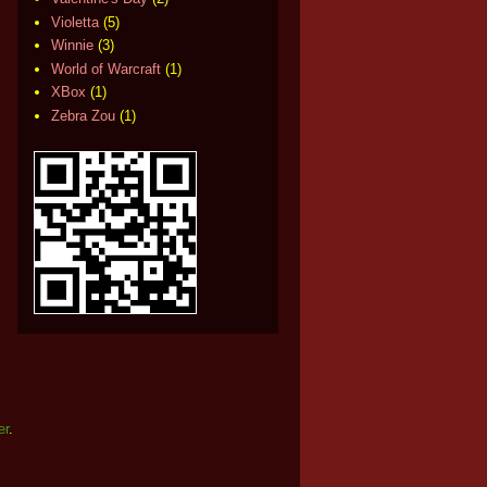
Violetta
(5)
Winnie
(3)
World of Warcraft
(1)
XBox
(1)
Zebra Zou
(1)
er
.