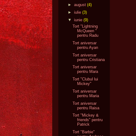
►
august
(4)
►
iulie
(3)
▼
iunie
(9)
Tort "Lightning
McQueen "
pentru Radu
Tort aniversar
pentru Ayan
Tort aniversar
pentru Cristiana
Tort aniversar
pentru Mara
Tort "Clubul lui
Mickey"
Tort aniversar
pentru Maria
Tort aniversar
pentru Raisa
Tort "Mickey &
friends" pentru
Patrick
Tort "Barbie"