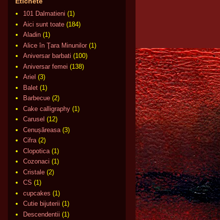
Etichete
101 Dalmatieni
(1)
Aici sunt toate
(184)
Aladin
(1)
Alice în Ţara Minunilor
(1)
Aniversar barbati
(100)
Aniversar femei
(138)
Ariel
(3)
Balet
(1)
Barbecue
(2)
Cake calligraphy
(1)
Carusel
(12)
Cenușăreasa
(3)
Cifra
(2)
Clopotica
(1)
Cozonaci
(1)
Cristale
(2)
CS
(1)
cupcakes
(1)
Cutie bijuterii
(1)
Descendentii
(1)