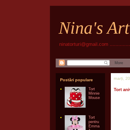
Nina's Ar
ninatorturi@gmail.com ................
marți, 2
Postări populare
Tort
Tort an
Minnie
Mouse
Tort
pentru
Emma