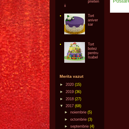
Postar
prieten
ii
Tort
aniver
sar
Tort
botez
pentru
Isabel
Merita vazut
►
2020
(15)
►
2019
(36)
►
2018
(27)
▼
2017
(68)
►
noiembrie
(5)
►
octombrie
(3)
►
septembrie
(4)