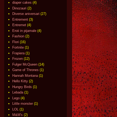
diaper cakes
(4)
Dinozauri
(2)
Diverse aniversari
(27)
Entrement
(3)
Entremet
(4)
Eroii in pijamale
(4)
Fashion
(2)
Flori
(16)
Fortnite
(1)
Frapiera
(1)
Frozen
(12)
Fulger McQueen
(14)
Game of Thrones
(1)
Hannah Montana
(1)
Hello Kitty
(2)
Hungry Birds
(1)
Lebada
(1)
Lego
(4)
Little monster
(1)
LOL
(1)
M&M's
(2)