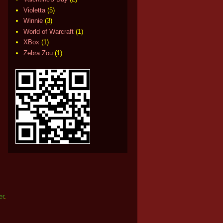
Violetta
(5)
Winnie
(3)
World of Warcraft
(1)
XBox
(1)
Zebra Zou
(1)
er
.