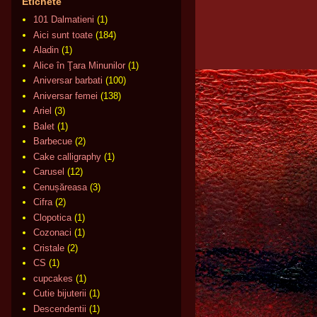
Etichete
101 Dalmatieni
(1)
Aici sunt toate
(184)
Aladin
(1)
Alice în Ţara Minunilor
(1)
Aniversar barbati
(100)
Aniversar femei
(138)
Ariel
(3)
Balet
(1)
Barbecue
(2)
Cake calligraphy
(1)
Carusel
(12)
Cenușăreasa
(3)
Cifra
(2)
Clopotica
(1)
Cozonaci
(1)
Cristale
(2)
CS
(1)
cupcakes
(1)
Cutie bijuterii
(1)
Descendentii
(1)