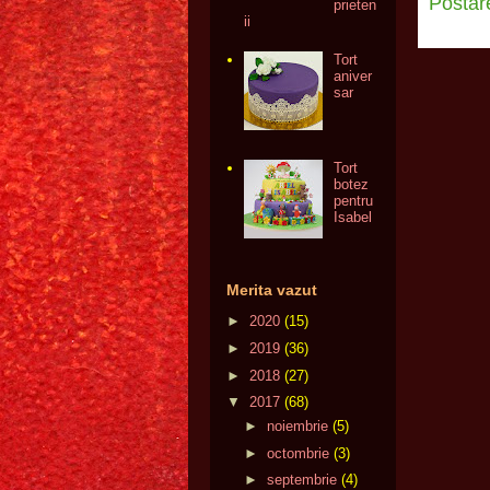
Postar
prieten
ii
Tort
aniver
sar
Tort
botez
pentru
Isabel
Merita vazut
►
2020
(15)
►
2019
(36)
►
2018
(27)
▼
2017
(68)
►
noiembrie
(5)
►
octombrie
(3)
►
septembrie
(4)