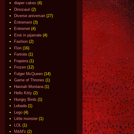
diaper cakes
(4)
Dinozauri
(2)
Diverse aniversari
(27)
Entrement
(3)
Entremet
(4)
Eroii in pijamale
(4)
Fashion
(2)
Flori
(16)
Fortnite
(1)
Frapiera
(1)
Frozen
(12)
Fulger McQueen
(14)
Game of Thrones
(1)
Hannah Montana
(1)
Hello Kitty
(2)
Hungry Birds
(1)
Lebada
(1)
Lego
(4)
Little monster
(1)
LOL
(1)
M&M's
(2)