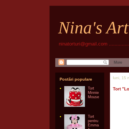
Nina's Ar
ninatorturi@gmail.com ................
luni, 15
Postări populare
Tort
Tort "L
Minnie
Mouse
Tort
pentru
Emma