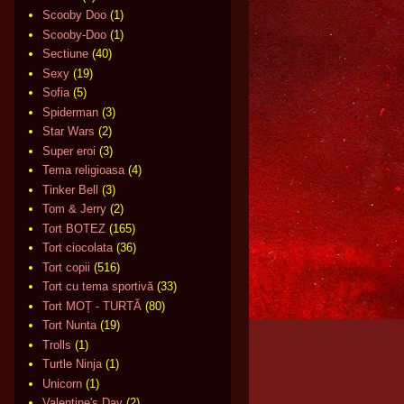
Scooby Doo
(1)
Scooby-Doo
(1)
Sectiune
(40)
Sexy
(19)
Sofia
(5)
Spiderman
(3)
Star Wars
(2)
Super eroi
(3)
Tema religioasa
(4)
Tinker Bell
(3)
Tom & Jerry
(2)
Tort BOTEZ
(165)
Tort ciocolata
(36)
Tort copii
(516)
Tort cu tema sportivă
(33)
Tort MOȚ - TURTĂ
(80)
Tort Nunta
(19)
Trolls
(1)
Turtle Ninja
(1)
Unicorn
(1)
Valentine's Day
(2)