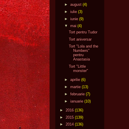
►
august
(4)
►
iulie
(3)
►
iunie
(9)
▼
mai
(4)
Tort pentru Tudor
Tort aniversar
Tort "Lola and the
Numbers"
pentru
Anastasia
Tort "Little
monster"
►
aprilie
(6)
►
martie
(13)
►
februarie
(7)
►
ianuarie
(10)
►
2016
(136)
►
2015
(139)
►
2014
(136)