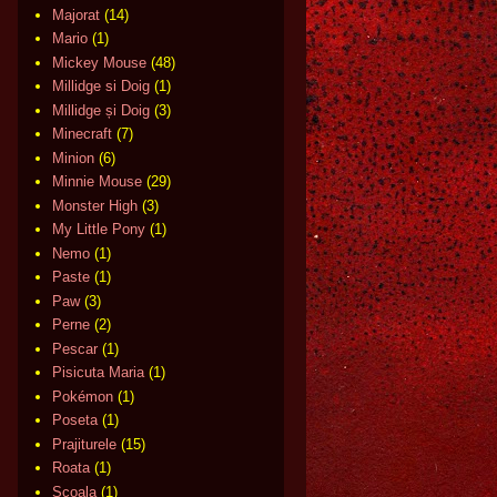
Majorat
(14)
Mario
(1)
Mickey Mouse
(48)
Millidge si Doig
(1)
Millidge și Doig
(3)
Minecraft
(7)
Minion
(6)
Minnie Mouse
(29)
Monster High
(3)
My Little Pony
(1)
Nemo
(1)
Paste
(1)
Paw
(3)
Perne
(2)
Pescar
(1)
Pisicuta Maria
(1)
Pokémon
(1)
Poseta
(1)
Prajiturele
(15)
Roata
(1)
Scoala
(1)