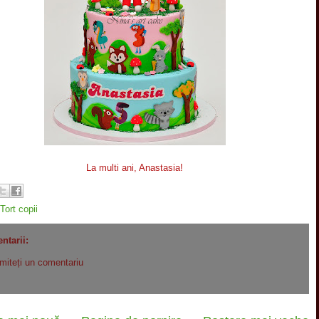
La multi ani, Anastasia!
Tort copii
ntarii:
imiteți un comentariu