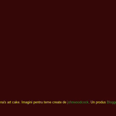
ina's art cake. Imagini pentru teme create de
johnwoodcock
. Un produs
Blogg