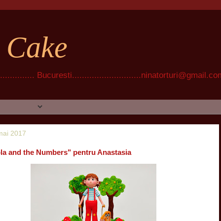
t Cake
............ Bucuresti............................ninatorturi@gmail.c
 mai 2017
ola and the Numbers" pentru Anastasia