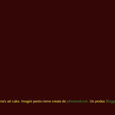
ina's art cake. Imagini pentru teme create de
johnwoodcock
. Un produs
Blogg