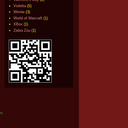
Violetta
(5)
Winnie
(3)
World of Warcraft
(1)
XBox
(1)
Zebra Zou
(1)
er
.