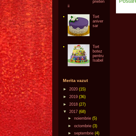
Postar
prieten
ii
Tort
aniver
sar
Tort
botez
pentru
Isabel
Merita vazut
►
2020
(15)
►
2019
(36)
►
2018
(27)
▼
2017
(68)
►
noiembrie
(5)
►
octombrie
(3)
►
septembrie
(4)