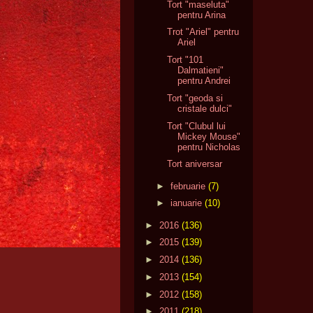
Tort "maseluta"
pentru Arina
Trot "Ariel" pentru
Ariel
Tort "101
Dalmatieni"
pentru Andrei
Tort "geoda si
cristale dulci"
Tort "Clubul lui
Mickey Mouse"
pentru Nicholas
Tort aniversar
►
februarie
(7)
►
ianuarie
(10)
►
2016
(136)
►
2015
(139)
►
2014
(136)
►
2013
(154)
►
2012
(158)
►
2011
(218)