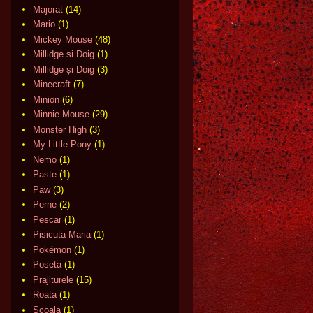
Majorat
(14)
Mario
(1)
Mickey Mouse
(48)
Millidge si Doig
(1)
Millidge și Doig
(3)
Minecraft
(7)
Minion
(6)
Minnie Mouse
(29)
Monster High
(3)
My Little Pony
(1)
Nemo
(1)
Paste
(1)
Paw
(3)
Perne
(2)
Pescar
(1)
Pisicuta Maria
(1)
Pokémon
(1)
Poseta
(1)
Prajiturele
(15)
Roata
(1)
Scoala
(1)