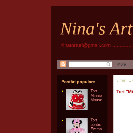
Nina's Ar
ninatorturi@gmail.com ................
vineri, 
Postări populare
Tort
Tort "M
Minnie
Mouse
Tort
pentru
Emma