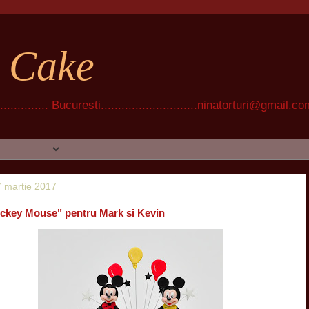
t Cake
............ Bucuresti............................ninatorturi@gmail.c
17 martie 2017
ickey Mouse" pentru Mark si Kevin