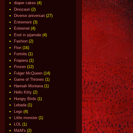
diaper cakes
(4)
Dinozauri
(2)
Diverse aniversari
(27)
Entrement
(3)
Entremet
(4)
Eroii in pijamale
(4)
Fashion
(2)
Flori
(16)
Fortnite
(1)
Frapiera
(1)
Frozen
(12)
Fulger McQueen
(14)
Game of Thrones
(1)
Hannah Montana
(1)
Hello Kitty
(2)
Hungry Birds
(1)
Lebada
(1)
Lego
(4)
Little monster
(1)
LOL
(1)
M&M's
(2)