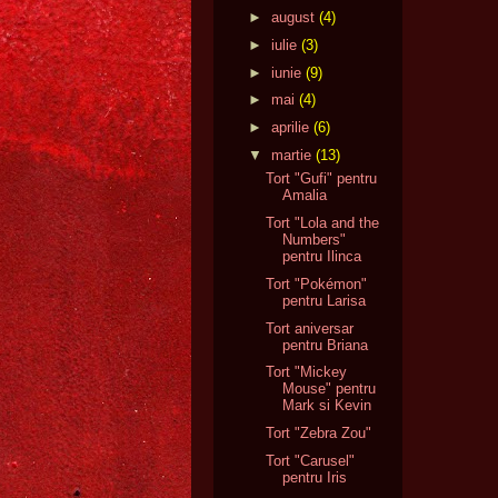
►
august
(4)
►
iulie
(3)
►
iunie
(9)
►
mai
(4)
►
aprilie
(6)
▼
martie
(13)
Tort "Gufi" pentru
Amalia
Tort "Lola and the
Numbers"
pentru Ilinca
Tort "Pokémon"
pentru Larisa
Tort aniversar
pentru Briana
Tort "Mickey
Mouse" pentru
Mark si Kevin
Tort "Zebra Zou"
Tort "Carusel"
pentru Iris