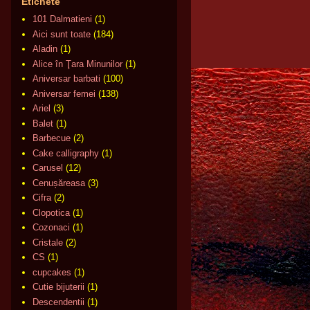
Etichete
101 Dalmatieni
(1)
Aici sunt toate
(184)
Aladin
(1)
Alice în Ţara Minunilor
(1)
Aniversar barbati
(100)
Aniversar femei
(138)
Ariel
(3)
Balet
(1)
Barbecue
(2)
Cake calligraphy
(1)
Carusel
(12)
Cenușăreasa
(3)
Cifra
(2)
Clopotica
(1)
Cozonaci
(1)
Cristale
(2)
CS
(1)
cupcakes
(1)
Cutie bijuterii
(1)
Descendentii
(1)