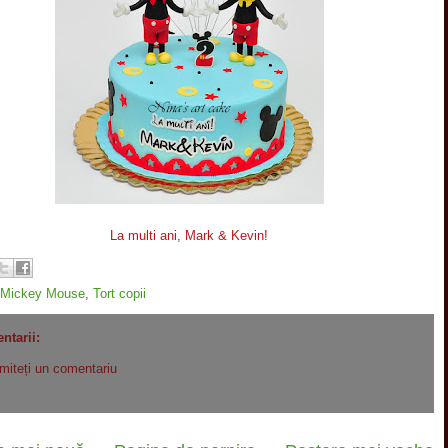
La multi ani, Mark & Kevin!
Mickey Mouse
,
Tort copii
ntarii:
imiteți un comentariu