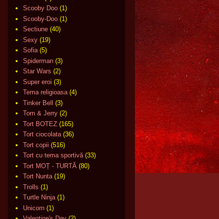
Scooby Doo
(1)
Scooby-Doo
(1)
Sectiune
(40)
Sexy
(19)
Sofia
(5)
Spiderman
(3)
Star Wars
(2)
Super eroi
(3)
Tema religioasa
(4)
Tinker Bell
(3)
Tom & Jerry
(2)
Tort BOTEZ
(165)
Tort ciocolata
(36)
Tort copii
(516)
Tort cu tema sportivă
(33)
Tort MOȚ - TURTĂ
(80)
Tort Nunta
(19)
Trolls
(1)
Turtle Ninja
(1)
Unicorn
(1)
Valentine's Day
(2)