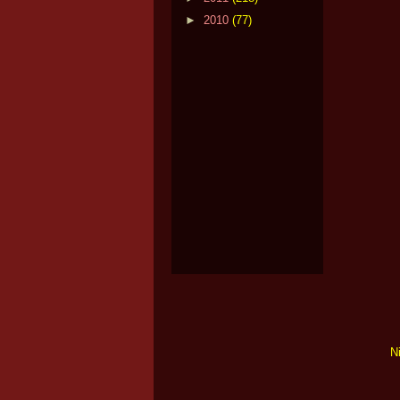
►
2010
(77)
N