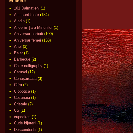
Etichete
101 Dalmatieni
(1)
Aici sunt toate
(184)
Aladin
(1)
Alice în Ţara Minunilor
(1)
Aniversar barbati
(100)
Aniversar femei
(138)
Ariel
(3)
Balet
(1)
Barbecue
(2)
Cake calligraphy
(1)
Carusel
(12)
Cenușăreasa
(3)
Cifra
(2)
Clopotica
(1)
Cozonaci
(1)
Cristale
(2)
CS
(1)
cupcakes
(1)
Cutie bijuterii
(1)
Descendentii
(1)