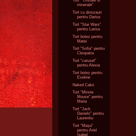
Tort " cristale si
minerale"
Tort cu dinozauri
pentru Darius
Tort "Star Wars"
pentru Larisa
Tort botez pentru
Matei
Tort "Sofia" pentru
Cleopatra
Tort "carusel"
pentru Alexia
Tort botez pentru
Eveline
Naked Cake
Tort "Minnie
Mouse" pentru
Maria
Tort "Jack
Daniels" pentru
Laurentiu
Tort "Mașa"
pentru Ariel
Isabel