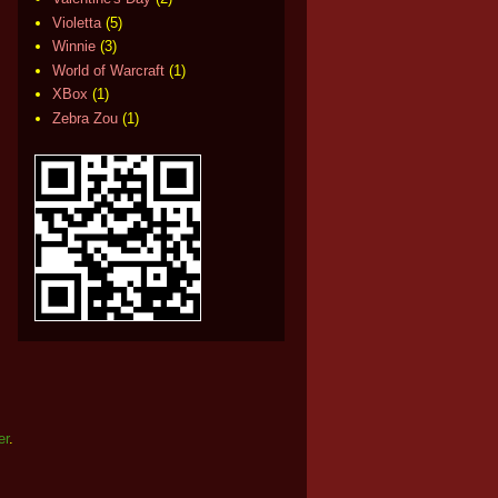
Violetta
(5)
Winnie
(3)
World of Warcraft
(1)
XBox
(1)
Zebra Zou
(1)
er
.