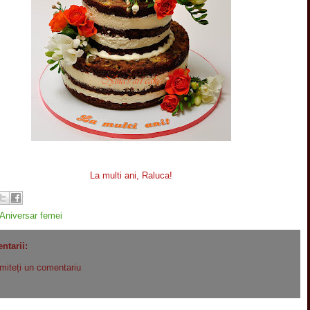
La multi ani, Raluca!
Aniversar femei
ntarii:
imiteți un comentariu