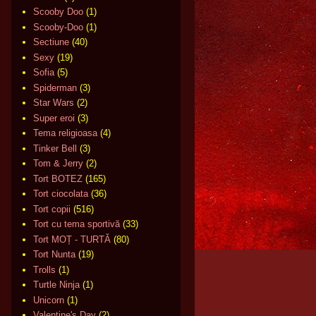
Scooby Doo
(1)
Scooby-Doo
(1)
Sectiune
(40)
Sexy
(19)
Sofia
(5)
Spiderman
(3)
Star Wars
(2)
Super eroi
(3)
Tema religioasa
(4)
Tinker Bell
(3)
Tom & Jerry
(2)
Tort BOTEZ
(165)
Tort ciocolata
(36)
Tort copii
(516)
Tort cu tema sportivă
(33)
Tort MOȚ - TURTĂ
(80)
Tort Nunta
(19)
Trolls
(1)
Turtle Ninja
(1)
Unicorn
(1)
Valentine's Day
(2)