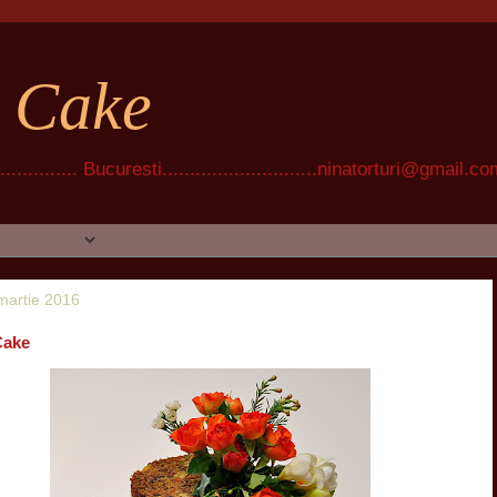
t Cake
............ Bucuresti............................ninatorturi@gmail.c
 martie 2016
Cake