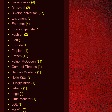
diaper cakes
(4)
Dinozauri
(2)
Diverse aniversari
(27)
Entrement
(3)
Entremet
(4)
Eroii in pijamale
(4)
Fashion
(2)
Flori
(16)
Fortnite
(1)
Frapiera
(1)
Frozen
(12)
Fulger McQueen
(14)
Game of Thrones
(1)
Hannah Montana
(1)
Hello Kitty
(2)
Hungry Birds
(1)
Lebada
(1)
Lego
(4)
Little monster
(1)
LOL
(1)
M&M's
(2)