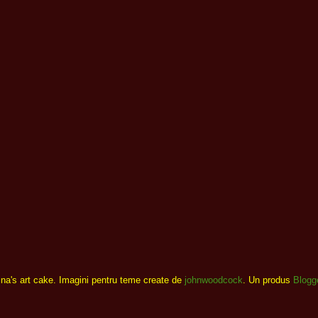
ina's art cake. Imagini pentru teme create de
johnwoodcock
. Un produs
Blogg