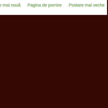
e mai nouă
Pagina de pornire
Postare mai veche