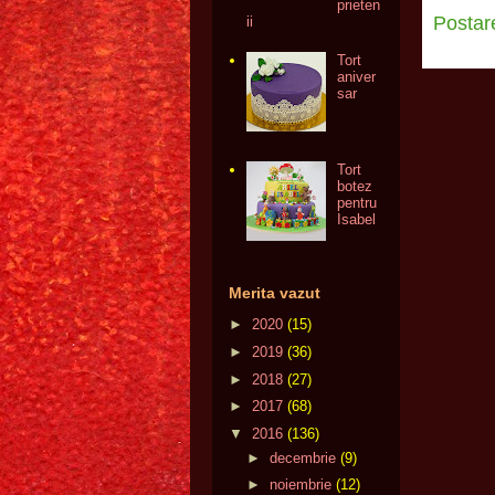
prieten
Postar
ii
Tort
aniver
sar
Tort
botez
pentru
Isabel
Merita vazut
►
2020
(15)
►
2019
(36)
►
2018
(27)
►
2017
(68)
▼
2016
(136)
►
decembrie
(9)
►
noiembrie
(12)