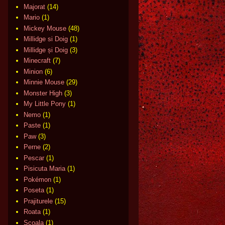
Majorat
(14)
Mario
(1)
Mickey Mouse
(48)
Millidge si Doig
(1)
Millidge și Doig
(3)
Minecraft
(7)
Minion
(6)
Minnie Mouse
(29)
Monster High
(3)
My Little Pony
(1)
Nemo
(1)
Paste
(1)
Paw
(3)
Perne
(2)
Pescar
(1)
Pisicuta Maria
(1)
Pokémon
(1)
Poseta
(1)
Prajiturele
(15)
Roata
(1)
Scoala
(1)