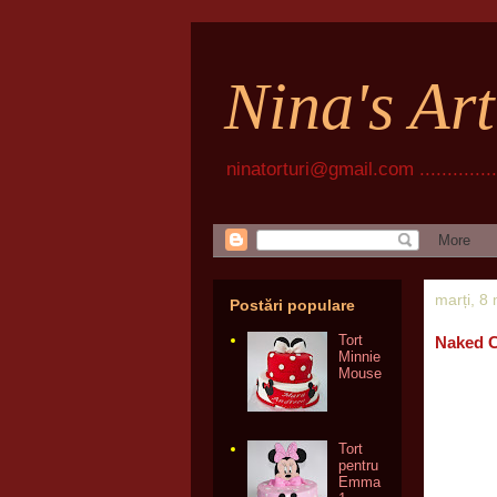
Nina's Ar
ninatorturi@gmail.com ................
marți, 8
Postări populare
Tort
Naked 
Minnie
Mouse
Tort
pentru
Emma