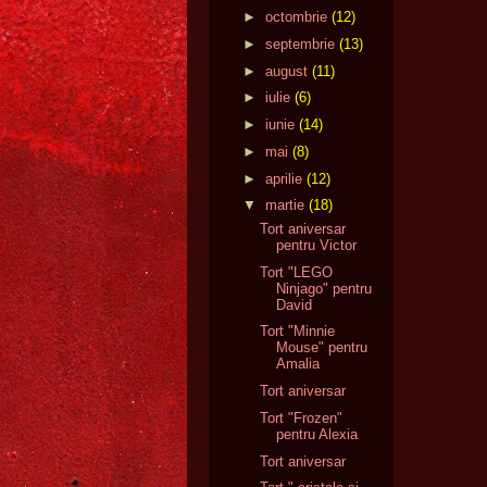
►
octombrie
(12)
►
septembrie
(13)
►
august
(11)
►
iulie
(6)
►
iunie
(14)
►
mai
(8)
►
aprilie
(12)
▼
martie
(18)
Tort aniversar
pentru Victor
Tort "LEGO
Ninjago" pentru
David
Tort "Minnie
Mouse" pentru
Amalia
Tort aniversar
Tort "Frozen"
pentru Alexia
Tort aniversar