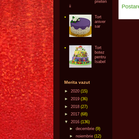
prieten
Postar
ii
Tort
aniver
sar
Tort
botez
pentru
Isabel
Merita vazut
►
2020
(15)
►
2019
(36)
►
2018
(27)
►
2017
(68)
▼
2016
(136)
►
decembrie
(9)
►
noiembrie
(12)