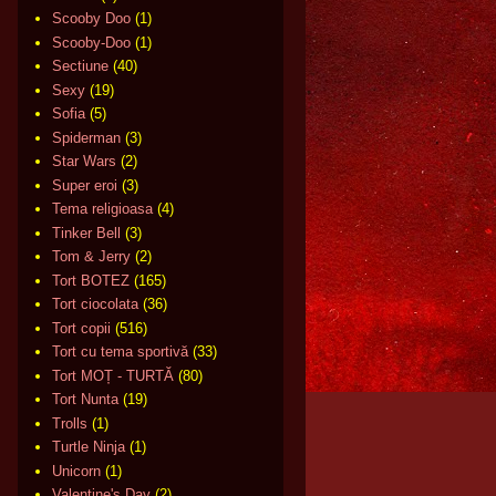
Scooby Doo
(1)
Scooby-Doo
(1)
Sectiune
(40)
Sexy
(19)
Sofia
(5)
Spiderman
(3)
Star Wars
(2)
Super eroi
(3)
Tema religioasa
(4)
Tinker Bell
(3)
Tom & Jerry
(2)
Tort BOTEZ
(165)
Tort ciocolata
(36)
Tort copii
(516)
Tort cu tema sportivă
(33)
Tort MOȚ - TURTĂ
(80)
Tort Nunta
(19)
Trolls
(1)
Turtle Ninja
(1)
Unicorn
(1)
Valentine's Day
(2)