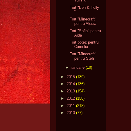
TuTiTu"
Tort "Ben & Holly
"
Tort "Minecraft"
pentru Alesia
Tort "Sofia" pentru
Aida
Tort botez pentru
Camelia
Tort "Minecraft"
pentru Stefi
►
ianuarie
(10)
►
2015
(139)
►
2014
(136)
►
2013
(154)
►
2012
(158)
►
2011
(218)
►
2010
(77)