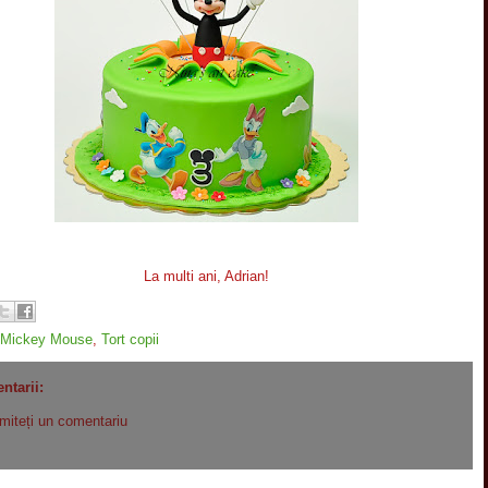
La multi ani, Adrian!
Mickey Mouse
,
Tort copii
ntarii:
imiteți un comentariu