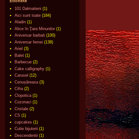
Etichete
101 Dalmatieni
(1)
Aici sunt toate
(184)
Aladin
(1)
Alice în Ţara Minunilor
(1)
Aniversar barbati
(100)
Aniversar femei
(138)
Ariel
(3)
Balet
(1)
Barbecue
(2)
Cake calligraphy
(1)
Carusel
(12)
Cenușăreasa
(3)
Cifra
(2)
Clopotica
(1)
Cozonaci
(1)
Cristale
(2)
CS
(1)
cupcakes
(1)
Cutie bijuterii
(1)
Descendentii
(1)