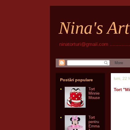
Nina's Ar
ninatorturi@gmail.com ................
luni, 22 
Postări populare
Tort
Tort "M
Minnie
Mouse
Tort
pentru
Emma