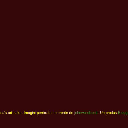
ina's art cake. Imagini pentru teme create de
johnwoodcock
. Un produs
Blogg