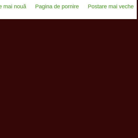
e mai nouă
Pagina de pornire
Postare mai veche