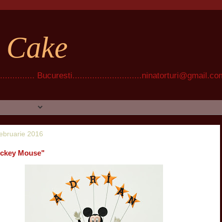
t Cake
............ Bucuresti............................ninatorturi@gmail.c
februarie 2016
ickey Mouse"