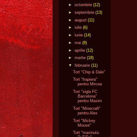
►
octombrie
(12)
►
septembrie
(13)
►
august
(11)
►
iulie
(6)
►
iunie
(14)
►
mai
(8)
►
aprilie
(12)
►
martie
(18)
▼
februarie
(11)
Tort "Chip & Dale"
Tort "frapiera"
pentru Mircea
Tort "sigla FC
Barcelona"
pentru Maxim
Tort "Minecraft"
pentru Alex
Tort "Mickey
Mouse"
Tort "masinuta