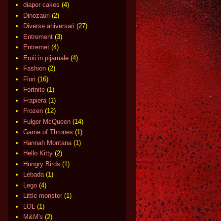
diaper cakes
(4)
Dinozauri
(2)
Diverse aniversari
(27)
Entrement
(3)
Entremet
(4)
Eroii in pijamale
(4)
Fashion
(2)
Flori
(16)
Fortnite
(1)
Frapiera
(1)
Frozen
(12)
Fulger McQueen
(14)
Game of Thrones
(1)
Hannah Montana
(1)
Hello Kitty
(2)
Hungry Birds
(1)
Lebada
(1)
Lego
(4)
Little monster
(1)
LOL
(1)
M&M's
(2)