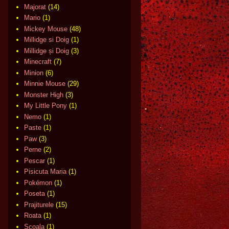
Majorat
(14)
Mario
(1)
Mickey Mouse
(48)
Millidge si Doig
(1)
Millidge și Doig
(3)
Minecraft
(7)
Minion
(6)
Minnie Mouse
(29)
Monster High
(3)
My Little Pony
(1)
Nemo
(1)
Paste
(1)
Paw
(3)
Perne
(2)
Pescar
(1)
Pisicuta Maria
(1)
Pokémon
(1)
Poseta
(1)
Prajiturele
(15)
Roata
(1)
Scoala
(1)