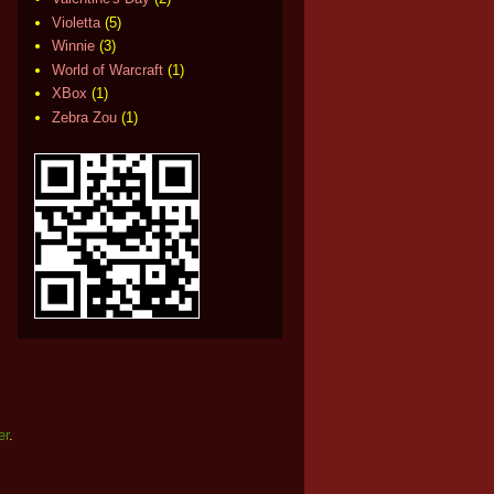
Violetta
(5)
Winnie
(3)
World of Warcraft
(1)
XBox
(1)
Zebra Zou
(1)
er
.