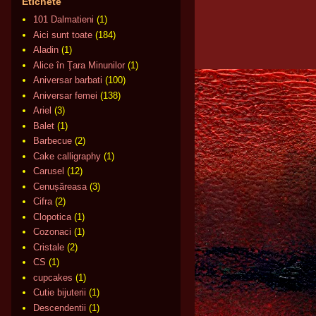
Etichete
101 Dalmatieni
(1)
Aici sunt toate
(184)
Aladin
(1)
Alice în Ţara Minunilor
(1)
Aniversar barbati
(100)
Aniversar femei
(138)
Ariel
(3)
Balet
(1)
Barbecue
(2)
Cake calligraphy
(1)
Carusel
(12)
Cenușăreasa
(3)
Cifra
(2)
Clopotica
(1)
Cozonaci
(1)
Cristale
(2)
CS
(1)
cupcakes
(1)
Cutie bijuterii
(1)
Descendentii
(1)