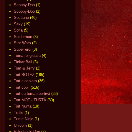
Scooby Doo
(1)
Scooby-Doo
(1)
Sectiune
(40)
Sexy
(19)
Sofia
(5)
Spiderman
(3)
Star Wars
(2)
Super eroi
(3)
Tema religioasa
(4)
Tinker Bell
(3)
Tom & Jerry
(2)
Tort BOTEZ
(165)
Tort ciocolata
(36)
Tort copii
(516)
Tort cu tema sportivă
(33)
Tort MOȚ - TURTĂ
(80)
Tort Nunta
(19)
Trolls
(1)
Turtle Ninja
(1)
Unicorn
(1)
Valentine's Day
(2)