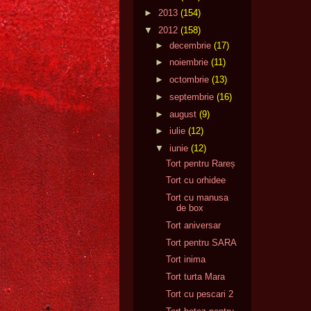
►
2013
(154)
▼
2012
(158)
►
decembrie
(17)
►
noiembrie
(11)
►
octombrie
(13)
►
septembrie
(16)
►
august
(9)
►
iulie
(12)
▼
iunie
(12)
Tort pentru Rareș
Tort cu orhidee
Tort cu manusa
de box
Tort aniversar
Tort pentru SARA
Tort inima
Tort turta Mara
Tort cu pescari 2