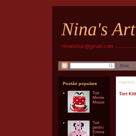
Nina's Ar
ninatorturi@gmail.com ................
miercuri
Postări populare
Tort
Tort Kit
Minnie
Mouse
Tort
pentru
Emma