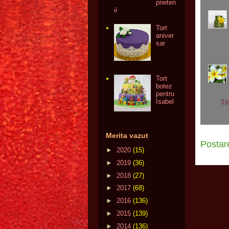
prieten
ii
Tort
aniver
sar
Tort
botez
pentru
Isabel
Tr
Merita vazut
Postar
►
2020
(15)
►
2019
(36)
►
2018
(27)
►
2017
(68)
►
2016
(136)
►
2015
(139)
►
2014
(136)