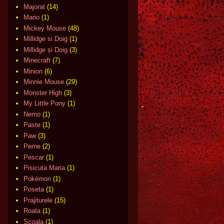
Majorat
(14)
Mario
(1)
Mickey Mouse
(48)
Millidge si Doig
(1)
Millidge și Doig
(3)
Minecraft
(7)
Minion
(6)
Minnie Mouse
(29)
Monster High
(3)
My Little Pony
(1)
Nemo
(1)
Paste
(1)
Paw
(3)
Perne
(2)
Pescar
(1)
Pisicuta Maria
(1)
Pokémon
(1)
Poseta
(1)
Prajiturele
(15)
Roata
(1)
Scoala
(1)