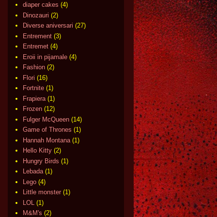
diaper cakes
(4)
Dinozauri
(2)
Diverse aniversari
(27)
Entrement
(3)
Entremet
(4)
Eroii in pijamale
(4)
Fashion
(2)
Flori
(16)
Fortnite
(1)
Frapiera
(1)
Frozen
(12)
Fulger McQueen
(14)
Game of Thrones
(1)
Hannah Montana
(1)
Hello Kitty
(2)
Hungry Birds
(1)
Lebada
(1)
Lego
(4)
Little monster
(1)
LOL
(1)
M&M's
(2)