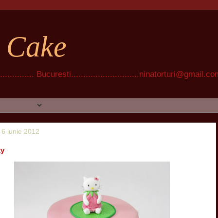
t Cake
............ Bucuresti............................ninatorturi@gmail.c
, 6 iunie 2012
ty