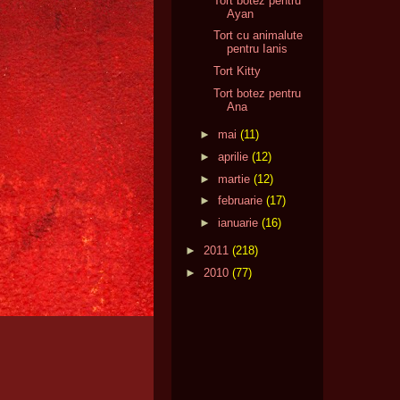
Tort botez pentru
Ayan
Tort cu animalute
pentru Ianis
Tort Kitty
Tort botez pentru
Ana
►
mai
(11)
►
aprilie
(12)
►
martie
(12)
►
februarie
(17)
►
ianuarie
(16)
►
2011
(218)
►
2010
(77)