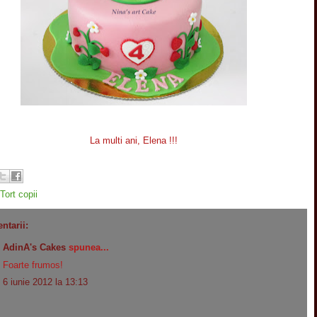
La multi ani, Elena !!!
Tort copii
ntarii:
AdinA's Cakes
spunea...
Foarte frumos!
6 iunie 2012 la 13:13