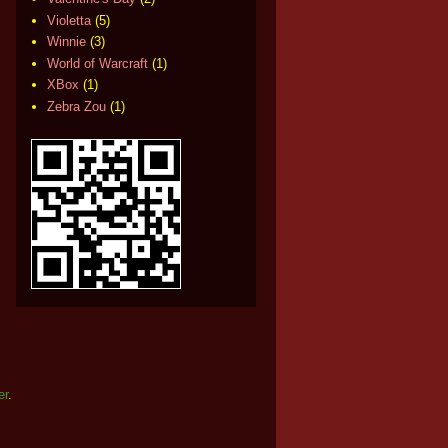
Violetta
(5)
Winnie
(3)
World of Warcraft
(1)
XBox
(1)
Zebra Zou
(1)
er
.