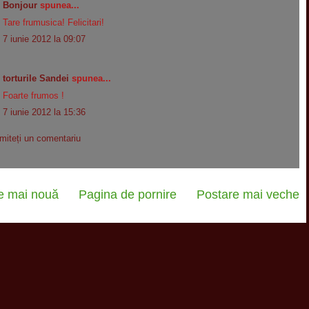
Bonjour
spunea...
Tare frumusica! Felicitari!
7 iunie 2012 la 09:07
torturile Sandei
spunea...
Foarte frumos !
7 iunie 2012 la 15:36
imiteți un comentariu
e mai nouă
Pagina de pornire
Postare mai veche