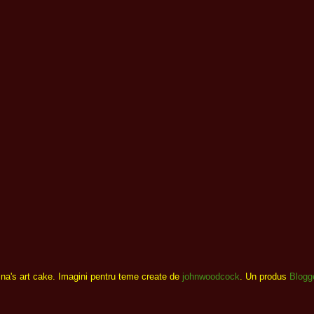
ina's art cake. Imagini pentru teme create de
johnwoodcock
. Un produs
Blogg