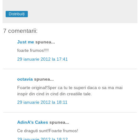
Distribuiți
7 comentarii:
Just me
spunea...
foarte frumos!!!!
29 ianuarie 2012 la 17:41
octavia
spunea...
Foarte original!Sper ca tu te superi daca o sa ma mai
inspir din cind in cind din creatiile tale.
29 ianuarie 2012 la 18:11
AdinA's Cakes
spunea...
Ce draguti sunt!Foarte frumos!
29 ianuarie 2012 la 18:12