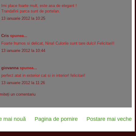
Imi place foarte mult, este asa de elegant !
Trandafirii parca sunt de portelan.
13 ianuarie 2012 la 10:25
Cris
spunea...
Foarte frumos si delicat, Nina! Culorile sunt tare dulci! Felicitari!!
13 ianuarie 2012 la 10:44
giovanna
spunea...
perfect atat in exterior cat si in interior! felicitari!
13 ianuarie 2012 la 11:26
imiteți un comentariu
e mai nouă
Pagina de pornire
Postare mai veche