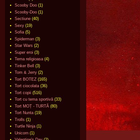
Scooby Doo
(1)
Scooby-Doo
(1)
Sectiune
(40)
Sexy
(19)
Sofia
(5)
Spiderman
(3)
Star Wars
(2)
Super eroi
(3)
Tema religioasa
(4)
Tinker Bell
(3)
Tom & Jerry
(2)
Tort BOTEZ
(165)
Tort ciocolata
(36)
Tort copii
(516)
Tort cu tema sportivă
(33)
Tort MOȚ - TURTĂ
(80)
Tort Nunta
(19)
Trolls
(1)
Turtle Ninja
(1)
Unicorn
(1)
Valentine's Day
(2)