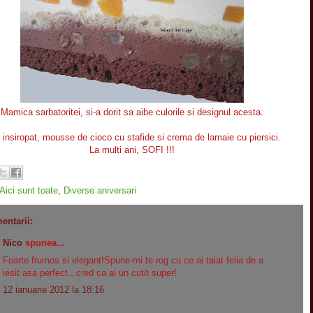
Mamica sarbatoritei, si-a dorit sa aibe culorile si designul acesta.
 insiropat, mousse de cioco cu stafide si crema de lamaie cu piersici.
La multi ani, SOFI !!!
Aici sunt toate
,
Diverse aniversari
entarii:
Nico
spunea...
Foarte frumos si elegant!Spune-mi te rog cu ce ai taiat felia de a
iesit asa perfect...cred ca ai un cutit super!
12 ianuarie 2012 la 18:16