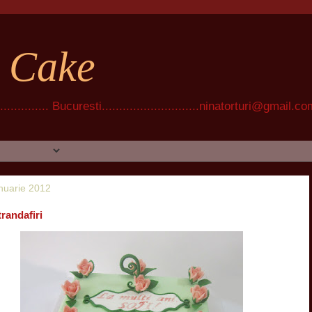
t Cake
............ Bucuresti............................ninatorturi@gmail.c
anuarie 2012
trandafiri