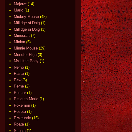
Majorat
(14)
Mario
(1)
Mickey Mouse
(48)
Millidge si Doig
(1)
Millidge și Doig
(3)
Minecraft
(7)
Minion
(6)
Minnie Mouse
(29)
Monster High
(3)
My Little Pony
(1)
Nemo
(1)
Paste
(1)
Paw
(3)
Perne
(2)
Pescar
(1)
Pisicuta Maria
(1)
Pokémon
(1)
Poseta
(1)
Prajiturele
(15)
Roata
(1)
Scoala
(1)