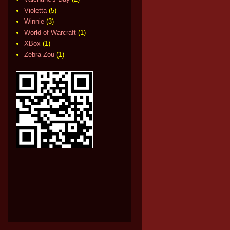
Violetta
(5)
Winnie
(3)
World of Warcraft
(1)
XBox
(1)
Zebra Zou
(1)