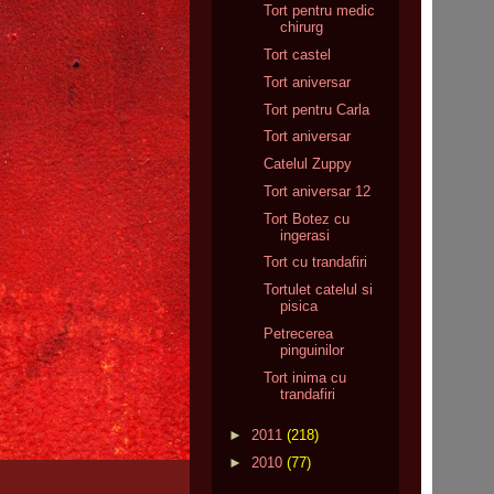
Tort pentru medic
chirurg
Tort castel
Tort aniversar
Tort pentru Carla
Tort aniversar
Catelul Zuppy
Tort aniversar 12
Tort Botez cu
ingerasi
Tort cu trandafiri
Tortulet catelul si
pisica
Petrecerea
pinguinilor
Tort inima cu
trandafiri
►
2011
(218)
►
2010
(77)