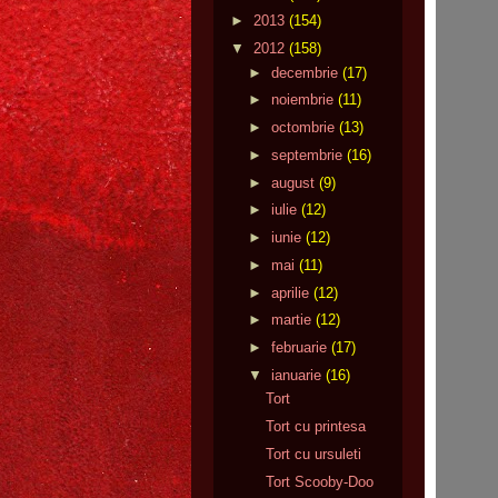
►
2013
(154)
▼
2012
(158)
►
decembrie
(17)
►
noiembrie
(11)
►
octombrie
(13)
►
septembrie
(16)
►
august
(9)
►
iulie
(12)
►
iunie
(12)
►
mai
(11)
►
aprilie
(12)
►
martie
(12)
►
februarie
(17)
▼
ianuarie
(16)
Tort
Tort cu printesa
Tort cu ursuleti
Tort Scooby-Doo