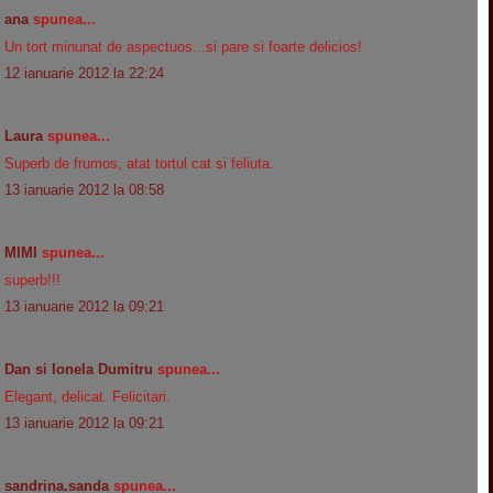
ana
spunea...
Un tort minunat de aspectuos...si pare si foarte delicios!
12 ianuarie 2012 la 22:24
Laura
spunea...
Superb de frumos, atat tortul cat si feliuta.
13 ianuarie 2012 la 08:58
MIMI
spunea...
superb!!!
13 ianuarie 2012 la 09:21
Dan si Ionela Dumitru
spunea...
Elegant, delicat. Felicitari.
13 ianuarie 2012 la 09:21
sandrina.sanda
spunea...