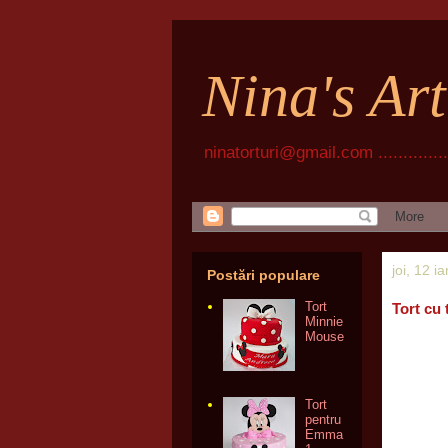
Nina's Ar
ninatorturi@gmail.com ................
joi, 12 i
Postări populare
Tort
Tort cu 
Minnie
Mouse
Tort
pentru
Emma