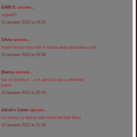
GABI D.
spunea...
superb!!!
12 ianuarie 2012 la 19:23
Silvia
spunea...
foarte frumos tortul dar si feliuta arata gustoasa sa fie.
12 ianuarie 2012 la 20:38
Bianca
spunea...
Vai ce frumos e... e in genul la ala cu elefantel....
pupici
12 ianuarie 2012 la 20:43
AdinA's Cakes
spunea...
Ce frumos si delicat este tortul,felicitati Nina!
12 ianuarie 2012 la 21:29