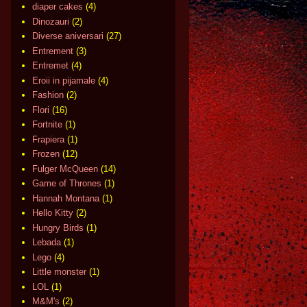
diaper cakes
(4)
Dinozauri
(2)
Diverse aniversari
(27)
Entrement
(3)
Entremet
(4)
Eroii in pijamale
(4)
Fashion
(2)
Flori
(16)
Fortnite
(1)
Frapiera
(1)
Frozen
(12)
Fulger McQueen
(14)
Game of Thrones
(1)
Hannah Montana
(1)
Hello Kitty
(2)
Hungry Birds
(1)
Lebada
(1)
Lego
(4)
Little monster
(1)
LOL
(1)
M&M's
(2)