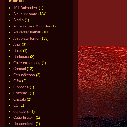
Etichete
101 Dalmatieni
(1)
Aici sunt toate
(184)
Aladin
(1)
Alice în Ţara Minunilor
(1)
Aniversar barbati
(100)
Aniversar femei
(138)
Ariel
(3)
Balet
(1)
Barbecue
(2)
Cake calligraphy
(1)
Carusel
(12)
Cenușăreasa
(3)
Cifra
(2)
Clopotica
(1)
Cozonaci
(1)
Cristale
(2)
CS
(1)
cupcakes
(1)
Cutie bijuterii
(1)
Descendentii
(1)