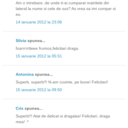
Am o intrebare..de unde ti-ai cumparat matritele din
lateral la nume si cele de sus? As vrea sa imi cumpar si
eu.
14 ianuarie 2012 la 23:06
Silvia
spunea...
foarrrrrtteee frumos,felicitari draga.
15 ianuarie 2012 la 05:51
Antonina
spunea...
Superb, superb!!! N-am cuvinte, pe bune! Felicitari!
15 ianuarie 2012 la 09:50
Cris
spunea...
Superb!!! Atat de delicat si dragalas! Felicitari, draga
mea! :*