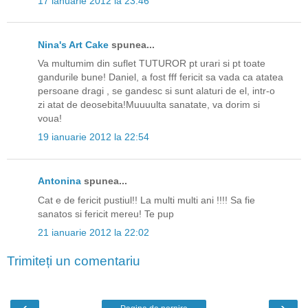
17 ianuarie 2012 la 23:46
Nina's Art Cake
spunea...
Va multumim din suflet TUTUROR pt urari si pt toate
gandurile bune! Daniel, a fost fff fericit sa vada ca atatea
persoane dragi , se gandesc si sunt alaturi de el, intr-o
zi atat de deosebita!Muuuulta sanatate, va dorim si
voua!
19 ianuarie 2012 la 22:54
Antonina
spunea...
Cat e de fericit pustiul!! La multi multi ani !!!! Sa fie
sanatos si fericit mereu! Te pup
21 ianuarie 2012 la 22:02
Trimiteți un comentariu
‹
›