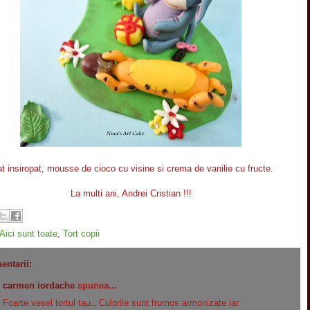
at insiropat, mousse de cioco cu visine si crema de vanilie cu fructe.
La multi ani, Andrei Cristian !!!
Aici sunt toate
,
Tort copii
entarii:
carmen iordache
spunea...
Foarte vesel tortul tau...Culorile sunt frumos armonizate iar