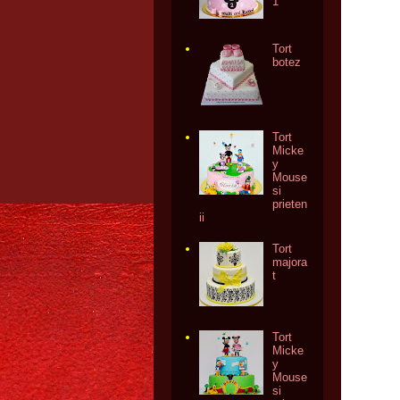
1
Tort
botez
Tort
Micke
y
Mouse
si
prieten
ii
Tort
majora
t
Tort
Micke
y
Mouse
si