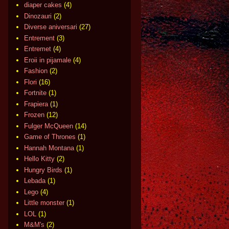
diaper cakes
(4)
Dinozauri
(2)
Diverse aniversari
(27)
Entrement
(3)
Entremet
(4)
Eroii in pijamale
(4)
Fashion
(2)
Flori
(16)
Fortnite
(1)
Frapiera
(1)
Frozen
(12)
Fulger McQueen
(14)
Game of Thrones
(1)
Hannah Montana
(1)
Hello Kitty
(2)
Hungry Birds
(1)
Lebada
(1)
Lego
(4)
Little monster
(1)
LOL
(1)
M&M's
(2)