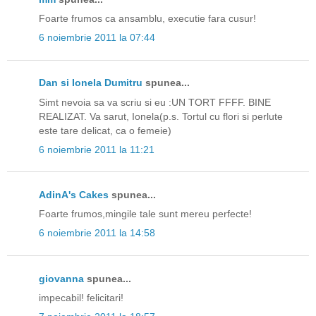
Foarte frumos ca ansamblu, executie fara cusur!
6 noiembrie 2011 la 07:44
Dan si Ionela Dumitru
spunea...
Simt nevoia sa va scriu si eu :UN TORT FFFF. BINE
REALIZAT. Va sarut, Ionela(p.s. Tortul cu flori si perlute
este tare delicat, ca o femeie)
6 noiembrie 2011 la 11:21
AdinA's Cakes
spunea...
Foarte frumos,mingile tale sunt mereu perfecte!
6 noiembrie 2011 la 14:58
giovanna
spunea...
impecabil! felicitari!