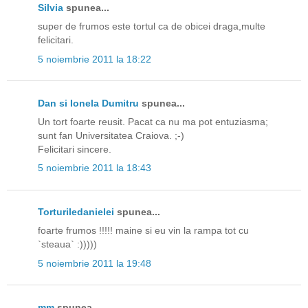
Silvia
spunea...
super de frumos este tortul ca de obicei draga,multe
felicitari.
5 noiembrie 2011 la 18:22
Dan si Ionela Dumitru
spunea...
Un tort foarte reusit. Pacat ca nu ma pot entuziasma;
sunt fan Universitatea Craiova. ;-)
Felicitari sincere.
5 noiembrie 2011 la 18:43
Torturiledanielei
spunea...
foarte frumos !!!!! maine si eu vin la rampa tot cu
`steaua` :)))))
5 noiembrie 2011 la 19:48
mm
spunea...