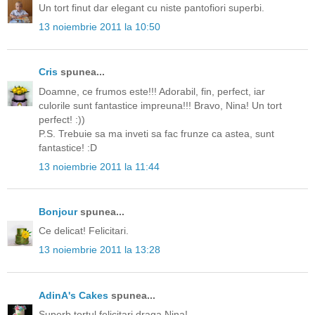
Un tort finut dar elegant cu niste pantofiori superbi.
13 noiembrie 2011 la 10:50
Cris
spunea...
Doamne, ce frumos este!!! Adorabil, fin, perfect, iar
culorile sunt fantastice impreuna!!! Bravo, Nina! Un tort
perfect! :))
P.S. Trebuie sa ma inveti sa fac frunze ca astea, sunt
fantastice! :D
13 noiembrie 2011 la 11:44
Bonjour
spunea...
Ce delicat! Felicitari.
13 noiembrie 2011 la 13:28
AdinA's Cakes
spunea...
Superb tortul,felicitari draga Nina!