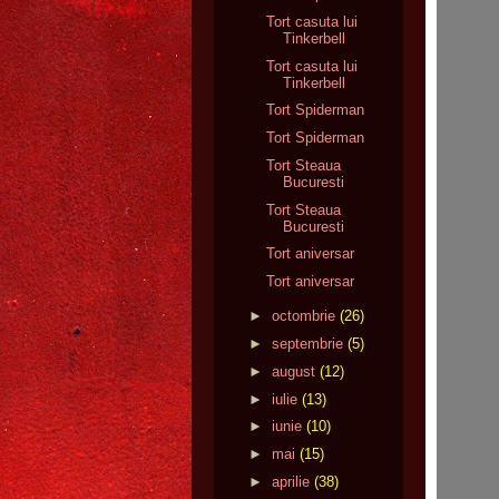
Tort casuta lui
Tinkerbell
Tort casuta lui
Tinkerbell
Tort Spiderman
Tort Spiderman
Tort Steaua
Bucuresti
Tort Steaua
Bucuresti
Tort aniversar
Tort aniversar
►
octombrie
(26)
►
septembrie
(5)
►
august
(12)
►
iulie
(13)
►
iunie
(10)
►
mai
(15)
►
aprilie
(38)