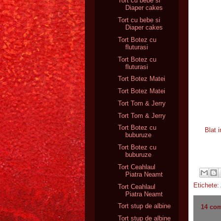
Tort cu bebe si
Diaper cakes
Tort cu bebe si
Diaper cakes
Tort Botez cu
fluturasi
Tort Botez cu
fluturasi
Tort Botez Matei
Tort Botez Matei
Tort Tom & Jerry
Tort Tom & Jerry
Tort Botez cu
Blat 
buburuze
Tort Botez cu
buburuze
Tort Ceahlaul
Piatra Neamt
Etichete:
Tort Ceahlaul
Piatra Neamt
Tort stup de albine
14 com
Tort stup de albine