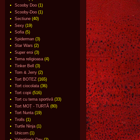
Scooby Doo
(1)
Scooby-Doo
(1)
Sectiune
(40)
Sexy
(19)
Sofia
(5)
Spiderman
(3)
Star Wars
(2)
Super eroi
(3)
Tema religioasa
(4)
Tinker Bell
(3)
Tom & Jerry
(2)
Tort BOTEZ
(165)
Tort ciocolata
(36)
Tort copii
(516)
Tort cu tema sportivă
(33)
Tort MOȚ - TURTĂ
(80)
Tort Nunta
(19)
Trolls
(1)
Turtle Ninja
(1)
Unicorn
(1)
Valentine's Day
(2)