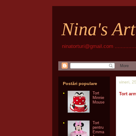
Nina's Ar
ninatorturi@gmail.com ................
vineri, 
Postări populare
Tort
Tort ar
Minnie
Mouse
Tort
pentru
Emma