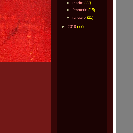
►
martie
(22)
►
februarie
(15)
►
ianuarie
(11)
►
2010
(77)