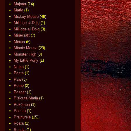
Majorat
(14)
Mario
(1)
Mickey Mouse
(48)
Millidge si Doig
(1)
Millidge și Doig
(3)
Minecraft
(7)
Minion
(6)
Minnie Mouse
(29)
Monster High
(3)
My Little Pony
(1)
Nemo
(1)
Paste
(1)
Paw
(3)
Perne
(2)
Pescar
(1)
Pisicuta Maria
(1)
Pokémon
(1)
Poseta
(1)
Prajiturele
(15)
Roata
(1)
Scoala
(1)