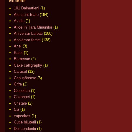
Etichete
101 Dalmatieni
(1)
Aici sunt toate
(184)
Aladin
(1)
Alice în Ţara Minunilor
(1)
Aniversar barbati
(100)
Aniversar femei
(138)
Ariel
(3)
Balet
(1)
Barbecue
(2)
Cake calligraphy
(1)
Carusel
(12)
Cenușăreasa
(3)
Cifra
(2)
Clopotica
(1)
Cozonaci
(1)
Cristale
(2)
CS
(1)
cupcakes
(1)
Cutie bijuterii
(1)
Descendentii
(1)