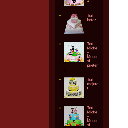
1
Tort
botez
Tort
Micke
y
Mouse
si
prieten
ii
Tort
majora
t
Tort
Micke
y
Mouse
si