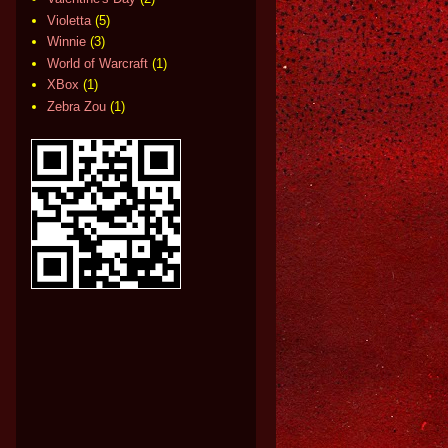
Violetta
(5)
Winnie
(3)
World of Warcraft
(1)
XBox
(1)
Zebra Zou
(1)