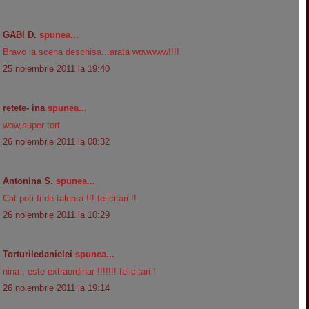
GABI D.
spunea...
Bravo la scena deschisa...arata wowwww!!!!
25 noiembrie 2011 la 19:40
retete- ina
spunea...
wow,super tort
26 noiembrie 2011 la 08:32
Antonina S.
spunea...
Cat poti fi de talenta !!! felicitari !!
26 noiembrie 2011 la 10:29
Torturiledanielei
spunea...
nina , este extraordinar !!!!!!! felicitari !
26 noiembrie 2011 la 19:14