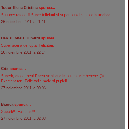
Tudor Elena Cristina
spunea...
Suuuper tareee!!! Super felicitari si super pupici si spor la treabaa!
26 noiembrie 2011 la 21:11
Dan si Ionela Dumitru
spunea...
Super scena de lupta! Felicitari.
26 noiembrie 2011 la 22:14
Cris
spunea...
Superb, draga mea! Parca se si aud impuscaturile hehehe :)))
Excelent tort! Felicitarile mele si pupici!
27 noiembrie 2011 la 00:06
Bianca
spunea...
Superb!!! Felicitari!!!
27 noiembrie 2011 la 02:03