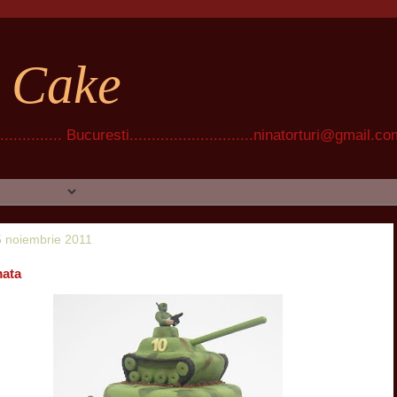
t Cake
............ Bucuresti............................ninatorturi@gmail.c
25 noiembrie 2011
mata