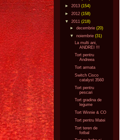
►
2013
(154)
►
2012
(158)
▼
2011
(218)
►
decembrie
(20)
▼
noiembrie
(31)
La multi ani,
ANDREI !!!
Tort pentru
Andreea
Tort armata
Switch Cisco
catalyst 3560
Tort pentru
pescari
Tort gradina de
legume
Tort Winnie & CO
Tort pentru Matei
Tort teren de
fotbal