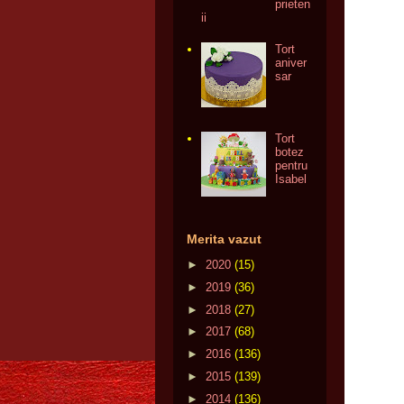
prieten
ii
Tort
aniver
sar
Tort
botez
pentru
Isabel
Merita vazut
►
2020
(15)
►
2019
(36)
►
2018
(27)
►
2017
(68)
►
2016
(136)
►
2015
(139)
►
2014
(136)