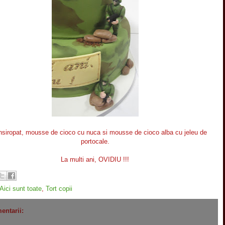
insiropat, mousse de cioco cu nuca si mousse de cioco alba cu jeleu de
portocale.
La multi ani, OVIDIU !!!
Aici sunt toate
,
Tort copii
entarii: