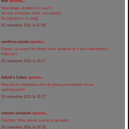
mm
spunea...
Nina draga, ai talent cu caru'!!!
Nu mai comentez nimic, jos palaria!
Te imbratisez cu drag!
25 noiembrie 2011 la 17:59
sandrina.sanda
spunea...
Ooooo, cu acest tort intreci orice asteptari ar fi avut sarbatoritul !
Felicitari !
25 noiembrie 2011 la 18:17
AdinA's Cakes
spunea...
Nina,orice comentariu este de prisos,pursisimplu mi-nu-
nat!Felicitari!!!
25 noiembrie 2011 la 18:27
carmen iordache
spunea...
Felicitari, Nina, pentru scena ta de lupta!
25 noiembrie 2011 la 18:36