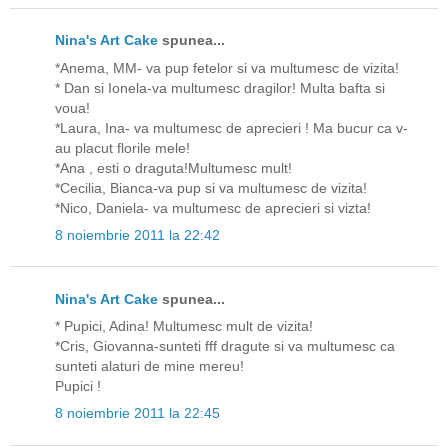
Nina's Art Cake
spunea...
*Anema, MM- va pup fetelor si va multumesc de vizita!
* Dan si Ionela-va multumesc dragilor! Multa bafta si
voua!
*Laura, Ina- va multumesc de aprecieri ! Ma bucur ca v-
au placut florile mele!
*Ana , esti o draguta!Multumesc mult!
*Cecilia, Bianca-va pup si va multumesc de vizita!
*Nico, Daniela- va multumesc de aprecieri si vizta!
8 noiembrie 2011 la 22:42
Nina's Art Cake
spunea...
* Pupici, Adina! Multumesc mult de vizita!
*Cris, Giovanna-sunteti fff dragute si va multumesc ca
sunteti alaturi de mine mereu!
Pupici !
8 noiembrie 2011 la 22:45