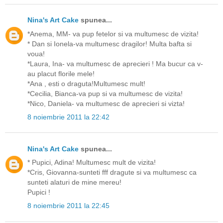
Nina's Art Cake
spunea...
*Anema, MM- va pup fetelor si va multumesc de vizita!
* Dan si Ionela-va multumesc dragilor! Multa bafta si
voua!
*Laura, Ina- va multumesc de aprecieri ! Ma bucur ca v-
au placut florile mele!
*Ana , esti o draguta!Multumesc mult!
*Cecilia, Bianca-va pup si va multumesc de vizita!
*Nico, Daniela- va multumesc de aprecieri si vizta!
8 noiembrie 2011 la 22:42
Nina's Art Cake
spunea...
* Pupici, Adina! Multumesc mult de vizita!
*Cris, Giovanna-sunteti fff dragute si va multumesc ca
sunteti alaturi de mine mereu!
Pupici !
8 noiembrie 2011 la 22:45