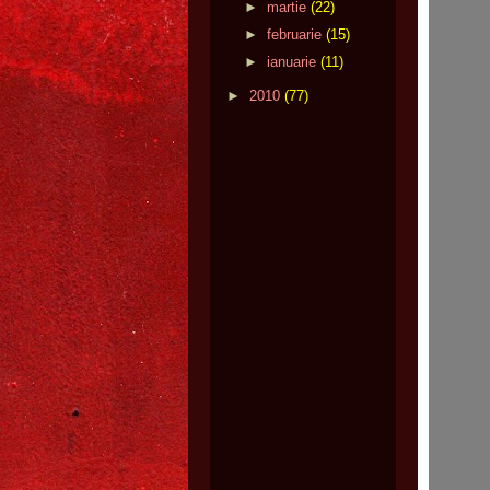
►
martie
(22)
►
februarie
(15)
►
ianuarie
(11)
►
2010
(77)