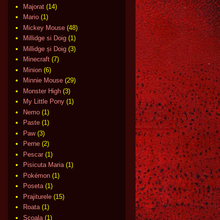
Majorat
(14)
Mario
(1)
Mickey Mouse
(48)
Millidge si Doig
(1)
Millidge și Doig
(3)
Minecraft
(7)
Minion
(6)
Minnie Mouse
(29)
Monster High
(3)
My Little Pony
(1)
Nemo
(1)
Paste
(1)
Paw
(3)
Perne
(2)
Pescar
(1)
Pisicuta Maria
(1)
Pokémon
(1)
Poseta
(1)
Prajiturele
(15)
Roata
(1)
Scoala
(1)