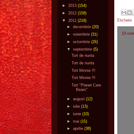
►
2013
(154)
►
2012
(158)
Etichete:
▼
2011
(218)
►
decembrie
(20)
13 com
►
noiembrie
(31)
►
octombrie
(26)
▼
septembrie
(5)
Tort de nunta
Tort de nunta
Tort Minnie !!!
Tort Minnie !!!
Tort "Planet Care
Bears"
►
august
(12)
►
iulie
(13)
►
iunie
(10)
►
mai
(15)
►
aprilie
(38)