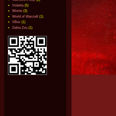
Violetta
(5)
Winnie
(3)
World of Warcraft
(1)
XBox
(1)
Zebra Zou
(1)