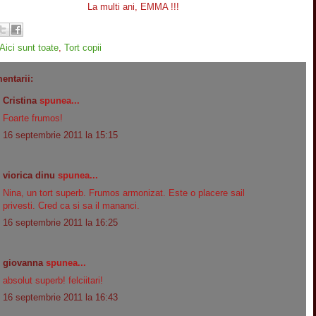
La multi ani, EMMA !!!
Aici sunt toate
,
Tort copii
entarii:
Cristina
spunea...
Foarte frumos!
16 septembrie 2011 la 15:15
viorica dinu
spunea...
Nina, un tort superb. Frumos armonizat. Este o placere sail
privesti. Cred ca si sa il mananci.
16 septembrie 2011 la 16:25
giovanna
spunea...
absolut superb! felciitari!
16 septembrie 2011 la 16:43