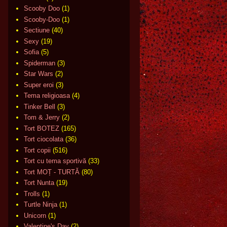
Scooby Doo
(1)
Scooby-Doo
(1)
Sectiune
(40)
Sexy
(19)
Sofia
(5)
Spiderman
(3)
Star Wars
(2)
Super eroi
(3)
Tema religioasa
(4)
Tinker Bell
(3)
Tom & Jerry
(2)
Tort BOTEZ
(165)
Tort ciocolata
(36)
Tort copii
(516)
Tort cu tema sportivă
(33)
Tort MOȚ - TURTĂ
(80)
Tort Nunta
(19)
Trolls
(1)
Turtle Ninja
(1)
Unicorn
(1)
Valentine's Day
(2)