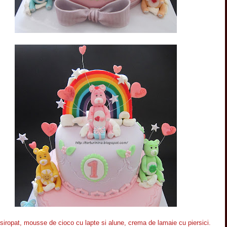
nsiropat, mousse de cioco cu lapte si alune, crema de lamaie cu piersici.