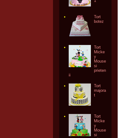
1
Tort
botez
Tort
Micke
y
Mouse
si
prieten
ii
Tort
majora
t
Tort
Micke
y
Mouse
si