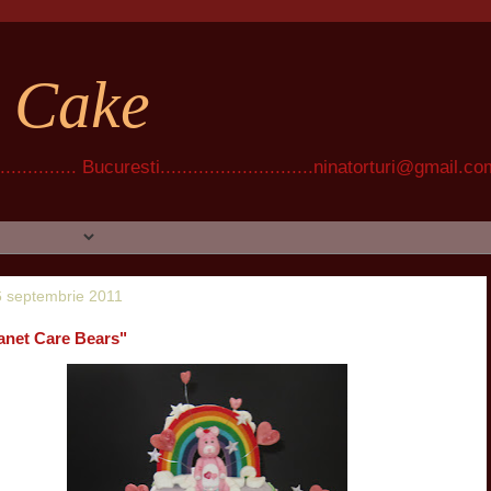
t Cake
............ Bucuresti............................ninatorturi@gmail.c
16 septembrie 2011
lanet Care Bears"