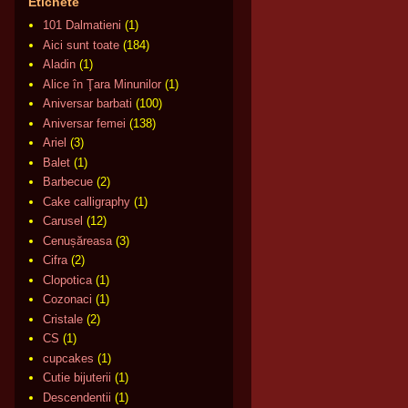
Etichete
101 Dalmatieni
(1)
Aici sunt toate
(184)
Aladin
(1)
Alice în Ţara Minunilor
(1)
Aniversar barbati
(100)
Aniversar femei
(138)
Ariel
(3)
Balet
(1)
Barbecue
(2)
Cake calligraphy
(1)
Carusel
(12)
Cenușăreasa
(3)
Cifra
(2)
Clopotica
(1)
Cozonaci
(1)
Cristale
(2)
CS
(1)
cupcakes
(1)
Cutie bijuterii
(1)
Descendentii
(1)