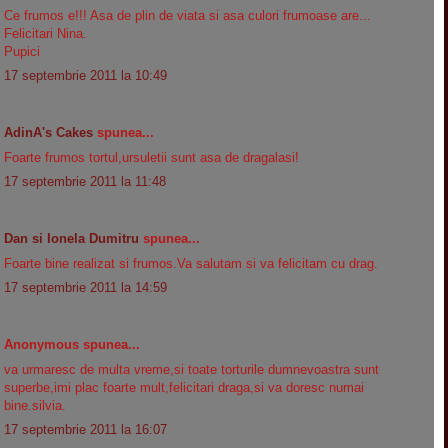
Ce frumos e!!! Asa de plin de viata si asa culori frumoase are...
Felicitari Nina.
Pupici
17 septembrie 2011 la 10:49
AdinA's Cakes
spunea...
Foarte frumos tortul,ursuletii sunt asa de dragalasi!
17 septembrie 2011 la 11:48
Dan si Ionela Dumitru
spunea...
Foarte bine realizat si frumos.Va salutam si va felicitam cu drag.
17 septembrie 2011 la 14:59
Anonymous spunea...
va urmaresc de multa vreme,si toate torturile dumnevoastra sunt
superbe,imi plac foarte mult,felicitari draga,si va doresc numai
bine.silvia.
17 septembrie 2011 la 16:07