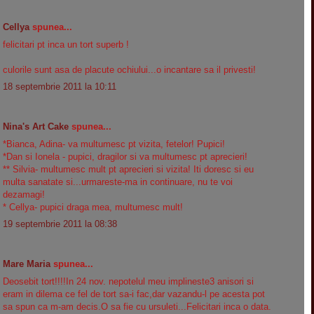
Cellya
spunea...
felicitari pt inca un tort superb !
culorile sunt asa de placute ochiului...o incantare sa il privesti!
18 septembrie 2011 la 10:11
Nina's Art Cake
spunea...
*Bianca, Adina- va multumesc pt vizita, fetelor! Pupici!
*Dan si Ionela - pupici, dragilor si va multumesc pt aprecieri!
** Silvia- multumesc mult pt aprecieri si vizita! Iti doresc si eu
multa sanatate si...urmareste-ma in continuare, nu te voi
dezamagi!
* Cellya- pupici draga mea, multumesc mult!
19 septembrie 2011 la 08:38
Mare Maria
spunea...
Deosebit tort!!!!In 24 nov. nepotelul meu implineste3 anisori si
eram in dilema ce fel de tort sa-i fac,dar vazandu-l pe acesta pot
sa spun ca m-am decis.O sa fie cu ursuleti...Felicitari inca o data.