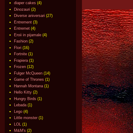
diaper cakes
(4)
Dinozauri
(2)
Diverse aniversari
(27)
Entrement
(3)
Entremet
(4)
Eroii in pijamale
(4)
Fashion
(2)
Flori
(16)
Fortnite
(1)
Frapiera
(1)
Frozen
(12)
Fulger McQueen
(14)
Game of Thrones
(1)
Hannah Montana
(1)
Hello Kitty
(2)
Hungry Birds
(1)
Lebada
(1)
Lego
(4)
Little monster
(1)
LOL
(1)
M&M's
(2)