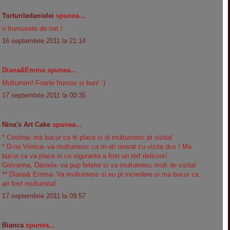
Torturiledanielei
spunea...
o frumusete de tort !
16 septembrie 2011 la 21:14
Diana&Emma spunea...
Multumim! Foarte frumos si bun! :)
17 septembrie 2011 la 00:35
Nina's Art Cake
spunea...
* Cristina- ma bucur ca iti place si iti multumesc pt vizita!
* D-na Viorica- va multumesc ca m-ati onorat cu vizita dvs ! Ma
bucur ca va place si cu siguranta a fost un tort delicios!
Giovanna, Daniela- va pup fetelor si va multumesc mult de vizita!
** Diana& Emma- Va multumesc si eu pt incredere si ma bucur ca
ati fost multumita!
17 septembrie 2011 la 09:57
Bianca
spunea...