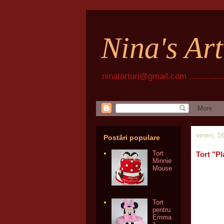
Nina's Ar
ninatorturi@gmail.com ................
vineri, 
Postări populare
Tort
Tort "P
Minnie
Mouse
Tort
pentru
Emma