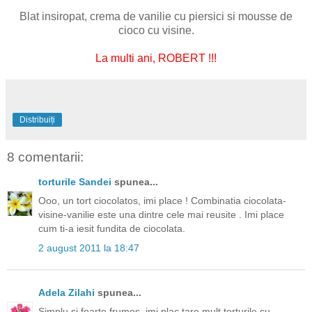
Blat insiropat, crema de vanilie cu piersici si mousse de
cioco cu visine.
La multi ani, ROBERT !!!
Distribuiți
8 comentarii:
torturile Sandei
spunea...
Ooo, un tort ciocolatos, imi place ! Combinatia ciocolata-
visine-vanilie este una dintre cele mai reusite . Imi place
cum ti-a iesit fundita de ciocolata.
2 august 2011 la 18:47
Adela Zilahi
spunea...
Simplu si foarte frumos, imi plac tare mult torturile cu