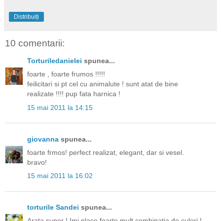
Distribuiți
10 comentarii:
Torturiledanielei
spunea...
foarte , foarte frumos !!!!!
feilicitari si pt cel cu animalute ! sunt atat de bine
realizate !!!! pup fata harnica !
15 mai 2011 la 14:15
giovanna
spunea...
foarte frmos! perfect realizat, elegant, dar si vesel.
bravo!
15 mai 2011 la 16:02
torturile Sandei
spunea...
Arata super ! Imi place foarte mult combinatia de culori !