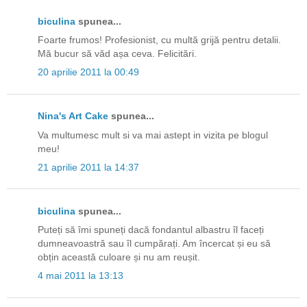
biculina
spunea...
Foarte frumos! Profesionist, cu multă grijă pentru detalii.
Mă bucur să văd așa ceva. Felicitări.
20 aprilie 2011 la 00:49
Nina's Art Cake
spunea...
Va multumesc mult si va mai astept in vizita pe blogul
meu!
21 aprilie 2011 la 14:37
biculina
spunea...
Puteți să îmi spuneți dacă fondantul albastru îl faceți
dumneavoastră sau îl cumpărați. Am încercat și eu să
obțin această culoare și nu am reușit.
4 mai 2011 la 13:13