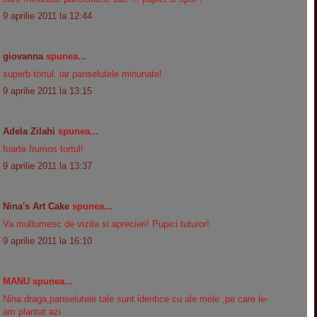
9 aprilie 2011 la 12:44
giovanna
spunea...
superb tortul. iar panselutele minunate!
9 aprilie 2011 la 13:15
Adela Zilahi
spunea...
foarte frumos tortul!
9 aprilie 2011 la 13:37
Nina's Art Cake
spunea...
Va multumesc de vizita si aprecieri! Pupici tuturor!
9 aprilie 2011 la 16:10
MANU spunea...
Nina draga,panselutele tale sunt identice cu ale mele ,pe care le-
am plantat azi .