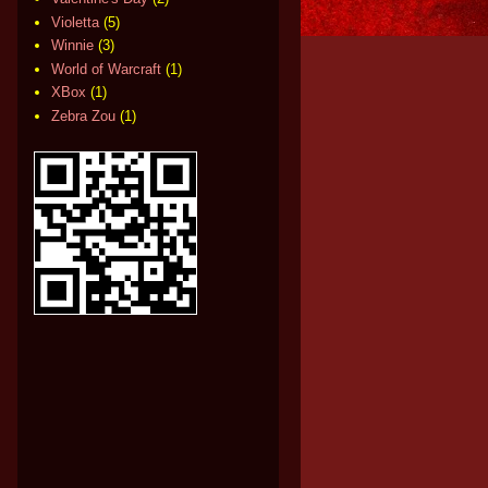
Violetta
(5)
Winnie
(3)
World of Warcraft
(1)
XBox
(1)
Zebra Zou
(1)