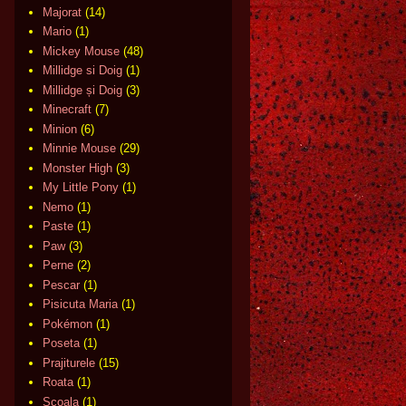
Majorat
(14)
Mario
(1)
Mickey Mouse
(48)
Millidge si Doig
(1)
Millidge și Doig
(3)
Minecraft
(7)
Minion
(6)
Minnie Mouse
(29)
Monster High
(3)
My Little Pony
(1)
Nemo
(1)
Paste
(1)
Paw
(3)
Perne
(2)
Pescar
(1)
Pisicuta Maria
(1)
Pokémon
(1)
Poseta
(1)
Prajiturele
(15)
Roata
(1)
Scoala
(1)