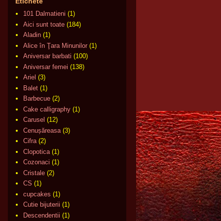
Etichete
101 Dalmatieni
(1)
Aici sunt toate
(184)
Aladin
(1)
Alice în Ţara Minunilor
(1)
Aniversar barbati
(100)
Aniversar femei
(138)
Ariel
(3)
Balet
(1)
Barbecue
(2)
Cake calligraphy
(1)
Carusel
(12)
Cenușăreasa
(3)
Cifra
(2)
Clopotica
(1)
Cozonaci
(1)
Cristale
(2)
CS
(1)
cupcakes
(1)
Cutie bijuterii
(1)
Descendentii
(1)