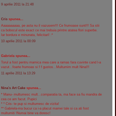
9 aprilie 2011 la 21:48
Cris
spunea...
Aaaaaaaaaa, pe asta nu il vazusem!!! Ce frumoase sunt!!! Sa stii
ca bobocul este exact ce mai trebuia printre atatea flori superbe.
Iar bordura e minunata, felicitari! :*
10 aprilie 2011 la 00:09
Gabriela spunea...
Torul a fost pentru mamica mea care a ramas fara cuvinte cand l-a
vazut...foarte frumoas si f f gustos...Multumim mult Nina!!!
11 aprilie 2011 la 13:29
Nina's Art Cake
spunea...
* Manu- multumesc mult...comparatia ta, ma face sa fiu mandra de
cea ce am facut. Pupici
* * Cris- te pup si multumesc de vizita!
** Gabriela-ma bucur ca i-a placut mamei tale si ca ati fost
multumiti !Numai bine va doresc!