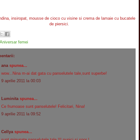
dina, insiropat, mousse de cioco cu visine si crema de lamaie cu bucatele
de piersici.
Aniversar femei
entarii:
ana
spunea...
wow...Nina m-ai dat gata cu panselutele tale,sunt superbe!
9 aprilie 2011 la 00:03
Luminita
spunea...
Ce frumoase sunt panselutele! Felicitari, Nina!
9 aprilie 2011 la 09:52
Cellya
spunea...
sunt minunate panselutele tale !!! pupici si spor !