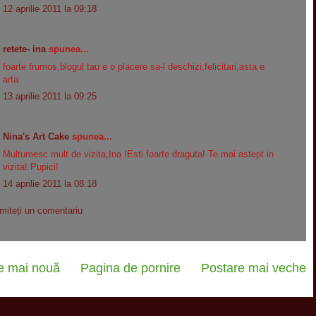
12 aprilie 2011 la 09:18
retete- ina
spunea...
foarte frumos,blogul tau e o placere sa-l deschizi,felicitari,asta e
arta
13 aprilie 2011 la 09:25
Nina's Art Cake
spunea...
Multumesc mult de vizita,Ina !Esti foarte draguta! Te mai astept in
vizita! Pupici!
14 aprilie 2011 la 08:18
imiteți un comentariu
e mai nouă
Pagina de pornire
Postare mai veche