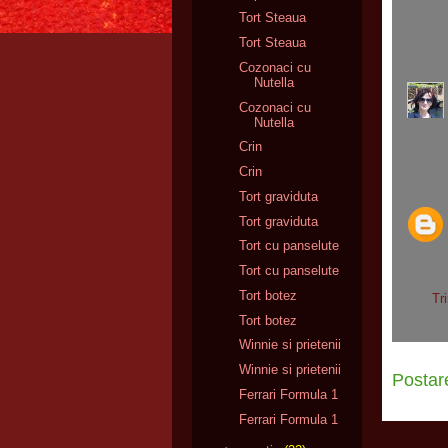
Tort Steaua
Tort Steaua
Cozonaci cu
Nutella
Cozonaci cu
Nutella
Crin
Crin
Tort graviduta
Tort graviduta
Tort cu panselute
Tort cu panselute
Tort botez
Tr
Tort botez
Winnie si prietenii
Winnie si prietenii
Postar
Ferrari Formula 1
Ferrari Formula 1