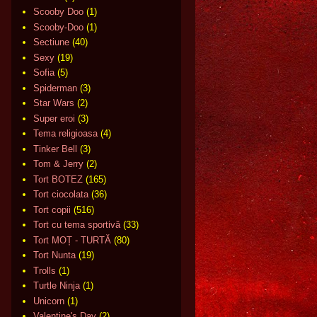
Scooby Doo
(1)
Scooby-Doo
(1)
Sectiune
(40)
Sexy
(19)
Sofia
(5)
Spiderman
(3)
Star Wars
(2)
Super eroi
(3)
Tema religioasa
(4)
Tinker Bell
(3)
Tom & Jerry
(2)
Tort BOTEZ
(165)
Tort ciocolata
(36)
Tort copii
(516)
Tort cu tema sportivă
(33)
Tort MOȚ - TURTĂ
(80)
Tort Nunta
(19)
Trolls
(1)
Turtle Ninja
(1)
Unicorn
(1)
Valentine's Day
(2)