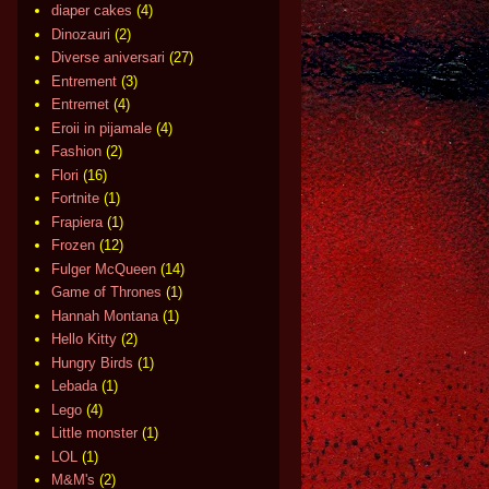
diaper cakes
(4)
Dinozauri
(2)
Diverse aniversari
(27)
Entrement
(3)
Entremet
(4)
Eroii in pijamale
(4)
Fashion
(2)
Flori
(16)
Fortnite
(1)
Frapiera
(1)
Frozen
(12)
Fulger McQueen
(14)
Game of Thrones
(1)
Hannah Montana
(1)
Hello Kitty
(2)
Hungry Birds
(1)
Lebada
(1)
Lego
(4)
Little monster
(1)
LOL
(1)
M&M's
(2)