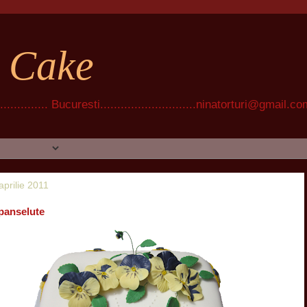
t Cake
............ Bucuresti............................ninatorturi@gmail.c
 aprilie 2011
 panselute