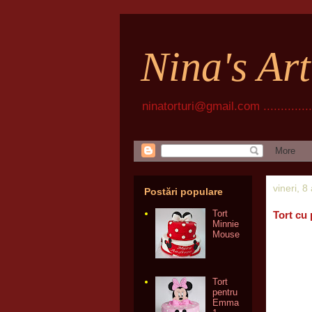
Nina's Ar
ninatorturi@gmail.com ................
vineri, 8
Postări populare
Tort
Tort cu
Minnie
Mouse
Tort
pentru
Emma