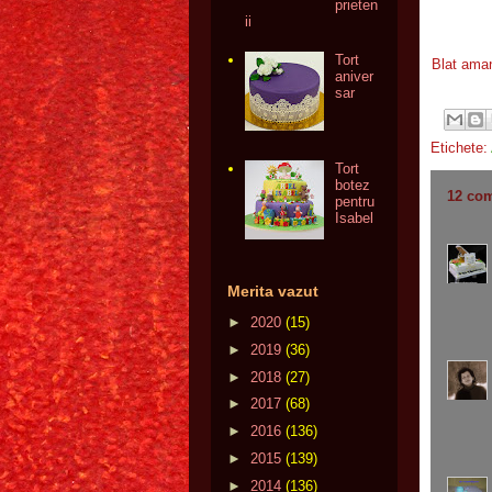
prieten
ii
Tort
Blat aman
aniver
sar
Etichete:
Tort
botez
12 com
pentru
Isabel
Merita vazut
►
2020
(15)
►
2019
(36)
►
2018
(27)
►
2017
(68)
►
2016
(136)
►
2015
(139)
►
2014
(136)