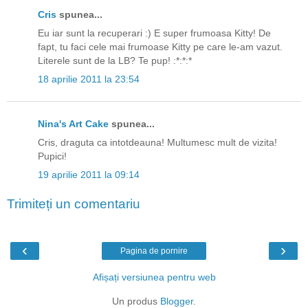
Cris
spunea...
Eu iar sunt la recuperari :) E super frumoasa Kitty! De
fapt, tu faci cele mai frumoase Kitty pe care le-am vazut.
Literele sunt de la LB? Te pup! :*:*:*
18 aprilie 2011 la 23:54
Nina's Art Cake
spunea...
Cris, draguta ca intotdeauna! Multumesc mult de vizita!
Pupici!
19 aprilie 2011 la 09:14
Trimiteți un comentariu
‹
›
Pagina de pornire
Afișați versiunea pentru web
Un produs
Blogger
.